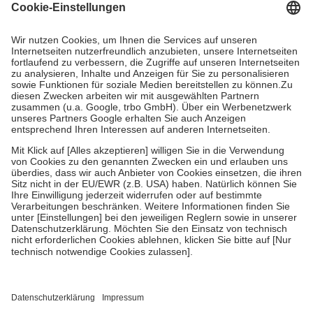
Grundsätzlich leisten Mitglieder Zuzahlungen in Höhe von zehn
Prozent des Abgabepreises,
mindestens
jedoch
fünf Euro
und
höchstens zehn Euro.
Es sind jedoch nie mehr als die tatsächlichen
Kosten der Leistung zu entrichten.
Diese Regeln gelten grundsätzlich auch für Online-Apotheken.
Bei Heilmitteln und häuslicher Krankenpflege beträgt die
Zuzahlung zehn Prozent der Kosten sowie zehn Euro je
Verordnung.
Um das Engagement der Versicherten für ihre eigene Gesundheit zu
stärken und die besondere Stellung der Familie zu unterstützen,
fallen
keine Zuzahlungen
an bei:
• Kindern und Jugendlichen bis zum vollendeten 18. Lebensjahr
mit Ausnahme der Fahrkosten
• Untersuchungen zur Vorsorge und Früherkennung, die von der
GKV getragen werden
• empfohlenen Schutzimpfungen
• Harn- und Blutteststreifen
Wir nutzen Trusted Shops als unabhängigen Dienstleister für die
Einholung von Bewertungen. Trusted Shops hat Maßnahmen
getroffen, um sicherzustellen, dass es sich um echte Bewertungen
handelt. Mehr Informationen findest du hier: