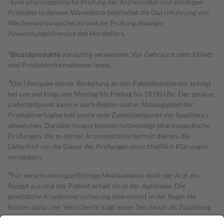
Eine pharmazeutische Prüfung der Arzneimittel und sonstigen
Produkte in deinem Warenkorb beinhaltet die Durchführung von
Wechselwirkungschecks und die Prüfung etwaiger
Anwendungshinweise des Herstellers.
2
Biozidprodukte
vorsichtig verwenden. Vor Gebrauch stets Etikett
und Produktinformationen lesen.
3
Die Übergabe deiner Bestellung an den Paketdienstleister erfolgt
bei uns werktags von Montag bis Freitag bis 18:00 Uhr. Der genaue
Lieferzeitpunkt kann je nach Region und in Abhängigkeit der
Produktverfügbarkeit sowie vom Zustellzeitpunkt des Spediteurs
abweichen. Darüber hinaus können notwendige pharmazeutische
Prüfungen, die zu deiner Arzneimittelsicherheit dienen, die
Lieferfrist um die Dauer der Prüfungen einschließlich Klärungen
verlängern.
4
Für verschreibungspflichtige Medikamente stellt der Arzt ein
Rezept aus und der Patient erhält sie in der Apotheke. Die
gesetzliche Krankenversicherung übernimmt in der Regel die
Kosten dafür, der Versicherte trägt einen Teil davon als Zuzahlung
mit.