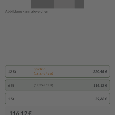
Abbildung kann abweichen
Spartipp
12 St
220,45 €
(18,37 € / 1 St)
6 St
116,12 €
(19,35 € / 1 St)
1 St
29,36 €
116,12 €