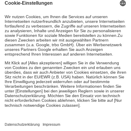
Grundsätzlich leisten Mitglieder Zuzahlungen in Höhe von zehn
Prozent des Abgabepreises,
mindestens
jedoch
fünf Euro
und
höchstens zehn Euro.
Es sind jedoch nie mehr als die tatsächlichen
Kosten der Leistung zu entrichten.
Diese Regeln gelten grundsätzlich auch für Online-Apotheken.
Bei Heilmitteln und häuslicher Krankenpflege beträgt die
Zuzahlung zehn Prozent der Kosten sowie zehn Euro je
Verordnung.
Um das Engagement der Versicherten für ihre eigene Gesundheit zu
stärken und die besondere Stellung der Familie zu unterstützen,
fallen
keine Zuzahlungen
an bei:
• Kindern und Jugendlichen bis zum vollendeten 18. Lebensjahr
mit Ausnahme der Fahrkosten
• Untersuchungen zur Vorsorge und Früherkennung, die von der
GKV getragen werden
• empfohlenen Schutzimpfungen
• Harn- und Blutteststreifen
Wir nutzen Trusted Shops als unabhängigen Dienstleister für die
Einholung von Bewertungen. Trusted Shops hat Maßnahmen
getroffen, um sicherzustellen, dass es sich um echte Bewertungen
handelt. Mehr Informationen findest du hier: