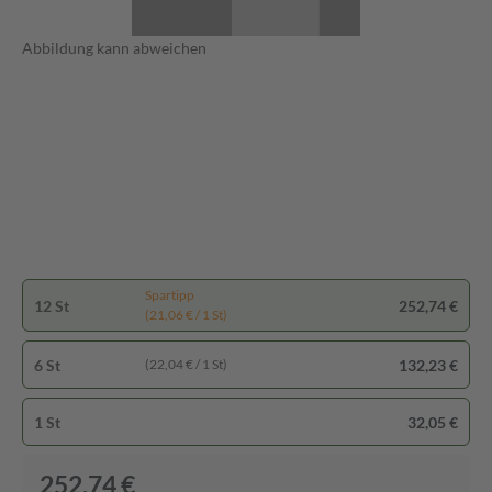
Abbildung kann abweichen
Spartipp
12 St
252,74 €
(21,06 € / 1 St)
6 St
132,23 €
(22,04 € / 1 St)
1 St
32,05 €
252,74 €