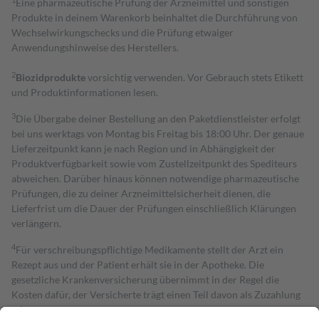
Eine pharmazeutische Prüfung der Arzneimittel und sonstigen
Produkte in deinem Warenkorb beinhaltet die Durchführung von
Wechselwirkungschecks und die Prüfung etwaiger
Anwendungshinweise des Herstellers.
2
Biozidprodukte
vorsichtig verwenden. Vor Gebrauch stets Etikett
und Produktinformationen lesen.
3
Die Übergabe deiner Bestellung an den Paketdienstleister erfolgt
bei uns werktags von Montag bis Freitag bis 18:00 Uhr. Der genaue
Lieferzeitpunkt kann je nach Region und in Abhängigkeit der
Produktverfügbarkeit sowie vom Zustellzeitpunkt des Spediteurs
abweichen. Darüber hinaus können notwendige pharmazeutische
Prüfungen, die zu deiner Arzneimittelsicherheit dienen, die
Lieferfrist um die Dauer der Prüfungen einschließlich Klärungen
verlängern.
4
Für verschreibungspflichtige Medikamente stellt der Arzt ein
Rezept aus und der Patient erhält sie in der Apotheke. Die
gesetzliche Krankenversicherung übernimmt in der Regel die
Kosten dafür, der Versicherte trägt einen Teil davon als Zuzahlung
mit.