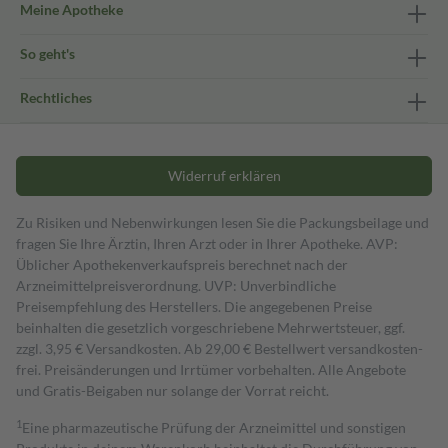
Meine Apotheke
So geht's
Rechtliches
Widerruf erklären
Zu Risiken und Nebenwirkungen lesen Sie die Packungsbeilage und
fragen Sie Ihre Ärztin, Ihren Arzt oder in Ihrer Apotheke. AVP:
Üblicher Apothekenverkaufspreis berechnet nach der
Arzneimittelpreisverordnung. UVP: Unverbindliche
Preisempfehlung des Herstellers. Die angegebenen Preise
beinhalten die gesetzlich vorgeschriebene Mehrwertsteuer, ggf.
zzgl. 3,95 € Versandkosten. Ab 29,00 € Bestell­wert versand­kosten­
frei. Preisänderungen und Irrtümer vorbehalten. Alle Angebote
und Gratis-Beigaben nur solange der Vorrat reicht.
1
Eine pharmazeutische Prüfung der Arzneimittel und sonstigen