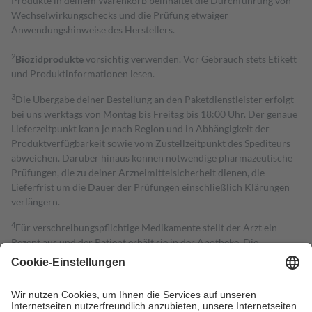
Produkte in deinem Warenkorb beinhaltet die Durchführung von
Wechselwirkungschecks und die Prüfung etwaiger
Anwendungshinweise des Herstellers.
2
Biozidprodukte
vorsichtig verwenden. Vor Gebrauch stets Etikett
und Produktinformationen lesen.
3
Die Übergabe deiner Bestellung an den Paketdienstleister erfolgt
bei uns werktags von Montag bis Freitag bis 18:00 Uhr. Der genaue
Lieferzeitpunkt kann je nach Region und in Abhängigkeit der
Produktverfügbarkeit sowie vom Zustellzeitpunkt des Spediteurs
abweichen. Darüber hinaus können notwendige pharmazeutische
Prüfungen, die zu deiner Arzneimittelsicherheit dienen, die
Lieferfrist um die Dauer der Prüfungen einschließlich Klärungen
verlängern.
4
Für verschreibungspflichtige Medikamente stellt der Arzt ein
Rezept aus und der Patient erhält sie in der Apotheke. Die
gesetzliche Krankenversicherung übernimmt in der Regel die
Kosten dafür, der Versicherte trägt einen Teil davon als Zuzahlung
mit.
Grundsätzlich leisten Mitglieder Zuzahlungen in Höhe von zehn