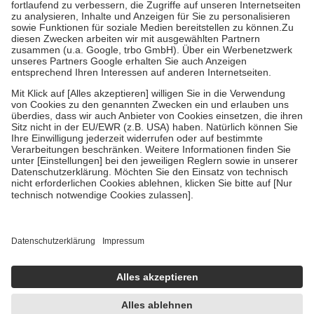
Prozent des Abgabepreises,
mindestens
jedoch
fünf Euro
und
höchstens zehn Euro.
Es sind jedoch nie mehr als die tatsächlichen
Kosten der Leistung zu entrichten.
Diese Regeln gelten grundsätzlich auch für Online-Apotheken.
Bei Heilmitteln und häuslicher Krankenpflege beträgt die
Zuzahlung zehn Prozent der Kosten sowie zehn Euro je
Verordnung.
Um das Engagement der Versicherten für ihre eigene Gesundheit zu
stärken und die besondere Stellung der Familie zu unterstützen,
fallen
keine Zuzahlungen
an bei:
• Kindern und Jugendlichen bis zum vollendeten 18. Lebensjahr
mit Ausnahme der Fahrkosten
• Untersuchungen zur Vorsorge und Früherkennung, die von der
GKV getragen werden
• empfohlenen Schutzimpfungen
• Harn- und Blutteststreifen
Wir nutzen Trusted Shops als unabhängigen Dienstleister für die
Einholung von Bewertungen. Trusted Shops hat Maßnahmen
getroffen, um sicherzustellen, dass es sich um echte Bewertungen
handelt. Mehr Informationen findest du hier:
https://help.etrusted.com/hc/de/articles/4419944605341