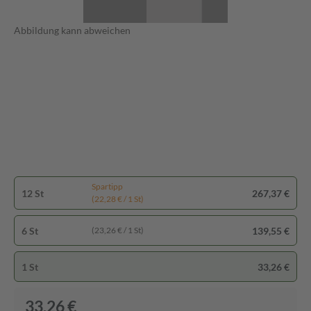
Abbildung kann abweichen
Spartipp
12 St
267,37 €
(22,28 € / 1 St)
6 St
139,55 €
(23,26 € / 1 St)
1 St
33,26 €
33,26 €