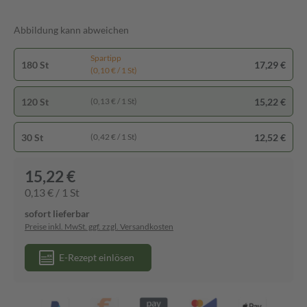
Abbildung kann abweichen
Spartipp
180 St
17,29 €
(0,10 € / 1 St)
120 St
15,22 €
(0,13 € / 1 St)
30 St
12,52 €
(0,42 € / 1 St)
15,22 €
0,13 € / 1 St
sofort lieferbar
Preise inkl. MwSt. ggf. zzgl. Versandkosten
E-Rezept einlösen