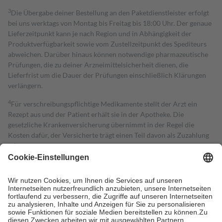
3
Die Übergabe deiner Bestellung an den Paketdienstleister erfolgt
bei uns werktags von Montag bis Freitag bis 18:00 Uhr. Der genaue
Lieferzeitpunkt kann je nach Region und in Abhängigkeit der
Produktverfügbarkeit sowie vom Zustellzeitpunkt des Spediteurs
abweichen. Darüber hinaus können notwendige pharmazeutische
Prüfungen, die zu deiner Arzneimittelsicherheit dienen, die
Lieferfrist um die Dauer der Prüfungen einschließlich Klärungen
verlängern.
4
Für verschreibungspflichtige Medikamente stellt der Arzt ein
Rezept aus und der Patient erhält sie in der Apotheke. Die
gesetzliche Krankenversicherung übernimmt in der Regel die
Kosten dafür, der Versicherte trägt einen Teil davon als Zuzahlung
mit.
Grundsätzlich leisten Mitglieder Zuzahlungen in Höhe von zehn
Prozent des Abgabepreises,
mindestens
jedoch
fünf Euro
und
höchstens zehn Euro.
Es sind jedoch nie mehr als die tatsächlichen
Kosten der Leistung zu entrichten.
Diese Regeln gelten grundsätzlich auch für Online-Apotheken.
Bei Heilmitteln und häuslicher Krankenpflege beträgt die
Zuzahlung zehn Prozent der Kosten sowie zehn Euro je