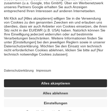
Verordnung.
Um das Engagement der Versicherten für ihre eigene Gesundheit zu
stärken und die besondere Stellung der Familie zu unterstützen,
fallen
keine Zuzahlungen
an bei:
• Kindern und Jugendlichen bis zum vollendeten 18. Lebensjahr
mit Ausnahme der Fahrkosten
• Untersuchungen zur Vorsorge und Früherkennung, die von der
GKV getragen werden
• empfohlenen Schutzimpfungen
• Harn- und Blutteststreifen
Wir nutzen Trusted Shops als unabhängigen Dienstleister für die
Einholung von Bewertungen. Trusted Shops hat Maßnahmen
getroffen, um sicherzustellen, dass es sich um echte Bewertungen
handelt. Mehr Informationen findest du hier:
https://help.etrusted.com/hc/de/articles/4419944605341
Einige Bilder und Inhalte wurden unter Zuhilfenahme künstlicher
Intelligenz erstellt.