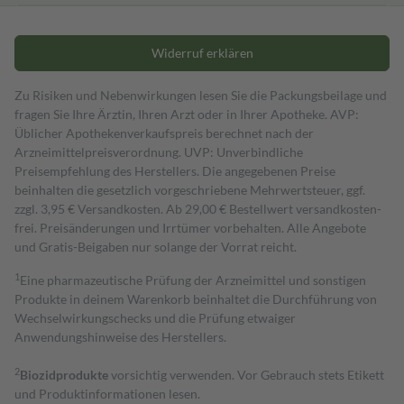
Widerruf erklären
Zu Risiken und Nebenwirkungen lesen Sie die Packungsbeilage und
fragen Sie Ihre Ärztin, Ihren Arzt oder in Ihrer Apotheke. AVP:
Üblicher Apothekenverkaufspreis berechnet nach der
Arzneimittelpreisverordnung. UVP: Unverbindliche
Preisempfehlung des Herstellers. Die angegebenen Preise
beinhalten die gesetzlich vorgeschriebene Mehrwertsteuer, ggf.
zzgl. 3,95 € Versandkosten. Ab 29,00 € Bestell­wert versand­kosten­
frei. Preisänderungen und Irrtümer vorbehalten. Alle Angebote
und Gratis-Beigaben nur solange der Vorrat reicht.
1
Eine pharmazeutische Prüfung der Arzneimittel und sonstigen
Produkte in deinem Warenkorb beinhaltet die Durchführung von
Wechselwirkungschecks und die Prüfung etwaiger
Anwendungshinweise des Herstellers.
2
Biozidprodukte
vorsichtig verwenden. Vor Gebrauch stets Etikett
und Produktinformationen lesen.