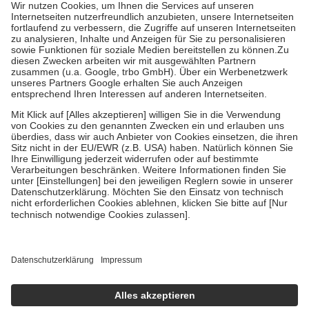
höchstens zehn Euro.
Es sind jedoch nie mehr als die tatsächlichen
Kosten der Leistung zu entrichten.
Diese Regeln gelten grundsätzlich auch für Online-Apotheken.
Bei Heilmitteln und häuslicher Krankenpflege beträgt die
Zuzahlung zehn Prozent der Kosten sowie zehn Euro je
Verordnung.
Um das Engagement der Versicherten für ihre eigene Gesundheit zu
stärken und die besondere Stellung der Familie zu unterstützen,
fallen
keine Zuzahlungen
an bei:
• Kindern und Jugendlichen bis zum vollendeten 18. Lebensjahr
mit Ausnahme der Fahrkosten
• Untersuchungen zur Vorsorge und Früherkennung, die von der
GKV getragen werden
• empfohlenen Schutzimpfungen
• Harn- und Blutteststreifen
Wir nutzen Trusted Shops als unabhängigen Dienstleister für die
Einholung von Bewertungen. Trusted Shops hat Maßnahmen
getroffen, um sicherzustellen, dass es sich um echte Bewertungen
handelt. Mehr Informationen findest du hier:
https://help.etrusted.com/hc/de/articles/4419944605341