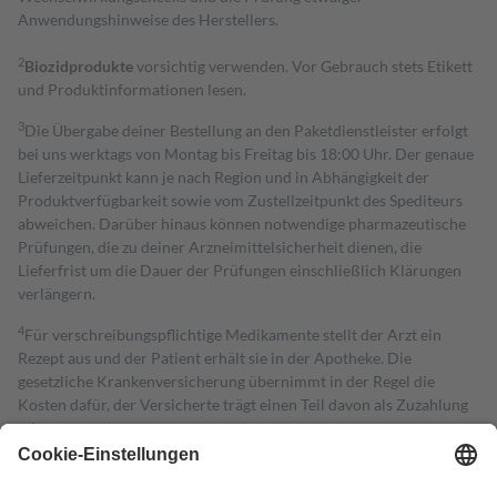
Anwendungshinweise des Herstellers.
2
Biozidprodukte
vorsichtig verwenden. Vor Gebrauch stets Etikett
und Produktinformationen lesen.
3
Die Übergabe deiner Bestellung an den Paketdienstleister erfolgt
bei uns werktags von Montag bis Freitag bis 18:00 Uhr. Der genaue
Lieferzeitpunkt kann je nach Region und in Abhängigkeit der
Produktverfügbarkeit sowie vom Zustellzeitpunkt des Spediteurs
abweichen. Darüber hinaus können notwendige pharmazeutische
Prüfungen, die zu deiner Arzneimittelsicherheit dienen, die
Lieferfrist um die Dauer der Prüfungen einschließlich Klärungen
verlängern.
4
Für verschreibungspflichtige Medikamente stellt der Arzt ein
Rezept aus und der Patient erhält sie in der Apotheke. Die
gesetzliche Krankenversicherung übernimmt in der Regel die
Kosten dafür, der Versicherte trägt einen Teil davon als Zuzahlung
mit.
Grundsätzlich leisten Mitglieder Zuzahlungen in Höhe von zehn
Prozent des Abgabepreises,
mindestens
jedoch
fünf Euro
und