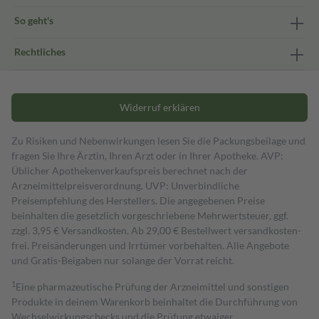
So geht's
Rechtliches
Widerruf erklären
Zu Risiken und Nebenwirkungen lesen Sie die Packungsbeilage und
fragen Sie Ihre Ärztin, Ihren Arzt oder in Ihrer Apotheke. AVP:
Üblicher Apothekenverkaufspreis berechnet nach der
Arzneimittelpreisverordnung. UVP: Unverbindliche
Preisempfehlung des Herstellers. Die angegebenen Preise
beinhalten die gesetzlich vorgeschriebene Mehrwertsteuer, ggf.
zzgl. 3,95 € Versandkosten. Ab 29,00 € Bestell­wert versand­kosten­
frei. Preisänderungen und Irrtümer vorbehalten. Alle Angebote
und Gratis-Beigaben nur solange der Vorrat reicht.
1
Eine pharmazeutische Prüfung der Arzneimittel und sonstigen
Produkte in deinem Warenkorb beinhaltet die Durchführung von
Wechselwirkungschecks und die Prüfung etwaiger