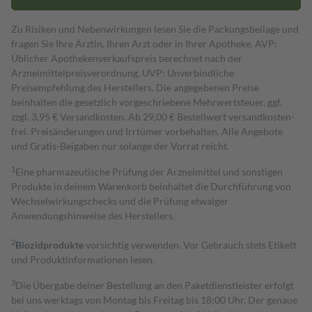
Zu Risiken und Nebenwirkungen lesen Sie die Packungsbeilage und
fragen Sie Ihre Ärztin, Ihren Arzt oder in Ihrer Apotheke. AVP:
Üblicher Apothekenverkaufspreis berechnet nach der
Arzneimittelpreisverordnung. UVP: Unverbindliche
Preisempfehlung des Herstellers. Die angegebenen Preise
beinhalten die gesetzlich vorgeschriebene Mehrwertsteuer, ggf.
zzgl. 3,95 € Versandkosten. Ab 29,00 € Bestell­wert versand­kosten­
frei. Preisänderungen und Irrtümer vorbehalten. Alle Angebote
und Gratis-Beigaben nur solange der Vorrat reicht.
1
Eine pharmazeutische Prüfung der Arzneimittel und sonstigen
Produkte in deinem Warenkorb beinhaltet die Durchführung von
Wechselwirkungschecks und die Prüfung etwaiger
Anwendungshinweise des Herstellers.
2
Biozidprodukte
vorsichtig verwenden. Vor Gebrauch stets Etikett
und Produktinformationen lesen.
3
Die Übergabe deiner Bestellung an den Paketdienstleister erfolgt
bei uns werktags von Montag bis Freitag bis 18:00 Uhr. Der genaue