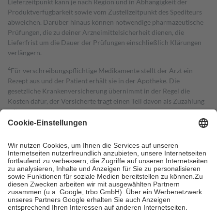
Lieferzeitpunkt kann je nach Region und in Abhängigkeit der
Produktverfügbarkeit sowie vom Zustellzeitpunkt des Spediteurs
abweichen. Darüber hinaus können notwendige pharmazeutische
Prüfungen, die zu deiner Arzneimittelsicherheit dienen, die
Lieferfrist um die Dauer der Prüfungen einschließlich Klärungen
verlängern.
4
Für verschreibungspflichtige Medikamente stellt der Arzt ein
Rezept aus und der Patient erhält sie in der Apotheke. Die
gesetzliche Krankenversicherung übernimmt in der Regel die
Kosten dafür, der Versicherte trägt einen Teil davon als Zuzahlung
mit.
Grundsätzlich leisten Mitglieder Zuzahlungen in Höhe von zehn
Prozent des Abgabepreises,
mindestens
jedoch
fünf Euro
und
höchstens zehn Euro.
Es sind jedoch nie mehr als die tatsächlichen
Kosten der Leistung zu entrichten.
Diese Regeln gelten grundsätzlich auch für Online-Apotheken.
Bei Heilmitteln und häuslicher Krankenpflege beträgt die
Zuzahlung zehn Prozent der Kosten sowie zehn Euro je
Verordnung.
Um das Engagement der Versicherten für ihre eigene Gesundheit zu
stärken und die besondere Stellung der Familie zu unterstützen,