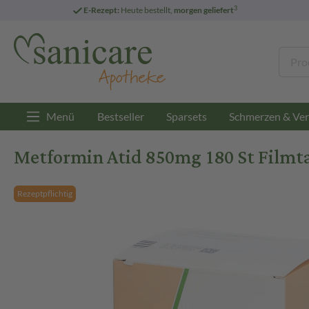
3
E-Rezept:
Heute bestellt,
morgen geliefert
Menü
Bestseller
Sparsets
Schmerzen & Ver
Metformin Atid 850mg 180 St Filmt
Rezeptpflichtig