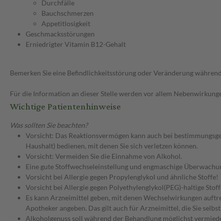
Durchfälle
Bauchschmerzen
Appetitlosigkeit
Geschmacksstörungen
Erniedrigter Vitamin B12-Gehalt
Bemerken Sie eine Befindlichkeitsstörung oder Veränderung während 
Für die Information an dieser Stelle werden vor allem Nebenwirkunge
Wichtige Patientenhinweise
Was sollten Sie beachten?
Vorsicht: Das Reaktionsvermögen kann auch bei bestimmungsgem
Haushalt) bedienen, mit denen Sie sich verletzen können.
Vorsicht: Vermeiden Sie die Einnahme von Alkohol.
Eine gute Stoffwechseleinstellung und engmaschige Überwachun
Vorsicht bei Allergie gegen Propylenglykol und ähnliche Stoffe!
Vorsicht bei Allergie gegen Polyethylenglykol(PEG)-haltige Stoff
Es kann Arzneimittel geben, mit denen Wechselwirkungen auftret
Apotheker angeben. Das gilt auch für Arzneimittel, die Sie selb
Alkoholgenuss soll während der Behandlung möglichst vermieden