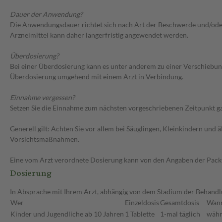
Dauer der Anwendung?
Die Anwendungsdauer richtet sich nach Art der Beschwerde und/oder 
Arzneimittel kann daher längerfristig angewendet werden.
Überdosierung?
Bei einer Überdosierung kann es unter anderem zu einer Verschiebun
Überdosierung umgehend mit einem Arzt in Verbindung.
Einnahme vergessen?
Setzen Sie die Einnahme zum nächsten vorgeschriebenen Zeitpunkt gan
Generell gilt: Achten Sie vor allem bei Säuglingen, Kleinkindern un
Vorsichtsmaßnahmen.
Eine vom Arzt verordnete Dosierung kann von den Angaben der Packun
Dosierung
In Absprache mit Ihrem Arzt, abhängig von dem Stadium der Behandlun
Wer
Einzeldosis
Gesamtdosis
Wan
Kinder und Jugendliche ab 10 Jahren
1 Tablette
1-mal täglich
währ