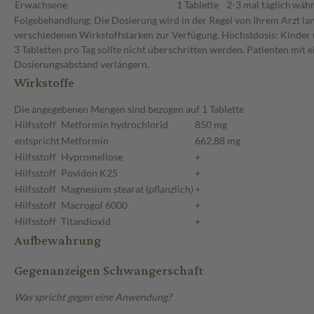
Erwachsene
1 Tablette
2-3 mal täglich
währ
Folgebehandlung: Die Dosierung wird in der Regel von Ihrem Arzt lang
verschiedenen Wirkstoffstärken zur Verfügung. Höchstdosis: Kinder u
3 Tabletten pro Tag sollte nicht überschritten werden. Patienten mit
Dosierungsabstand verlängern.
Wirkstoffe
Die angegebenen Mengen sind bezogen auf 1 Tablette
Hilfsstoff
Metformin hydrochlorid
850 mg
entspricht
Metformin
662,88 mg
Hilfsstoff
Hypromellose
+
Hilfsstoff
Povidon K25
+
Hilfsstoff
Magnesium stearat (pflanzlich)
+
Hilfsstoff
Macrogol 6000
+
Hilfsstoff
Titandioxid
+
Aufbewahrung
Gegenanzeigen Schwangerschaft
Was spricht gegen eine Anwendung?