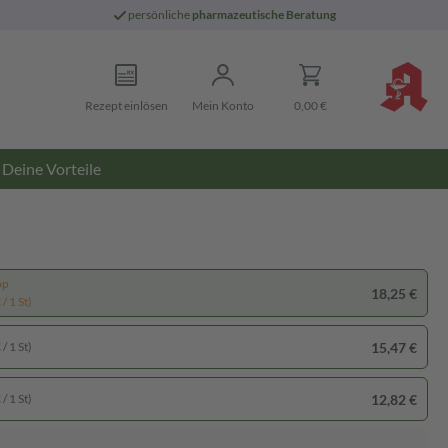
persönliche
pharmazeutische Beratung
Rezept einlösen
Mein Konto
0,00 €
Deine Vorteile
pp
18,25 €
/ 1 St)
15,47 €
/ 1 St)
12,82 €
/ 1 St)