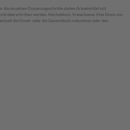
ür die einzelnen Dosierungsschritte stehen Arzneimittel mit
nicht überschritten werden. Höchstdosis: Erwachsene: Eine Dosis von
entuell die Einzel- oder die Gesamtdosis reduzieren oder den