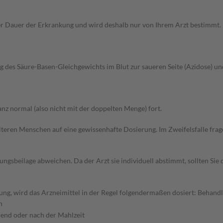
Dauer der Erkrankung und wird deshalb nur von Ihrem Arzt bestimmt. Pri
g des Säure-Basen-Gleichgewichts im Blut zur saueren Seite (Azidose) u
z normal (also nicht mit der doppelten Menge) fort.
d älteren Menschen auf eine gewissenhafte Dosierung. Im Zweifelsfalle f
gsbeilage abweichen. Da der Arzt sie individuell abstimmt, sollten Si
g, wird das Arzneimittel in der Regel folgendermaßen dosiert: Behandlu
n
end oder nach der Mahlzeit