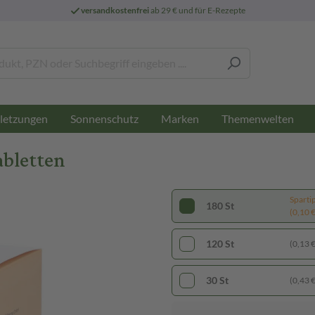
versandkostenfrei
ab 29 € und für E-Rezepte
letzungen
Sonnenschutz
Marken
Themenwelten
abletten
Sparti
180 St
(0,10 € 
120 St
(0,13 € 
30 St
(0,43 € 