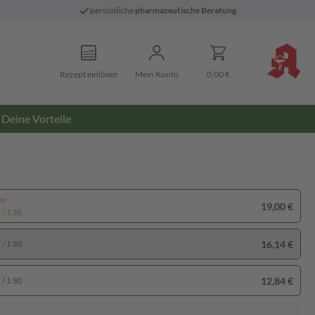
persönliche
pharmazeutische Beratung
Rezept einlösen
Mein Konto
0,00 €
Deine Vorteile
pp
19,00 €
/ 1 St)
16,14 €
/ 1 St)
12,84 €
/ 1 St)