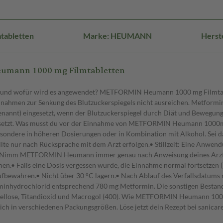
tabletten
Marke: HEUMANN
Herst
eumann 1000 mg Filmtabletten
 wofür wird es angewendet? METFORMIN Heumann 1000 mg Filmtablette
aßnahmen zur Senkung des Blutzuckerspiegels nicht ausreichen. Metform
genannt) eingesetzt, wenn der Blutzuckerspiegel durch Diät und Bewegung
ngesetzt. Was musst du vor der Einnahme von METFORMIN Heumann 1000m
esondere in höheren Dosierungen oder in Kombination mit Alkohol. Sei 
te nur nach Rücksprache mit dem Arzt erfolgen.• Stillzeit: Eine Anwendu
mm METFORMIN Heumann immer genau nach Anweisung deines Arztes ein.
men.• Falls eine Dosis vergessen wurde, die Einnahme normal fortsetz
fbewahren.• Nicht über 30 °C lagern.• Nach Ablauf des Verfallsdatu
hydrochlorid entsprechend 780 mg Metformin. Die sonstigen Bestandteil
romellose, Titandioxid und Macrogol (400). Wie METFORMIN Heumann 1000
ich in verschiedenen Packungsgrößen. Löse jetzt dein Rezept bei sanicare