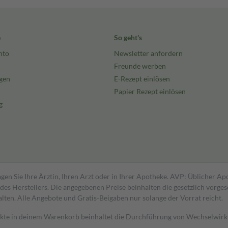
e
So geht's
nto
Newsletter anfordern
Freunde werben
gen
E-Rezept einlösen
Papier Rezept einlösen
g
gen Sie Ihre Ärztin, Ihren Arzt oder in Ihrer Apotheke. AVP: Üblicher A
s Herstellers. Die angegebenen Preise beinhalten die gesetzlich vorgesc
alten. Alle Angebote und Gratis-Beigaben nur solange der Vorrat reicht.
dukte in deinem Warenkorb beinhaltet die Durchführung von Wechselwir