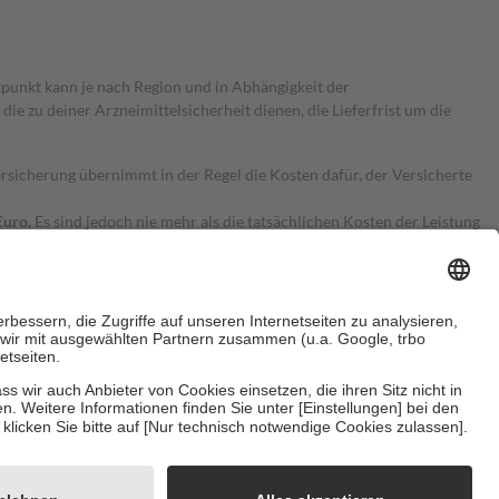
itpunkt kann je nach Region und in Abhängigkeit der
 zu deiner Arzneimittelsicherheit dienen, die Lieferfrist um die
ersicherung übernimmt in der Regel die Kosten dafür, der Versicherte
Euro.
Es sind jedoch nie mehr als die tatsächlichen Kosten der Leistung
e Zuzahlungen
an bei:
herzustellen, dass es sich um echte Bewertungen handelt. Mehr