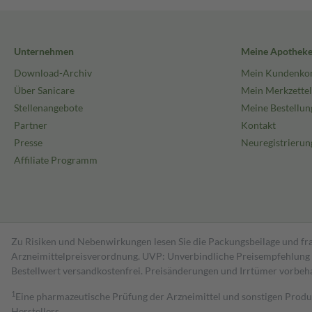
Unternehmen
Meine Apothek
Download-Archiv
Mein Kundenko
Über Sanicare
Mein Merkzettel
Stellenangebote
Meine Bestellun
Partner
Kontakt
Presse
Neuregistrierun
Affiliate Programm
Zu Risiken und Nebenwirkungen lesen Sie die Packungsbeilage und fra
Arzneimittelpreisverordnung. UVP: Unverbindliche Preisempfehlung de
Bestell­wert versand­kosten­frei. Preisänderungen und Irrtümer vorbeh
1
Eine pharmazeutische Prüfung der Arzneimittel und sonstigen Pro
Herstellers.