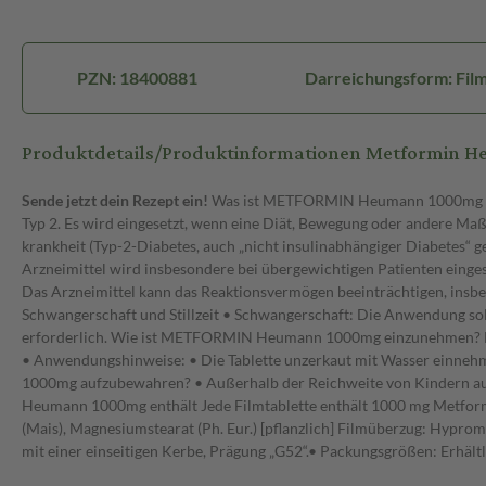
PZN: 18400881
Darreichungsform: Film
Produktdetails/Produktinformationen Metformin H
Sende jetzt dein Rezept ein!
Was ist METFORMIN Heumann 1000mg und
Typ 2. Es wird eingesetzt, wenn eine Diät, Bewegung oder andere M
krankheit (Typ-2-Diabetes, auch „nicht insulinabhängiger Diabetes“ 
Arzneimittel wird insbesondere bei übergewichtigen Patienten ei
Das Arzneimittel kann das Reaktionsvermögen beeinträchtigen, insb
Schwangerschaft und Stillzeit • Schwangerschaft: Die Anwendung soll
erforderlich. Wie ist METFORMIN Heumann 1000mg einzunehmen? Ni
• Anwendungshinweise: • Die Tablette unzerkaut mit Wasser einneh
1000mg aufzubewahren? • Außerhalb der Reichweite von Kindern au
Heumann 1000mg enthält Jede Filmtablette enthält 1000 mg Metformin
(Mais), Magnesiumstearat (Ph. Eur.) [pflanzlich] Filmüberzug: Hyp
mit einer einseitigen Kerbe, Prägung „G52“.• Packungsgrößen: Erhältl