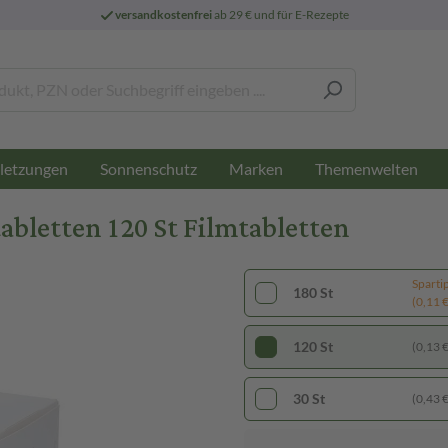
versandkostenfrei
ab 29 € und für E-Rezepte
letzungen
Sonnenschutz
Marken
Themenwelten
letten 120 St Filmtabletten
Sparti
180 St
(0,11 € 
120 St
(0,13 € 
30 St
(0,43 € 