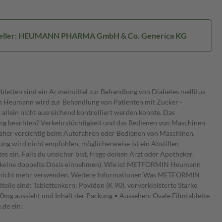
eller: HEUMANN PHARMA GmbH & Co. Generica KG
n sind ein Arzneimittel zur Behandlung von Diabetes mellitus
in Heumann wird zur Behandlung von Patienten mit Zucker -
 allein nicht ausreichend kontrolliert werden konnte. Das
g beachten? Verkehrstüchtigkeit und das Bedienen von Maschinen
daher vorsichtig beim Autofahren oder Bedienen von Maschinen.
ng wird nicht empfohlen, möglicherweise ist ein Abstillen
 Falls du unsicher bist, frage deinen Arzt oder Apotheker.
en (keine doppelte Dosis einnehmen). Wie ist METFORMIN Heumann
ms nicht mehr verwenden. Weitere Informationen Was METFORMIN
e sind: Tablettenkern: Povidon (K 90), vorverkleisterte Stärke
mg aussieht und Inhalt der Packung • Aussehen: Ovale Filmtablette
.de ein!