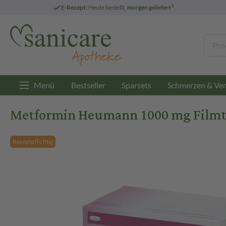
3
E-Rezept:
Heute bestellt,
morgen geliefert
Menü
Bestseller
Sparsets
Schmerzen & Ver
Metformin Heumann 1000 mg Filmtab
Rezeptpflichtig