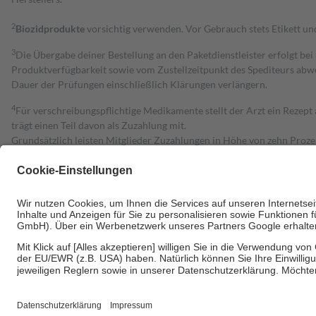
2
Biozidprodukte
vorsichtig verwenden. Vor Gebrauch stets Etikett u
3
Die Übergabe deiner Bestellung an den Paketdienstleister erfolgt bei
Produktverfügbarkeit sowie vom Zustellzeitpunkt des Spediteurs abwe
Dauer der Prüfungen einschließlich Klärungen verlängern.
4
Für verschreibungspflichtige Medikamente stellt der Arzt ein Rezept 
trägt einen Teil davon als Zuzahlung mit.
Grundsätzlich leisten Mitglieder Zuzahlungen in Höhe von zehn Proz
zu entrichten.
Diese Regeln gelten grundsätzlich auch für Online-Apotheken.
Bei Heilmitteln und häuslicher Krankenpflege beträgt die Zuzahlung 
Um das Engagement der Versicherten für ihre eigene Gesundheit zu stä
• Kindern und Jugendlichen bis zum vollendeten 18. Lebensjahr mit
• Untersuchungen zur Vorsorge und Früherkennung, die von der GKV
• empfohlenen Schutzimpfungen
• Harn- und Blutteststreifen
Wir nutzen Trusted Shops als unabhängigen Dienstleister für die Ein
Informationen findest du hier: https://help.etrusted.com/hc/de/arti