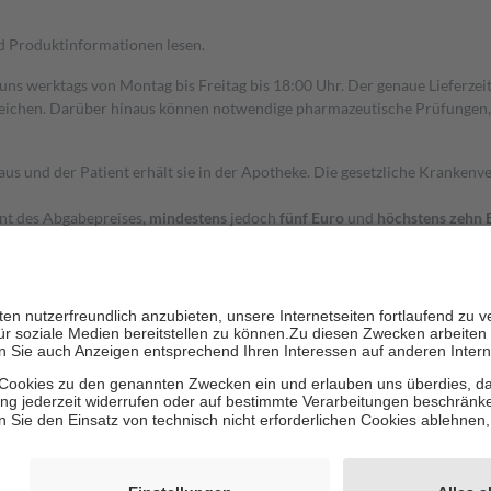
nd Produktinformationen lesen.
 uns werktags von Montag bis Freitag bis 18:00 Uhr. Der genaue Lieferze
ichen. Darüber hinaus können notwendige pharmazeutische Prüfungen, die
aus und der Patient erhält sie in der Apotheke. Die gesetzliche Krankenv
ent des Abgabepreises,
mindestens
jedoch
fünf Euro
und
höchstens zehn 
zehn Prozent der Kosten sowie zehn Euro je Verordnung.
rken und die besondere Stellung der Familie zu unterstützen, fallen
kein
 Ausnahme der Fahrkosten
 getragen werden
holung von Bewertungen. Trusted Shops hat Maßnahmen getroffen, um sic
cles/4419944605341