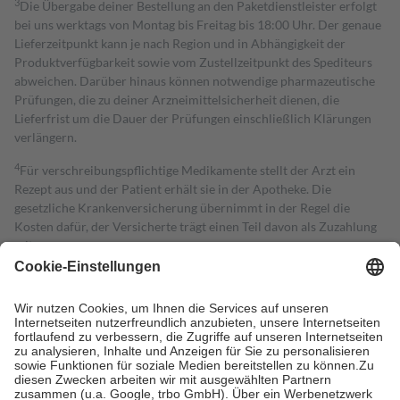
3
Die Übergabe deiner Bestellung an den Paketdienstleister erfolgt
bei uns werktags von Montag bis Freitag bis 18:00 Uhr. Der genaue
Lieferzeitpunkt kann je nach Region und in Abhängigkeit der
Produktverfügbarkeit sowie vom Zustellzeitpunkt des Spediteurs
abweichen. Darüber hinaus können notwendige pharmazeutische
Prüfungen, die zu deiner Arzneimittelsicherheit dienen, die
Lieferfrist um die Dauer der Prüfungen einschließlich Klärungen
verlängern.
4
Für verschreibungspflichtige Medikamente stellt der Arzt ein
Rezept aus und der Patient erhält sie in der Apotheke. Die
gesetzliche Krankenversicherung übernimmt in der Regel die
Kosten dafür, der Versicherte trägt einen Teil davon als Zuzahlung
mit.
Grundsätzlich leisten Mitglieder Zuzahlungen in Höhe von zehn
Prozent des Abgabepreises,
mindestens
jedoch
fünf Euro
und
höchstens zehn Euro.
Es sind jedoch nie mehr als die tatsächlichen
Kosten der Leistung zu entrichten.
Diese Regeln gelten grundsätzlich auch für Online-Apotheken.
Bei Heilmitteln und häuslicher Krankenpflege beträgt die
Zuzahlung zehn Prozent der Kosten sowie zehn Euro je
Verordnung.