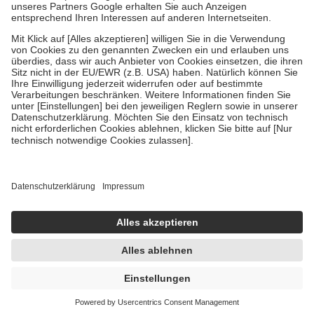
Um das Engagement der Versicherten für ihre eigene Gesundheit zu
stärken und die besondere Stellung der Familie zu unterstützen,
fallen
keine Zuzahlungen
an bei:
• Kindern und Jugendlichen bis zum vollendeten 18. Lebensjahr
mit Ausnahme der Fahrkosten
• Untersuchungen zur Vorsorge und Früherkennung, die von der
GKV getragen werden
• empfohlenen Schutzimpfungen
• Harn- und Blutteststreifen
Wir nutzen Trusted Shops als unabhängigen Dienstleister für die
Einholung von Bewertungen. Trusted Shops hat Maßnahmen
getroffen, um sicherzustellen, dass es sich um echte Bewertungen
handelt. Mehr Informationen findest du hier:
https://help.etrusted.com/hc/de/articles/4419944605341
Einige Bilder und Inhalte wurden unter Zuhilfenahme künstlicher
Intelligenz erstellt.