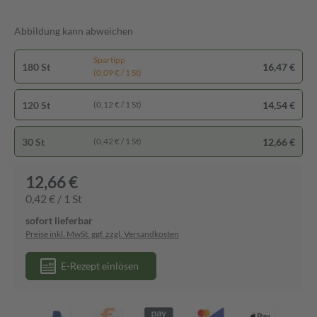
Abbildung kann abweichen
Spartipp
180 St
16,47 €
(0,09 € / 1 St)
120 St
14,54 €
(0,12 € / 1 St)
30 St
12,66 €
(0,42 € / 1 St)
12,66 €
0,42 € / 1 St
sofort lieferbar
Preise inkl. MwSt. ggf. zzgl. Versandkosten
E-Rezept einlösen