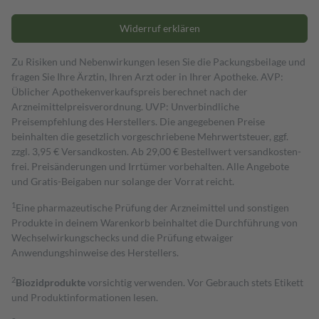
Widerruf erklären
Zu Risiken und Nebenwirkungen lesen Sie die Packungsbeilage und
fragen Sie Ihre Ärztin, Ihren Arzt oder in Ihrer Apotheke. AVP:
Üblicher Apothekenverkaufspreis berechnet nach der
Arzneimittelpreisverordnung. UVP: Unverbindliche
Preisempfehlung des Herstellers. Die angegebenen Preise
beinhalten die gesetzlich vorgeschriebene Mehrwertsteuer, ggf.
zzgl. 3,95 € Versandkosten. Ab 29,00 € Bestell­wert versand­kosten­
frei. Preisänderungen und Irrtümer vorbehalten. Alle Angebote
und Gratis-Beigaben nur solange der Vorrat reicht.
1
Eine pharmazeutische Prüfung der Arzneimittel und sonstigen
Produkte in deinem Warenkorb beinhaltet die Durchführung von
Wechselwirkungschecks und die Prüfung etwaiger
Anwendungshinweise des Herstellers.
2
Biozidprodukte
vorsichtig verwenden. Vor Gebrauch stets Etikett
und Produktinformationen lesen.