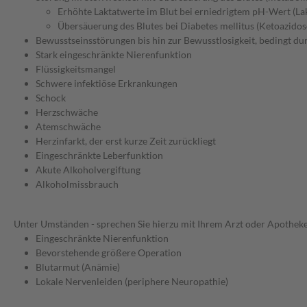
Erhöhte Laktatwerte im Blut bei erniedrigtem pH-Wert (La
Übersäuerung des Blutes bei Diabetes mellitus (Ketoazidos
Bewusstseinsstörungen bis hin zur Bewusstlosigkeit, bedingt du
Stark eingeschränkte Nierenfunktion
Flüssigkeitsmangel
Schwere infektiöse Erkrankungen
Schock
Herzschwäche
Atemschwäche
Herzinfarkt, der erst kurze Zeit zurückliegt
Eingeschränkte Leberfunktion
Akute Alkoholvergiftung
Alkoholmissbrauch
Unter Umständen - sprechen Sie hierzu mit Ihrem Arzt oder Apotheke
Eingeschränkte Nierenfunktion
Bevorstehende größere Operation
Blutarmut (Anämie)
Lokale Nervenleiden (periphere Neuropathie)