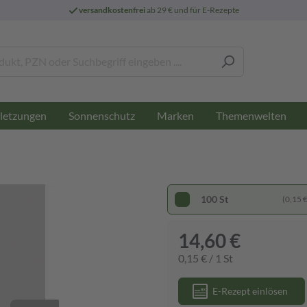
versandkostenfrei
ab 29 € und für E-Rezepte
letzungen
Sonnenschutz
Marken
Themenwelten
100 St
(0,15 € 
14,60 €
0,15 € / 1 St
E-Rezept einlösen