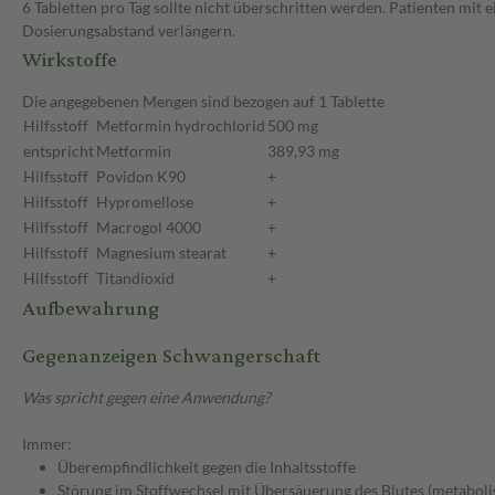
6 Tabletten pro Tag sollte nicht überschritten werden. Patienten mit
Dosierungsabstand verlängern.
Wirkstoffe
Die angegebenen Mengen sind bezogen auf 1 Tablette
Hilfsstoff
Metformin hydrochlorid
500 mg
entspricht
Metformin
389,93 mg
Hilfsstoff
Povidon K90
+
Hilfsstoff
Hypromellose
+
Hilfsstoff
Macrogol 4000
+
Hilfsstoff
Magnesium stearat
+
Hilfsstoff
Titandioxid
+
Aufbewahrung
Gegenanzeigen Schwangerschaft
Was spricht gegen eine Anwendung?
Immer:
Überempfindlichkeit gegen die Inhaltsstoffe
Störung im Stoffwechsel mit Übersäuerung des Blutes (metabolis