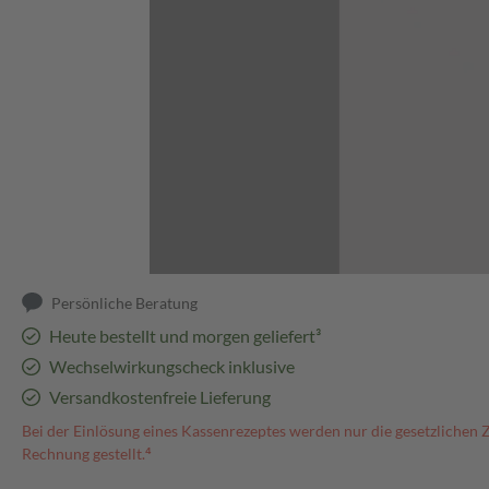
Abbildung kann abweichen
Persönliche Beratung
Heute bestellt und morgen geliefert³
Wechselwirkungscheck inklusive
Versandkostenfreie Lieferung
Bei der Einlösung eines Kassenrezeptes werden nur die gesetzlichen 
Rechnung gestellt.⁴