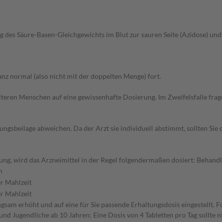
g des Säure-Basen-Gleichgewichts im Blut zur sauren Seite (Azidose) un
z normal (also nicht mit der doppelten Menge) fort.
d älteren Menschen auf eine gewissenhafte Dosierung. Im Zweifelsfalle f
gsbeilage abweichen. Da der Arzt sie individuell abstimmt, sollten Si
g, wird das Arzneimittel in der Regel folgendermaßen dosiert: Behandlu
n
er Mahlzeit
er Mahlzeit
sam erhöht und auf eine für Sie passende Erhaltungsdosis eingestellt. F
nd Jugendliche ab 10 Jahren: Eine Dosis von 4 Tabletten pro Tag sollte 