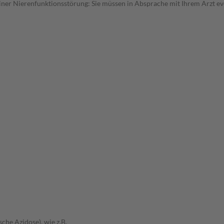
 einer Nierenfunktionsstörung: Sie müssen in Absprache mit Ihrem Arzt ev
che Azidose), wie z.B.