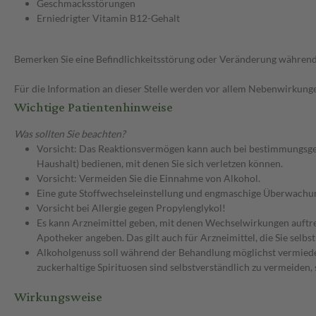
Geschmacksstörungen
Erniedrigter Vitamin B12-Gehalt
Bemerken Sie eine Befindlichkeitsstörung oder Veränderung während 
Für die Information an dieser Stelle werden vor allem Nebenwirkunge
Wichtige Patientenhinweise
Was sollten Sie beachten?
Vorsicht: Das Reaktionsvermögen kann auch bei bestimmungsgem
Haushalt) bedienen, mit denen Sie sich verletzen können.
Vorsicht: Vermeiden Sie die Einnahme von Alkohol.
Eine gute Stoffwechseleinstellung und engmaschige Überwachun
Vorsicht bei Allergie gegen Propylenglykol!
Es kann Arzneimittel geben, mit denen Wechselwirkungen auftret
Apotheker angeben. Das gilt auch für Arzneimittel, die Sie selb
Alkoholgenuss soll während der Behandlung möglichst vermieden
zuckerhaltige Spirituosen sind selbstverständlich zu vermeiden,
Wirkungsweise