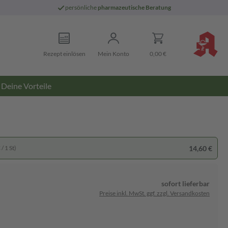
persönliche
pharmazeutische Beratung
Rezept einlösen
Mein Konto
0,00 €
Deine Vorteile
14,60 €
/ 1 St)
sofort lieferbar
Preise inkl. MwSt. ggf. zzgl. Versandkosten