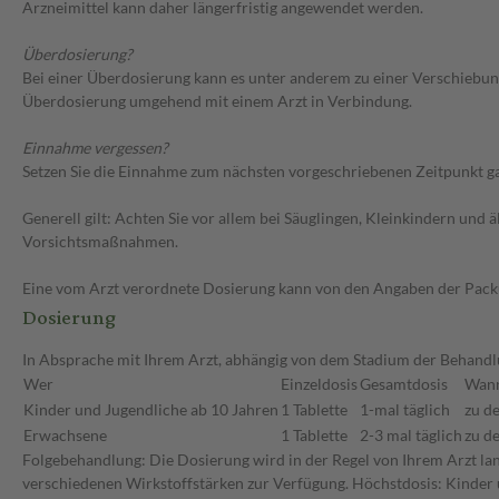
Arzneimittel kann daher längerfristig angewendet werden.
Überdosierung?
Bei einer Überdosierung kann es unter anderem zu einer Verschiebun
Überdosierung umgehend mit einem Arzt in Verbindung.
Einnahme vergessen?
Setzen Sie die Einnahme zum nächsten vorgeschriebenen Zeitpunkt gan
Generell gilt: Achten Sie vor allem bei Säuglingen, Kleinkindern un
Vorsichtsmaßnahmen.
Eine vom Arzt verordnete Dosierung kann von den Angaben der Packun
Dosierung
In Absprache mit Ihrem Arzt, abhängig von dem Stadium der Behandlun
Wer
Einzeldosis
Gesamtdosis
Wan
Kinder und Jugendliche ab 10 Jahren
1 Tablette
1-mal täglich
zu d
Erwachsene
1 Tablette
2-3 mal täglich
zu d
Folgebehandlung: Die Dosierung wird in der Regel von Ihrem Arzt lang
verschiedenen Wirkstoffstärken zur Verfügung. Höchstdosis: Kinder u