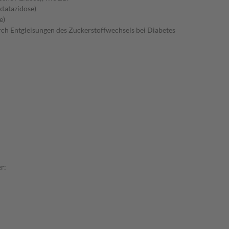
ktatazidose)
e)
rch Entgleisungen des Zuckerstoffwechsels bei Diabetes
r: