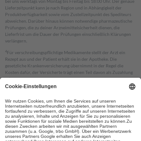
bei uns werktags von Montag bis Freitag bis 18:00 Uhr. Der genaue
Lieferzeitpunkt kann je nach Region und in Abhängigkeit der
Produktverfügbarkeit sowie vom Zustellzeitpunkt des Spediteurs
abweichen. Darüber hinaus können notwendige pharmazeutische
Prüfungen, die zu deiner Arzneimittelsicherheit dienen, die
Lieferfrist um die Dauer der Prüfungen einschließlich Klärungen
verlängern.
4
Für verschreibungspflichtige Medikamente stellt der Arzt ein
Rezept aus und der Patient erhält sie in der Apotheke. Die
gesetzliche Krankenversicherung übernimmt in der Regel die
Kosten dafür, der Versicherte trägt einen Teil davon als Zuzahlung
mit.
Grundsätzlich leisten Mitglieder Zuzahlungen in Höhe von zehn
Prozent des Abgabepreises,
mindestens
jedoch
fünf Euro
und
höchstens zehn Euro.
Es sind jedoch nie mehr als die tatsächlichen
Kosten der Leistung zu entrichten.
Diese Regeln gelten grundsätzlich auch für Online-Apotheken.
Bei Heilmitteln und häuslicher Krankenpflege beträgt die
Zuzahlung zehn Prozent der Kosten sowie zehn Euro je
Verordnung.
Um das Engagement der Versicherten für ihre eigene Gesundheit zu