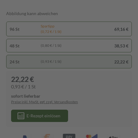
Abbildung kann abweichen
Spartipp
96 St
69,16 €
(0,72 € / 1 St)
48 St
38,53 €
(0,80 € / 1 St)
24 St
22,22 €
(0,93 € / 1 St)
22,22 €
0,93 € / 1 St
sofort lieferbar
Preise inkl. MwSt. ggf. zzgl. Versandkosten
E-Rezept einlösen