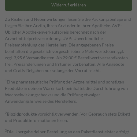
Widerruf erklären
Zu Risiken und Nebenwirkungen lesen Sie die Packungsbeilage und
fragen Sie Ihre Ärztin, Ihren Arzt oder in Ihrer Apotheke. AVP:
Üblicher Apothekenverkaufspreis berechnet nach der
Arzneimittelpreisverordnung. UVP: Unverbindliche
Preisempfehlung des Herstellers. Die angegebenen Preise
beinhalten die gesetzlich vorgeschriebene Mehrwertsteuer, ggf.
zzgl. 3,95 € Versandkosten. Ab 29,00 € Bestell­wert versand­kosten­
frei. Preisänderungen und Irrtümer vorbehalten. Alle Angebote
und Gratis-Beigaben nur solange der Vorrat reicht.
1
Eine pharmazeutische Prüfung der Arzneimittel und sonstigen
Produkte in deinem Warenkorb beinhaltet die Durchführung von
Wechselwirkungschecks und die Prüfung etwaiger
Anwendungshinweise des Herstellers.
2
Biozidprodukte
vorsichtig verwenden. Vor Gebrauch stets Etikett
und Produktinformationen lesen.
3
Die Übergabe deiner Bestellung an den Paketdienstleister erfolgt