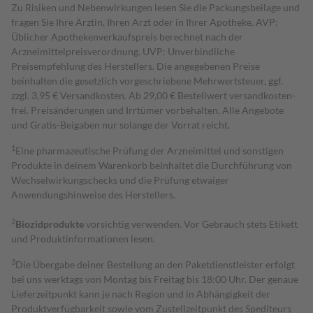
Zu Risiken und Nebenwirkungen lesen Sie die Packungsbeilage und
fragen Sie Ihre Ärztin, Ihren Arzt oder in Ihrer Apotheke. AVP:
Üblicher Apothekenverkaufspreis berechnet nach der
Arzneimittelpreisverordnung. UVP: Unverbindliche
Preisempfehlung des Herstellers. Die angegebenen Preise
beinhalten die gesetzlich vorgeschriebene Mehrwertsteuer, ggf.
zzgl. 3,95 € Versandkosten. Ab 29,00 € Bestell­wert versand­kosten­
frei. Preisänderungen und Irrtümer vorbehalten. Alle Angebote
und Gratis-Beigaben nur solange der Vorrat reicht.
1
Eine pharmazeutische Prüfung der Arzneimittel und sonstigen
Produkte in deinem Warenkorb beinhaltet die Durchführung von
Wechselwirkungschecks und die Prüfung etwaiger
Anwendungshinweise des Herstellers.
2
Biozidprodukte
vorsichtig verwenden. Vor Gebrauch stets Etikett
und Produktinformationen lesen.
3
Die Übergabe deiner Bestellung an den Paketdienstleister erfolgt
bei uns werktags von Montag bis Freitag bis 18:00 Uhr. Der genaue
Lieferzeitpunkt kann je nach Region und in Abhängigkeit der
Produktverfügbarkeit sowie vom Zustellzeitpunkt des Spediteurs