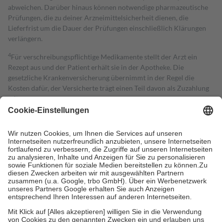
abweichen. Darüber hinaus können notwendige pharmazeutische
Prüfungen, die zu deiner Arzneimittelsicherheit dienen, die
Lieferfrist um die Dauer der Prüfungen einschließlich Klärungen
verlängern.
4
Für verschreibungspflichtige Medikamente stellt der Arzt ein
Rezept aus und der Patient erhält sie in der Apotheke. Die
gesetzliche Krankenversicherung übernimmt in der Regel die
Kosten dafür, der Versicherte trägt einen Teil davon als Zuzahlung
mit.
Grundsätzlich leisten Mitglieder Zuzahlungen in Höhe von zehn
Prozent des Abgabepreises,
mindestens
jedoch
fünf Euro
und
höchstens zehn Euro.
Es sind jedoch nie mehr als die tatsächlichen
Kosten der Leistung zu entrichten.
Diese Regeln gelten grundsätzlich auch für Online-Apotheken.
Bei Heilmitteln und häuslicher Krankenpflege beträgt die
Zuzahlung zehn Prozent der Kosten sowie zehn Euro je
Verordnung.
Um das Engagement der Versicherten für ihre eigene Gesundheit zu
stärken und die besondere Stellung der Familie zu unterstützen,
fallen
keine Zuzahlungen
an bei: