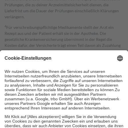
Prüfungen, die zu deiner Arzneimittelsicherheit dienen, die
Lieferfrist um die Dauer der Prüfungen einschließlich Klärungen
verlängern.
4
Für verschreibungspflichtige Medikamente stellt der Arzt ein
Rezept aus und der Patient erhält sie in der Apotheke. Die
gesetzliche Krankenversicherung übernimmt in der Regel die
Kosten dafür, der Versicherte trägt einen Teil davon als Zuzahlung
mit.
Grundsätzlich leisten Mitglieder Zuzahlungen in Höhe von zehn
Prozent des Abgabepreises,
mindestens
jedoch
fünf Euro
und
höchstens zehn Euro.
Es sind jedoch nie mehr als die tatsächlichen
Kosten der Leistung zu entrichten.
Diese Regeln gelten grundsätzlich auch für Online-Apotheken.
Bei Heilmitteln und häuslicher Krankenpflege beträgt die
Zuzahlung zehn Prozent der Kosten sowie zehn Euro je
Verordnung.
Um das Engagement der Versicherten für ihre eigene Gesundheit zu
stärken und die besondere Stellung der Familie zu unterstützen,
fallen
keine Zuzahlungen
an bei:
• Kindern und Jugendlichen bis zum vollendeten 18. Lebensjahr