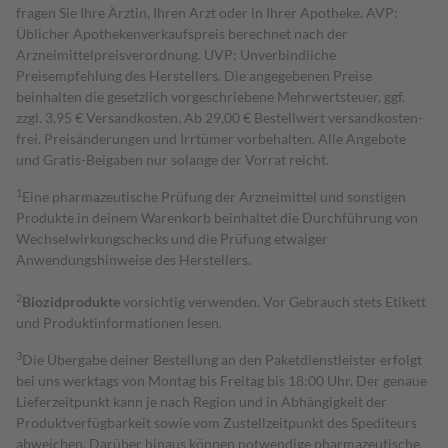
fragen Sie Ihre Ärztin, Ihren Arzt oder in Ihrer Apotheke. AVP:
Üblicher Apothekenverkaufspreis berechnet nach der
Arzneimittelpreisverordnung. UVP: Unverbindliche
Preisempfehlung des Herstellers. Die angegebenen Preise
beinhalten die gesetzlich vorgeschriebene Mehrwertsteuer, ggf.
zzgl. 3,95 € Versandkosten. Ab 29,00 € Bestell­wert versand­kosten­
frei. Preisänderungen und Irrtümer vorbehalten. Alle Angebote
und Gratis-Beigaben nur solange der Vorrat reicht.
1
Eine pharmazeutische Prüfung der Arzneimittel und sonstigen
Produkte in deinem Warenkorb beinhaltet die Durchführung von
Wechselwirkungschecks und die Prüfung etwaiger
Anwendungshinweise des Herstellers.
2
Biozidprodukte
vorsichtig verwenden. Vor Gebrauch stets Etikett
und Produktinformationen lesen.
3
Die Übergabe deiner Bestellung an den Paketdienstleister erfolgt
bei uns werktags von Montag bis Freitag bis 18:00 Uhr. Der genaue
Lieferzeitpunkt kann je nach Region und in Abhängigkeit der
Produktverfügbarkeit sowie vom Zustellzeitpunkt des Spediteurs
abweichen. Darüber hinaus können notwendige pharmazeutische