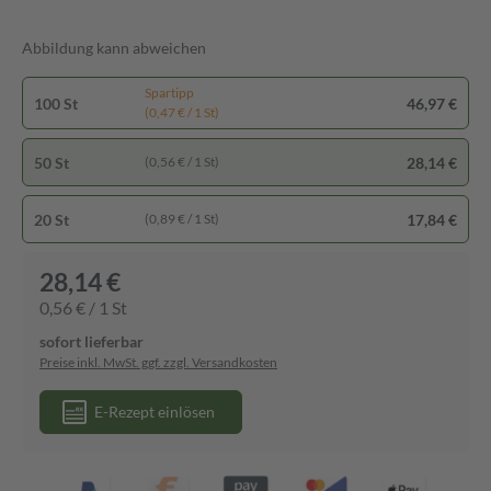
Abbildung kann abweichen
Spartipp
100 St
46,97 €
(0,47 € / 1 St)
50 St
28,14 €
(0,56 € / 1 St)
20 St
17,84 €
(0,89 € / 1 St)
28,14 €
0,56 € / 1 St
sofort lieferbar
Preise inkl. MwSt. ggf. zzgl. Versandkosten
E-Rezept einlösen