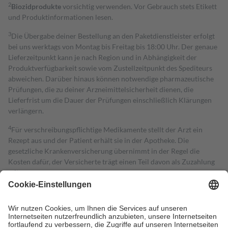
2
Biozidprodukte
vorsichtig verwenden. Vor Gebrauch stets Etikett
und Produktinformationen lesen.
3
Die Übergabe deiner Bestellung an den Paketdienstleister erfolgt
bei uns werktags von Montag bis Freitag bis 18:00 Uhr. Der genaue
Lieferzeitpunkt kann je nach Region und in Abhängigkeit der
Produktverfügbarkeit sowie vom Zustellzeitpunkt des Spediteurs
abweichen. Darüber hinaus können notwendige pharmazeutische
Prüfungen, die zu deiner Arzneimittelsicherheit dienen, die
Lieferfrist um die Dauer der Prüfungen einschließlich Klärungen
verlängern.
4
Für verschreibungspflichtige Medikamente stellt der Arzt ein
Rezept aus und der Patient erhält sie in der Apotheke. Die
gesetzliche Krankenversicherung übernimmt in der Regel die
Kosten dafür, der Versicherte trägt einen Teil davon als Zuzahlung
mit.
Grundsätzlich leisten Mitglieder Zuzahlungen in Höhe von zehn
Prozent des Abgabepreises,
mindestens
jedoch
fünf Euro
und
höchstens zehn Euro.
Es sind jedoch nie mehr als die tatsächlichen
Kosten der Leistung zu entrichten.
Diese Regeln gelten grundsätzlich auch für Online-Apotheken.