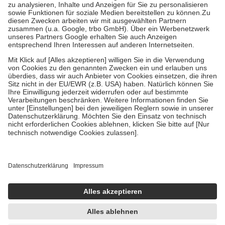
Bei Heilmitteln und häuslicher Krankenpflege beträgt die
Zuzahlung zehn Prozent der Kosten sowie zehn Euro je
Verordnung.
Um das Engagement der Versicherten für ihre eigene Gesundheit zu
stärken und die besondere Stellung der Familie zu unterstützen,
fallen
keine Zuzahlungen
an bei:
• Kindern und Jugendlichen bis zum vollendeten 18. Lebensjahr
mit Ausnahme der Fahrkosten
• Untersuchungen zur Vorsorge und Früherkennung, die von der
GKV getragen werden
• empfohlenen Schutzimpfungen
• Harn- und Blutteststreifen
Wir nutzen Trusted Shops als unabhängigen Dienstleister für die
Einholung von Bewertungen. Trusted Shops hat Maßnahmen
getroffen, um sicherzustellen, dass es sich um echte Bewertungen
handelt. Mehr Informationen findest du hier:
https://help.etrusted.com/hc/de/articles/4419944605341
Einige Bilder und Inhalte wurden unter Zuhilfenahme künstlicher
Intelligenz erstellt.