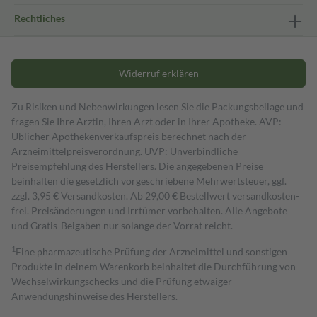
Rechtliches
Widerruf erklären
Zu Risiken und Nebenwirkungen lesen Sie die Packungsbeilage und
fragen Sie Ihre Ärztin, Ihren Arzt oder in Ihrer Apotheke. AVP:
Üblicher Apothekenverkaufspreis berechnet nach der
Arzneimittelpreisverordnung. UVP: Unverbindliche
Preisempfehlung des Herstellers. Die angegebenen Preise
beinhalten die gesetzlich vorgeschriebene Mehrwertsteuer, ggf.
zzgl. 3,95 € Versandkosten. Ab 29,00 € Bestell­wert versand­kosten­
frei. Preisänderungen und Irrtümer vorbehalten. Alle Angebote
und Gratis-Beigaben nur solange der Vorrat reicht.
1
Eine pharmazeutische Prüfung der Arzneimittel und sonstigen
Produkte in deinem Warenkorb beinhaltet die Durchführung von
Wechselwirkungschecks und die Prüfung etwaiger
Anwendungshinweise des Herstellers.