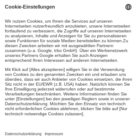
Grundsätzlich leisten Mitglieder Zuzahlungen in Höhe von zehn
Prozent des Abgabepreises,
mindestens
jedoch
fünf Euro
und
höchstens zehn Euro.
Es sind jedoch nie mehr als die tatsächlichen
Kosten der Leistung zu entrichten.
Diese Regeln gelten grundsätzlich auch für Online-Apotheken.
Bei Heilmitteln und häuslicher Krankenpflege beträgt die
Zuzahlung zehn Prozent der Kosten sowie zehn Euro je
Verordnung.
Um das Engagement der Versicherten für ihre eigene Gesundheit zu
stärken und die besondere Stellung der Familie zu unterstützen,
fallen
keine Zuzahlungen
an bei:
• Kindern und Jugendlichen bis zum vollendeten 18. Lebensjahr
mit Ausnahme der Fahrkosten
• Untersuchungen zur Vorsorge und Früherkennung, die von der
GKV getragen werden
• empfohlenen Schutzimpfungen
• Harn- und Blutteststreifen
Wir nutzen Trusted Shops als unabhängigen Dienstleister für die
Einholung von Bewertungen. Trusted Shops hat Maßnahmen
getroffen, um sicherzustellen, dass es sich um echte Bewertungen