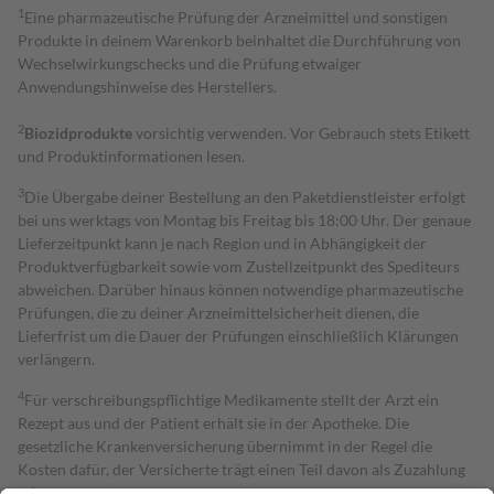
1
Eine pharmazeutische Prüfung der Arzneimittel und sonstigen
Produkte in deinem Warenkorb beinhaltet die Durchführung von
Wechselwirkungschecks und die Prüfung etwaiger
Anwendungshinweise des Herstellers.
2
Biozidprodukte
vorsichtig verwenden. Vor Gebrauch stets Etikett
und Produktinformationen lesen.
3
Die Übergabe deiner Bestellung an den Paketdienstleister erfolgt
bei uns werktags von Montag bis Freitag bis 18:00 Uhr. Der genaue
Lieferzeitpunkt kann je nach Region und in Abhängigkeit der
Produktverfügbarkeit sowie vom Zustellzeitpunkt des Spediteurs
abweichen. Darüber hinaus können notwendige pharmazeutische
Prüfungen, die zu deiner Arzneimittelsicherheit dienen, die
Lieferfrist um die Dauer der Prüfungen einschließlich Klärungen
verlängern.
4
Für verschreibungspflichtige Medikamente stellt der Arzt ein
Rezept aus und der Patient erhält sie in der Apotheke. Die
gesetzliche Krankenversicherung übernimmt in der Regel die
Kosten dafür, der Versicherte trägt einen Teil davon als Zuzahlung
mit.