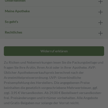
Unternehmen
Meine Apotheke
So geht's
Rechtliches
Widerruf erklären
Zu Risiken und Nebenwirkungen lesen Sie die Packungsbeilage und
fragen Sie Ihre Ärztin, Ihren Arzt oder in Ihrer Apotheke. AVP:
Üblicher Apothekenverkaufspreis berechnet nach der
Arzneimittelpreisverordnung. UVP: Unverbindliche
Preisempfehlung des Herstellers. Die angegebenen Preise
beinhalten die gesetzlich vorgeschriebene Mehrwertsteuer, ggf.
zzgl. 3,95 € Versandkosten. Ab 29,00 € Bestell­wert versand­kosten­
frei. Preisänderungen und Irrtümer vorbehalten. Alle Angebote
und Gratis-Beigaben nur solange der Vorrat reicht.