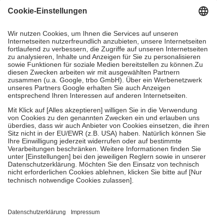
Grundsätzlich leisten Mitglieder Zuzahlungen in Höhe von zehn
Prozent des Abgabepreises,
mindestens
jedoch
fünf Euro
und
höchstens zehn Euro.
Es sind jedoch nie mehr als die tatsächlichen
Kosten der Leistung zu entrichten.
Diese Regeln gelten grundsätzlich auch für Online-Apotheken.
Bei Heilmitteln und häuslicher Krankenpflege beträgt die
Zuzahlung zehn Prozent der Kosten sowie zehn Euro je
Verordnung.
Um das Engagement der Versicherten für ihre eigene Gesundheit zu
stärken und die besondere Stellung der Familie zu unterstützen,
fallen
keine Zuzahlungen
an bei:
• Kindern und Jugendlichen bis zum vollendeten 18. Lebensjahr
mit Ausnahme der Fahrkosten
• Untersuchungen zur Vorsorge und Früherkennung, die von der
GKV getragen werden
• empfohlenen Schutzimpfungen
• Harn- und Blutteststreifen
Wir nutzen Trusted Shops als unabhängigen Dienstleister für die
Einholung von Bewertungen. Trusted Shops hat Maßnahmen
getroffen, um sicherzustellen, dass es sich um echte Bewertungen