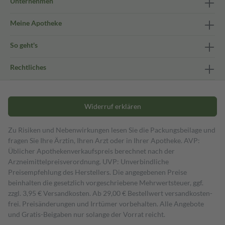
Unternehmen
Meine Apotheke
So geht's
Rechtliches
Widerruf erklären
Zu Risiken und Nebenwirkungen lesen Sie die Packungsbeilage und
fragen Sie Ihre Ärztin, Ihren Arzt oder in Ihrer Apotheke. AVP:
Üblicher Apothekenverkaufspreis berechnet nach der
Arzneimittelpreisverordnung. UVP: Unverbindliche
Preisempfehlung des Herstellers. Die angegebenen Preise
beinhalten die gesetzlich vorgeschriebene Mehrwertsteuer, ggf.
zzgl. 3,95 € Versandkosten. Ab 29,00 € Bestell­wert versand­kosten­
frei. Preisänderungen und Irrtümer vorbehalten. Alle Angebote
und Gratis-Beigaben nur solange der Vorrat reicht.