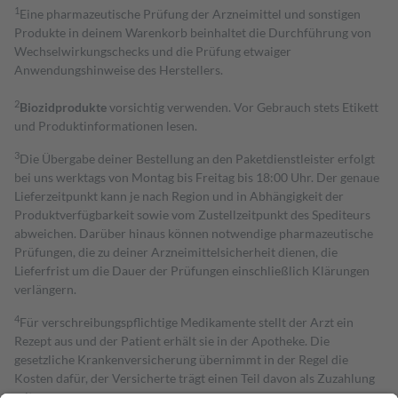
1
Eine pharmazeutische Prüfung der Arzneimittel und sonstigen
Produkte in deinem Warenkorb beinhaltet die Durchführung von
Wechselwirkungschecks und die Prüfung etwaiger
Anwendungshinweise des Herstellers.
2
Biozidprodukte
vorsichtig verwenden. Vor Gebrauch stets Etikett
und Produktinformationen lesen.
3
Die Übergabe deiner Bestellung an den Paketdienstleister erfolgt
bei uns werktags von Montag bis Freitag bis 18:00 Uhr. Der genaue
Lieferzeitpunkt kann je nach Region und in Abhängigkeit der
Produktverfügbarkeit sowie vom Zustellzeitpunkt des Spediteurs
abweichen. Darüber hinaus können notwendige pharmazeutische
Prüfungen, die zu deiner Arzneimittelsicherheit dienen, die
Lieferfrist um die Dauer der Prüfungen einschließlich Klärungen
verlängern.
4
Für verschreibungspflichtige Medikamente stellt der Arzt ein
Rezept aus und der Patient erhält sie in der Apotheke. Die
gesetzliche Krankenversicherung übernimmt in der Regel die
Kosten dafür, der Versicherte trägt einen Teil davon als Zuzahlung
mit.