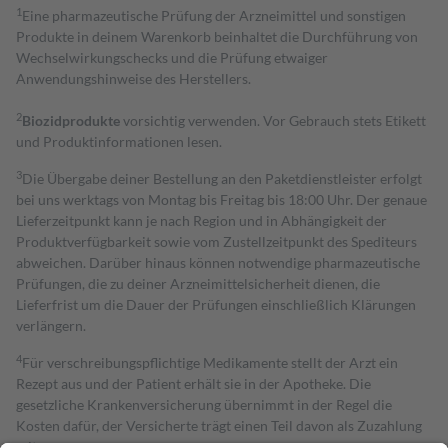
1
Eine pharmazeutische Prüfung der Arzneimittel und sonstigen
Produkte in deinem Warenkorb beinhaltet die Durchführung von
Wechselwirkungschecks und die Prüfung etwaiger
Anwendungshinweise des Herstellers.
2
Biozidprodukte
vorsichtig verwenden. Vor Gebrauch stets Etikett
und Produktinformationen lesen.
3
Die Übergabe deiner Bestellung an den Paketdienstleister erfolgt
bei uns werktags von Montag bis Freitag bis 18:00 Uhr. Der genaue
Lieferzeitpunkt kann je nach Region und in Abhängigkeit der
Produktverfügbarkeit sowie vom Zustellzeitpunkt des Spediteurs
abweichen. Darüber hinaus können notwendige pharmazeutische
Prüfungen, die zu deiner Arzneimittelsicherheit dienen, die
Lieferfrist um die Dauer der Prüfungen einschließlich Klärungen
verlängern.
4
Für verschreibungspflichtige Medikamente stellt der Arzt ein
Rezept aus und der Patient erhält sie in der Apotheke. Die
gesetzliche Krankenversicherung übernimmt in der Regel die
Kosten dafür, der Versicherte trägt einen Teil davon als Zuzahlung
mit.