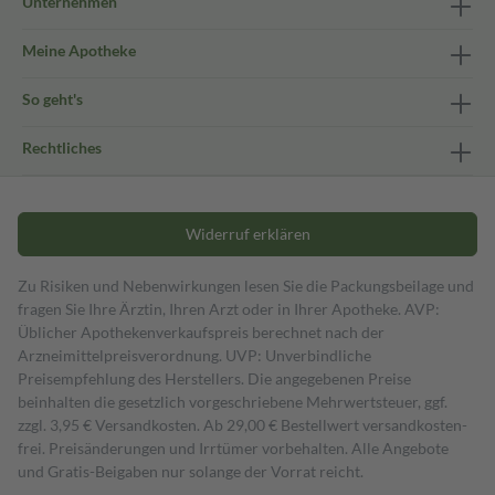
Unternehmen
Meine Apotheke
So geht's
Rechtliches
Widerruf erklären
Zu Risiken und Nebenwirkungen lesen Sie die Packungsbeilage und
fragen Sie Ihre Ärztin, Ihren Arzt oder in Ihrer Apotheke. AVP:
Üblicher Apothekenverkaufspreis berechnet nach der
Arzneimittelpreisverordnung. UVP: Unverbindliche
Preisempfehlung des Herstellers. Die angegebenen Preise
beinhalten die gesetzlich vorgeschriebene Mehrwertsteuer, ggf.
zzgl. 3,95 € Versandkosten. Ab 29,00 € Bestell­wert versand­kosten­
frei. Preisänderungen und Irrtümer vorbehalten. Alle Angebote
und Gratis-Beigaben nur solange der Vorrat reicht.