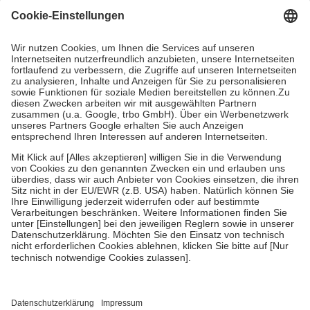
Grundsätzlich leisten Mitglieder Zuzahlungen in Höhe von zehn
Prozent des Abgabepreises,
mindestens
jedoch
fünf Euro
und
höchstens zehn Euro.
Es sind jedoch nie mehr als die tatsächlichen
Kosten der Leistung zu entrichten.
Diese Regeln gelten grundsätzlich auch für Online-Apotheken.
Bei Heilmitteln und häuslicher Krankenpflege beträgt die
Zuzahlung zehn Prozent der Kosten sowie zehn Euro je
Verordnung.
Um das Engagement der Versicherten für ihre eigene Gesundheit zu
stärken und die besondere Stellung der Familie zu unterstützen,
fallen
keine Zuzahlungen
an bei:
• Kindern und Jugendlichen bis zum vollendeten 18. Lebensjahr
mit Ausnahme der Fahrkosten
• Untersuchungen zur Vorsorge und Früherkennung, die von der
GKV getragen werden
• empfohlenen Schutzimpfungen
• Harn- und Blutteststreifen
Wir nutzen Trusted Shops als unabhängigen Dienstleister für die
Einholung von Bewertungen. Trusted Shops hat Maßnahmen
getroffen, um sicherzustellen, dass es sich um echte Bewertungen