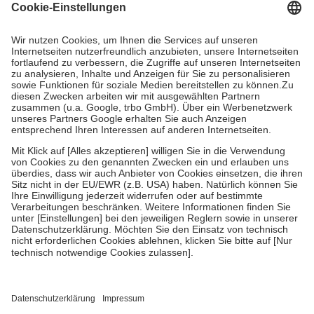
Grundsätzlich leisten Mitglieder Zuzahlungen in Höhe von zehn
Prozent des Abgabepreises,
mindestens
jedoch
fünf Euro
und
höchstens zehn Euro.
Es sind jedoch nie mehr als die tatsächlichen
Kosten der Leistung zu entrichten.
Diese Regeln gelten grundsätzlich auch für Online-Apotheken.
Bei Heilmitteln und häuslicher Krankenpflege beträgt die
Zuzahlung zehn Prozent der Kosten sowie zehn Euro je
Verordnung.
Um das Engagement der Versicherten für ihre eigene Gesundheit zu
stärken und die besondere Stellung der Familie zu unterstützen,
fallen
keine Zuzahlungen
an bei:
• Kindern und Jugendlichen bis zum vollendeten 18. Lebensjahr
mit Ausnahme der Fahrkosten
• Untersuchungen zur Vorsorge und Früherkennung, die von der
GKV getragen werden
• empfohlenen Schutzimpfungen
• Harn- und Blutteststreifen
Wir nutzen Trusted Shops als unabhängigen Dienstleister für die
Einholung von Bewertungen. Trusted Shops hat Maßnahmen
getroffen, um sicherzustellen, dass es sich um echte Bewertungen
handelt. Mehr Informationen findest du hier: