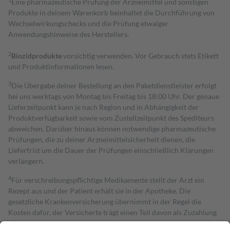
Eine pharmazeutische Prüfung der Arzneimittel und sonstigen
Produkte in deinem Warenkorb beinhaltet die Durchführung von
Wechselwirkungschecks und die Prüfung etwaiger
Anwendungshinweise des Herstellers.
2
Biozidprodukte
vorsichtig verwenden. Vor Gebrauch stets Etikett
und Produktinformationen lesen.
3
Die Übergabe deiner Bestellung an den Paketdienstleister erfolgt
bei uns werktags von Montag bis Freitag bis 18:00 Uhr. Der genaue
Lieferzeitpunkt kann je nach Region und in Abhängigkeit der
Produktverfügbarkeit sowie vom Zustellzeitpunkt des Spediteurs
abweichen. Darüber hinaus können notwendige pharmazeutische
Prüfungen, die zu deiner Arzneimittelsicherheit dienen, die
Lieferfrist um die Dauer der Prüfungen einschließlich Klärungen
verlängern.
4
Für verschreibungspflichtige Medikamente stellt der Arzt ein
Rezept aus und der Patient erhält sie in der Apotheke. Die
gesetzliche Krankenversicherung übernimmt in der Regel die
Kosten dafür, der Versicherte trägt einen Teil davon als Zuzahlung
mit.