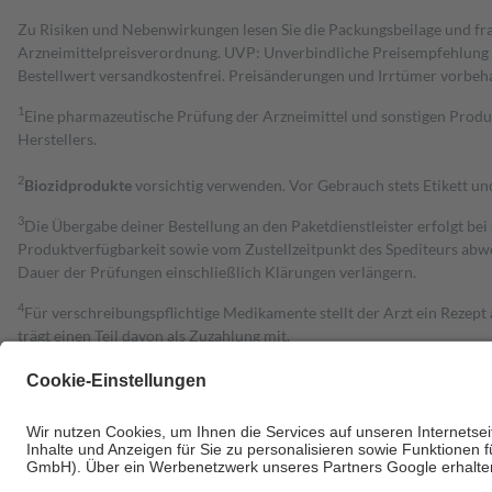
Zu Risiken und Nebenwirkungen lesen Sie die Packungsbeilage und fra
Arzneimittelpreisverordnung. UVP: Unverbindliche Preisempfehlung de
Bestell­wert versand­kosten­frei. Preisänderungen und Irrtümer vorbeh
1
Eine pharmazeutische Prüfung der Arzneimittel und sonstigen Pro
Herstellers.
2
Biozidprodukte
vorsichtig verwenden. Vor Gebrauch stets Etikett u
3
Die Übergabe deiner Bestellung an den Paketdienstleister erfolgt bei
Produktverfügbarkeit sowie vom Zustellzeitpunkt des Spediteurs abwe
Dauer der Prüfungen einschließlich Klärungen verlängern.
4
Für verschreibungspflichtige Medikamente stellt der Arzt ein Rezept 
trägt einen Teil davon als Zuzahlung mit.
Grundsätzlich leisten Mitglieder Zuzahlungen in Höhe von zehn Proz
zu entrichten.
Diese Regeln gelten grundsätzlich auch für Online-Apotheken.
Bei Heilmitteln und häuslicher Krankenpflege beträgt die Zuzahlung 
Um das Engagement der Versicherten für ihre eigene Gesundheit zu stä
• Kindern und Jugendlichen bis zum vollendeten 18. Lebensjahr mit