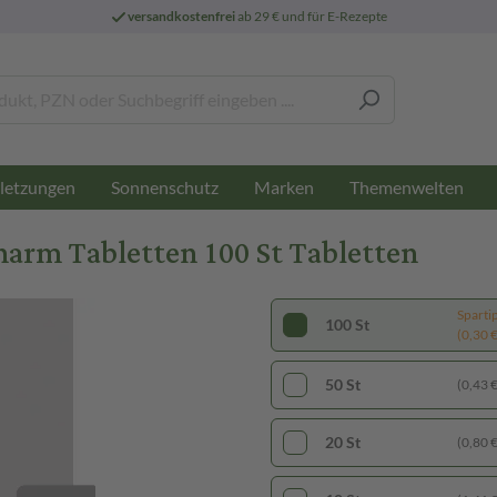
versandkostenfrei
ab 29 € und für E-Rezepte
letzungen
Sonnenschutz
Marken
Themenwelten
m Tabletten 100 St Tabletten
Sparti
100 St
(0,30 € 
50 St
(0,43 € 
20 St
(0,80 € 