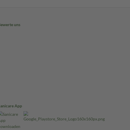
Bewerte uns
Sanicare App