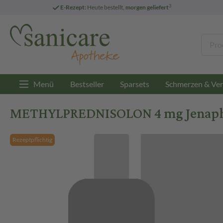
3
E-Rezept:
Heute bestellt,
morgen geliefert
Menü
Bestseller
Sparsets
Schmerzen & Ver
METHYLPREDNISOLON 4 mg Jenaphar
Rezeptpflichtig