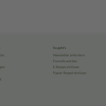
e
So geht's
nto
Newsletter anfordern
Freunde werben
gen
E-Rezept einlösen
Papier Rezept einlösen
g