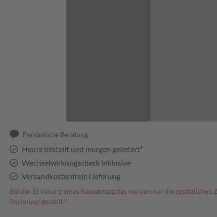
Abbildung kann abweichen
Persönliche Beratung
Heute bestellt und morgen geliefert³
Wechselwirkungscheck inklusive
Versandkostenfreie Lieferung
Bei der Einlösung eines Kassenrezeptes werden nur die gesetzlichen 
Rechnung gestellt.⁴