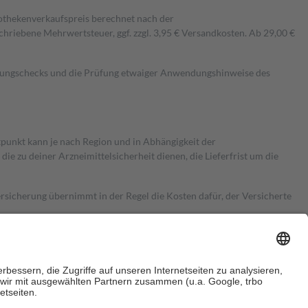
pothekenverkaufspreis berechnet nach der
hriebene Mehrwertsteuer, ggf. zzgl. 3,95 € Versandkosten. Ab 29,00 €
kungschecks und die Prüfung etwaiger Anwendungshinweise des
itpunkt kann je nach Region und in Abhängigkeit der
 zu deiner Arzneimittelsicherheit dienen, die Lieferfrist um die
ersicherung übernimmt in der Regel die Kosten dafür, der Versicherte
Euro.
Es sind jedoch nie mehr als die tatsächlichen Kosten der Leistung
e Zuzahlungen
an bei: