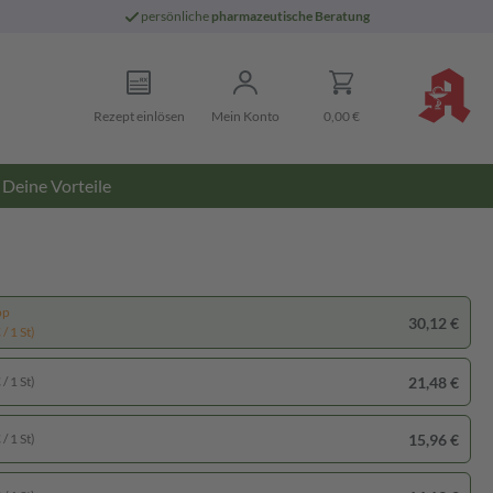
persönliche
pharmazeutische Beratung
Rezept einlösen
Mein Konto
0,00 €
Deine Vorteile
pp
30,12 €
/ 1 St)
21,48 €
/ 1 St)
15,96 €
/ 1 St)