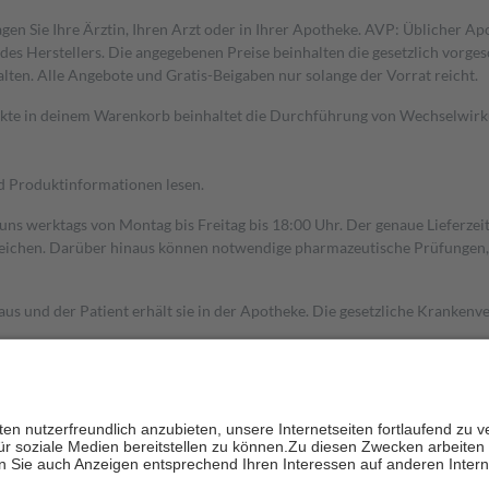
gen Sie Ihre Ärztin, Ihren Arzt oder in Ihrer Apotheke. AVP: Üblicher A
s Herstellers. Die angegebenen Preise beinhalten die gesetzlich vorgesc
alten. Alle Angebote und Gratis-Beigaben nur solange der Vorrat reicht.
dukte in deinem Warenkorb beinhaltet die Durchführung von Wechselwir
nd Produktinformationen lesen.
 uns werktags von Montag bis Freitag bis 18:00 Uhr. Der genaue Lieferze
ichen. Darüber hinaus können notwendige pharmazeutische Prüfungen, die
aus und der Patient erhält sie in der Apotheke. Die gesetzliche Krankenv
ent des Abgabepreises,
mindestens
jedoch
fünf Euro
und
höchstens zehn 
zehn Prozent der Kosten sowie zehn Euro je Verordnung.
rken und die besondere Stellung der Familie zu unterstützen, fallen
kein
 Ausnahme der Fahrkosten