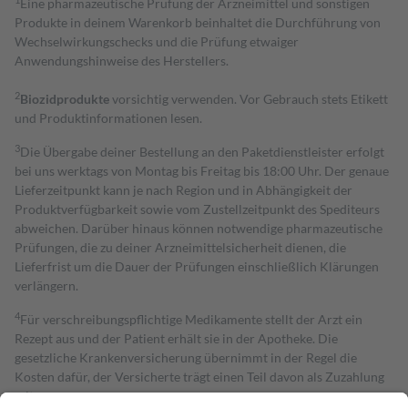
Eine pharmazeutische Prüfung der Arzneimittel und sonstigen
Produkte in deinem Warenkorb beinhaltet die Durchführung von
Wechselwirkungschecks und die Prüfung etwaiger
Anwendungshinweise des Herstellers.
2
Biozidprodukte
vorsichtig verwenden. Vor Gebrauch stets Etikett
und Produktinformationen lesen.
3
Die Übergabe deiner Bestellung an den Paketdienstleister erfolgt
bei uns werktags von Montag bis Freitag bis 18:00 Uhr. Der genaue
Lieferzeitpunkt kann je nach Region und in Abhängigkeit der
Produktverfügbarkeit sowie vom Zustellzeitpunkt des Spediteurs
abweichen. Darüber hinaus können notwendige pharmazeutische
Prüfungen, die zu deiner Arzneimittelsicherheit dienen, die
Lieferfrist um die Dauer der Prüfungen einschließlich Klärungen
verlängern.
4
Für verschreibungspflichtige Medikamente stellt der Arzt ein
Rezept aus und der Patient erhält sie in der Apotheke. Die
gesetzliche Krankenversicherung übernimmt in der Regel die
Kosten dafür, der Versicherte trägt einen Teil davon als Zuzahlung
mit.