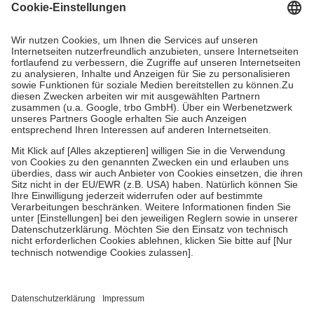
Grundsätzlich leisten Mitglieder Zuzahlungen in Höhe von zehn
Prozent des Abgabepreises,
mindestens
jedoch
fünf Euro
und
höchstens zehn Euro.
Es sind jedoch nie mehr als die tatsächlichen
Kosten der Leistung zu entrichten.
Diese Regeln gelten grundsätzlich auch für Online-Apotheken.
Bei Heilmitteln und häuslicher Krankenpflege beträgt die
Zuzahlung zehn Prozent der Kosten sowie zehn Euro je
Verordnung.
Um das Engagement der Versicherten für ihre eigene Gesundheit zu
stärken und die besondere Stellung der Familie zu unterstützen,
fallen
keine Zuzahlungen
an bei:
• Kindern und Jugendlichen bis zum vollendeten 18. Lebensjahr
mit Ausnahme der Fahrkosten
• Untersuchungen zur Vorsorge und Früherkennung, die von der
GKV getragen werden
• empfohlenen Schutzimpfungen
• Harn- und Blutteststreifen
Wir nutzen Trusted Shops als unabhängigen Dienstleister für die
Einholung von Bewertungen. Trusted Shops hat Maßnahmen
getroffen, um sicherzustellen, dass es sich um echte Bewertungen
handelt. Mehr Informationen findest du hier: