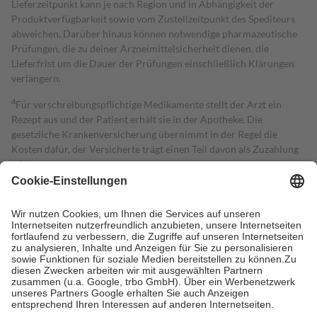
Lieferzeitpunkt kann je nach Region und in Abhängigkeit der
Produktverfügbarkeit sowie vom Zustellzeitpunkt des Spediteurs
abweichen. Darüber hinaus können notwendige pharmazeutische
Prüfungen, die zu deiner Arzneimittelsicherheit dienen, die
Lieferfrist um die Dauer der Prüfungen einschließlich Klärungen
verlängern.
4
Für verschreibungspflichtige Medikamente stellt der Arzt ein
Rezept aus und der Patient erhält sie in der Apotheke. Die
gesetzliche Krankenversicherung übernimmt in der Regel die
Kosten dafür, der Versicherte trägt einen Teil davon als Zuzahlung
mit.
Grundsätzlich leisten Mitglieder Zuzahlungen in Höhe von zehn
Prozent des Abgabepreises,
mindestens
jedoch
fünf Euro
und
höchstens zehn Euro.
Es sind jedoch nie mehr als die tatsächlichen
Kosten der Leistung zu entrichten.
Diese Regeln gelten grundsätzlich auch für Online-Apotheken.
Bei Heilmitteln und häuslicher Krankenpflege beträgt die
Zuzahlung zehn Prozent der Kosten sowie zehn Euro je
Verordnung.
Um das Engagement der Versicherten für ihre eigene Gesundheit zu
stärken und die besondere Stellung der Familie zu unterstützen,