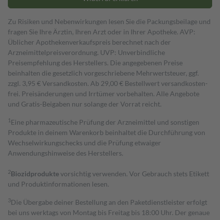
Zu Risiken und Nebenwirkungen lesen Sie die Packungsbeilage und
fragen Sie Ihre Ärztin, Ihren Arzt oder in Ihrer Apotheke. AVP:
Üblicher Apothekenverkaufspreis berechnet nach der
Arzneimittelpreisverordnung. UVP: Unverbindliche
Preisempfehlung des Herstellers. Die angegebenen Preise
beinhalten die gesetzlich vorgeschriebene Mehrwertsteuer, ggf.
zzgl. 3,95 € Versandkosten. Ab 29,00 € Bestell­wert versand­kosten­
frei. Preisänderungen und Irrtümer vorbehalten. Alle Angebote
und Gratis-Beigaben nur solange der Vorrat reicht.
1
Eine pharmazeutische Prüfung der Arzneimittel und sonstigen
Produkte in deinem Warenkorb beinhaltet die Durchführung von
Wechselwirkungschecks und die Prüfung etwaiger
Anwendungshinweise des Herstellers.
2
Biozidprodukte
vorsichtig verwenden. Vor Gebrauch stets Etikett
und Produktinformationen lesen.
3
Die Übergabe deiner Bestellung an den Paketdienstleister erfolgt
bei uns werktags von Montag bis Freitag bis 18:00 Uhr. Der genaue