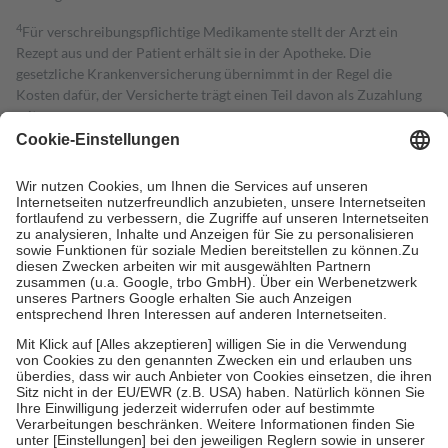
4
Für verschreibungspflichtige Medikamente stellt der Arzt ein
Rezept aus und der Patient erhält sie in der Apotheke. Die
gesetzliche Krankenversicherung übernimmt in der Regel die
Kosten dafür, der Versicherte trägt einen Teil davon als Zuzahlung
mit.
Grundsätzlich leisten Mitglieder Zuzahlungen in Höhe von zehn
Prozent des Abgabepreises,
mindestens
jedoch
fünf Euro
und
höchstens zehn Euro.
Es sind jedoch nie mehr als die tatsächlichen
Kosten der Leistung zu entrichten.
Diese Regeln gelten grundsätzlich auch für Online-Apotheken.
Bei Heilmitteln und häuslicher Krankenpflege beträgt die
Zuzahlung zehn Prozent der Kosten sowie zehn Euro je
Verordnung.
Um das Engagement der Versicherten für ihre eigene Gesundheit zu
stärken und die besondere Stellung der Familie zu unterstützen,
fallen
keine Zuzahlungen
an bei:
• Kindern und Jugendlichen bis zum vollendeten 18. Lebensjahr
mit Ausnahme der Fahrkosten
• Untersuchungen zur Vorsorge und Früherkennung, die von der
GKV getragen werden