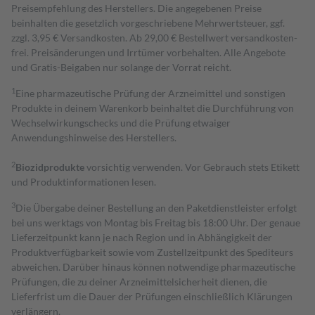
Preisempfehlung des Herstellers. Die angegebenen Preise
beinhalten die gesetzlich vorgeschriebene Mehrwertsteuer, ggf.
zzgl. 3,95 € Versandkosten. Ab 29,00 € Bestell­wert versand­kosten­
frei. Preisänderungen und Irrtümer vorbehalten. Alle Angebote
und Gratis-Beigaben nur solange der Vorrat reicht.
1
Eine pharmazeutische Prüfung der Arzneimittel und sonstigen
Produkte in deinem Warenkorb beinhaltet die Durchführung von
Wechselwirkungschecks und die Prüfung etwaiger
Anwendungshinweise des Herstellers.
2
Biozidprodukte
vorsichtig verwenden. Vor Gebrauch stets Etikett
und Produktinformationen lesen.
3
Die Übergabe deiner Bestellung an den Paketdienstleister erfolgt
bei uns werktags von Montag bis Freitag bis 18:00 Uhr. Der genaue
Lieferzeitpunkt kann je nach Region und in Abhängigkeit der
Produktverfügbarkeit sowie vom Zustellzeitpunkt des Spediteurs
abweichen. Darüber hinaus können notwendige pharmazeutische
Prüfungen, die zu deiner Arzneimittelsicherheit dienen, die
Lieferfrist um die Dauer der Prüfungen einschließlich Klärungen
verlängern.