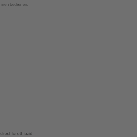
hinen bedienen.
ydrochlorothiazid