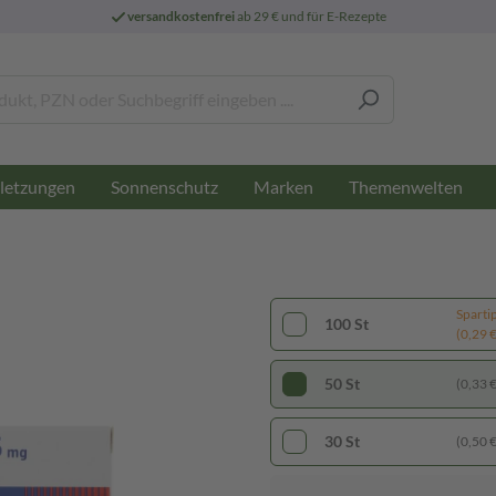
versandkostenfrei
ab 29 € und für E-Rezepte
letzungen
Sonnenschutz
Marken
Themenwelten
Sparti
100 St
(0,29 € 
50 St
(0,33 € 
30 St
(0,50 € 