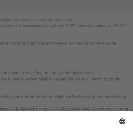
pothekenverkaufspreis berechnet nach der
hriebene Mehrwertsteuer, ggf. zzgl. 3,95 € Versandkosten. Ab 29,00 €
kungschecks und die Prüfung etwaiger Anwendungshinweise des
itpunkt kann je nach Region und in Abhängigkeit der
 zu deiner Arzneimittelsicherheit dienen, die Lieferfrist um die
ersicherung übernimmt in der Regel die Kosten dafür, der Versicherte
Euro.
Es sind jedoch nie mehr als die tatsächlichen Kosten der Leistung