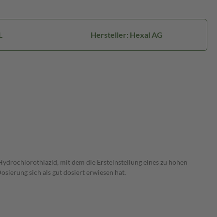
L
Hersteller: Hexal AG
rochlorothiazid, mit dem die Ersteinstellung eines zu hohen
ierung sich als gut dosiert erwiesen hat.