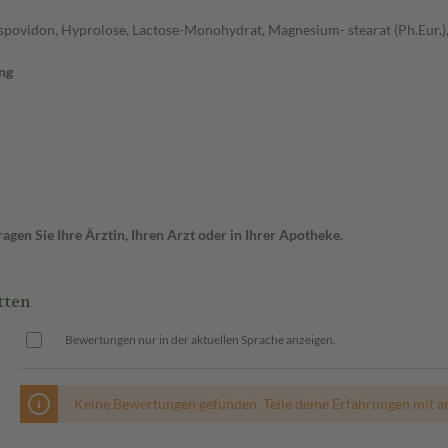
povidon, Hyprolose, Lactose-Monohydrat, Magnesium- stearat (Ph.Eur.),
ng
gen Sie Ihre Ärztin, Ihren Arzt oder in Ihrer Apotheke.
tten
Bewertungen nur in der aktuellen Sprache anzeigen.
Keine Bewertungen gefunden. Teile deine Erfahrungen mit a