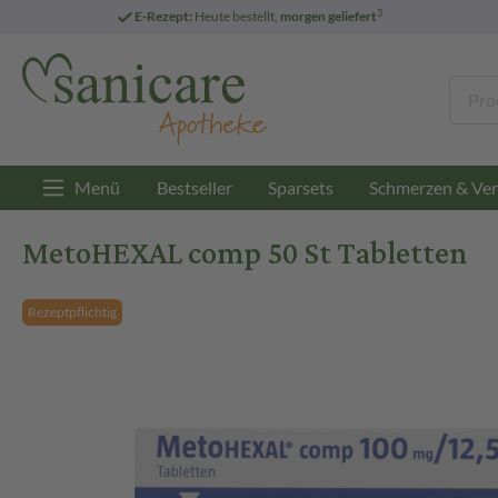
3
E-Rezept:
Heute bestellt,
morgen geliefert
Menü
Bestseller
Sparsets
Schmerzen & Ver
MetoHEXAL comp 50 St Tabletten
Rezeptpflichtig