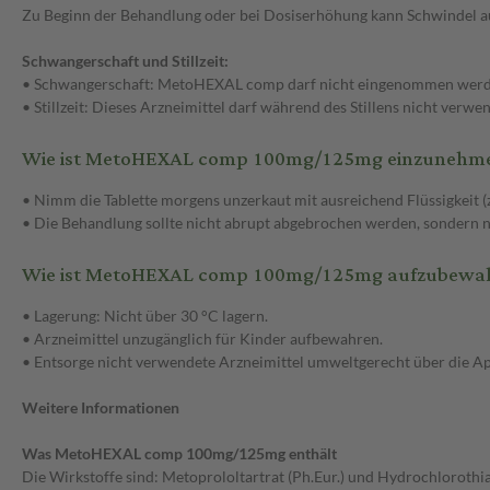
Zu Beginn der Behandlung oder bei Dosiserhöhung kann Schwindel auf
Schwangerschaft und Stillzeit:
• Schwangerschaft: MetoHEXAL comp darf nicht eingenommen werde
• Stillzeit: Dieses Arzneimittel darf während des Stillens nicht verw
Wie ist MetoHEXAL comp 100mg/125mg einzunehm
• Nimm die Tablette morgens unzerkaut mit ausreichend Flüssigkeit (z
• Die Behandlung sollte nicht abrupt abgebrochen werden, sondern 
Wie ist MetoHEXAL comp 100mg/125mg aufzubewa
• Lagerung: Nicht über 30 °C lagern.
• Arzneimittel unzugänglich für Kinder aufbewahren.
• Entsorge nicht verwendete Arzneimittel umweltgerecht über die A
Weitere Informationen
Was MetoHEXAL comp 100mg/125mg enthält
Die Wirkstoffe sind: Metoprololtartrat (Ph.Eur.) und Hydrochlorothi