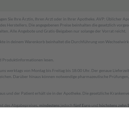
gen Sie Ihre Ärztin, Ihren Arzt oder in Ihrer Apotheke. AVP: Üblicher A
s Herstellers. Die angegebenen Preise beinhalten die gesetzlich vorgesc
alten. Alle Angebote und Gratis-Beigaben nur solange der Vorrat reicht.
dukte in deinem Warenkorb beinhaltet die Durchführung von Wechselwir
nd Produktinformationen lesen.
 uns werktags von Montag bis Freitag bis 18:00 Uhr. Der genaue Lieferze
ichen. Darüber hinaus können notwendige pharmazeutische Prüfungen, die
aus und der Patient erhält sie in der Apotheke. Die gesetzliche Krankenv
ent des Abgabepreises,
mindestens
jedoch
fünf Euro
und
höchstens zehn 
zehn Prozent der Kosten sowie zehn Euro je Verordnung.