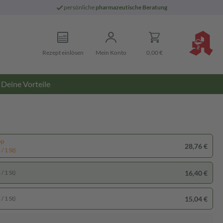
persönliche
pharmazeutische Beratung
Rezept einlösen
Mein Konto
0,00 €
Deine Vorteile
pp
28,76 €
/ 1 St)
16,40 €
/ 1 St)
15,04 €
/ 1 St)