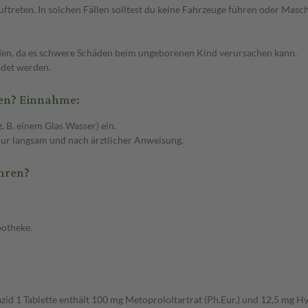
treten. In solchen Fällen solltest du keine Fahrzeuge führen oder Masc
n, da es schwere Schäden beim ungeborenen Kind verursachen kann.
endet werden.
en? Einnahme:
. B. einem Glas Wasser) ein.
nur langsam und nach ärztlicher Anweisung.
hren?
potheke.
azid 1 Tablette enthält 100 mg Metoprololtartrat (Ph.Eur.) und 12,5 mg H