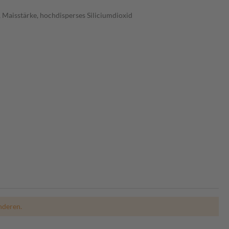
 Maisstärke, hochdisperses Siliciumdioxid
nderen.