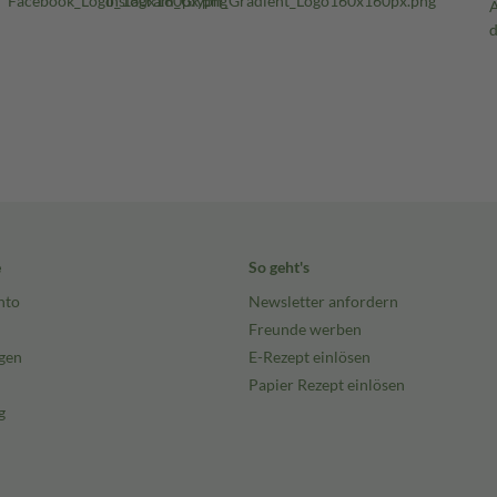
e
So geht's
nto
Newsletter anfordern
Freunde werben
gen
E-Rezept einlösen
Papier Rezept einlösen
g