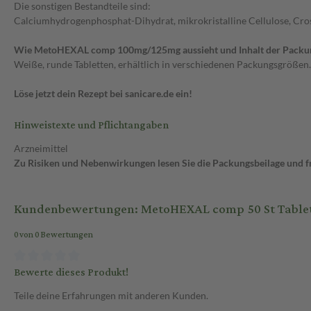
Die sonstigen Bestandteile sind:
Calciumhydrogenphosphat-Dihydrat, mikrokristalline Cellulose, Cros
Wie MetoHEXAL comp 100mg/125mg aussieht und Inhalt der Packu
Weiße, runde Tabletten, erhältlich in verschiedenen Packungsgrößen.
Löse jetzt dein Rezept bei sanicare.de ein!
Hinweistexte und Pflichtangaben
Arzneimittel
Zu Risiken und Nebenwirkungen lesen Sie die Packungsbeilage und fra
Kundenbewertungen: MetoHEXAL comp 50 St Table
0 von 0 Bewertungen
Bewerte dieses Produkt!
Teile deine Erfahrungen mit anderen Kunden.