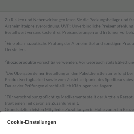
Zu Risiken und Nebenwirkungen lesen Sie die Packungsbeilage und fra
Arzneimittelpreisverordnung. UVP: Unverbindliche Preisempfehlung de
Bestell­wert versand­kosten­frei. Preisänderungen und Irrtümer vorbeh
1
Eine pharmazeutische Prüfung der Arzneimittel und sonstigen Pro
Herstellers.
2
Biozidprodukte
vorsichtig verwenden. Vor Gebrauch stets Etikett u
3
Die Übergabe deiner Bestellung an den Paketdienstleister erfolgt bei
Produktverfügbarkeit sowie vom Zustellzeitpunkt des Spediteurs abwe
Dauer der Prüfungen einschließlich Klärungen verlängern.
4
Für verschreibungspflichtige Medikamente stellt der Arzt ein Rezept 
trägt einen Teil davon als Zuzahlung mit.
Grundsätzlich leisten Mitglieder Zuzahlungen in Höhe von zehn Proz
zu entrichten.
Diese Regeln gelten grundsätzlich auch für Online-Apotheken.
Bei Heilmitteln und häuslicher Krankenpflege beträgt die Zuzahlung 