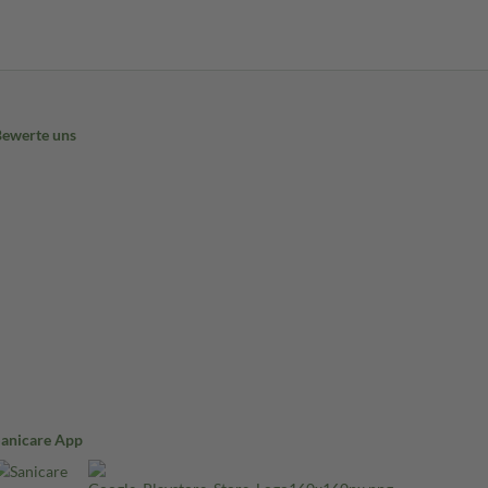
Bewerte uns
Sanicare App