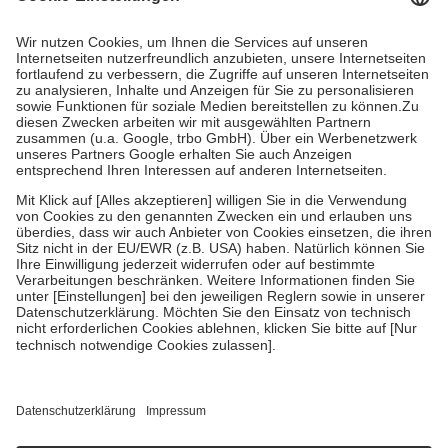
Kosten dafür, der Versicherte trägt einen Teil davon als Zuzahlung
mit.
Grundsätzlich leisten Mitglieder Zuzahlungen in Höhe von zehn
Prozent des Abgabepreises,
mindestens
jedoch
fünf Euro
und
höchstens zehn Euro.
Es sind jedoch nie mehr als die tatsächlichen
Kosten der Leistung zu entrichten.
Diese Regeln gelten grundsätzlich auch für Online-Apotheken.
Bei Heilmitteln und häuslicher Krankenpflege beträgt die
Zuzahlung zehn Prozent der Kosten sowie zehn Euro je
Verordnung.
Um das Engagement der Versicherten für ihre eigene Gesundheit zu
stärken und die besondere Stellung der Familie zu unterstützen,
fallen
keine Zuzahlungen
an bei:
• Kindern und Jugendlichen bis zum vollendeten 18. Lebensjahr
mit Ausnahme der Fahrkosten
• Untersuchungen zur Vorsorge und Früherkennung, die von der
GKV getragen werden
• empfohlenen Schutzimpfungen
• Harn- und Blutteststreifen
Wir nutzen Trusted Shops als unabhängigen Dienstleister für die
Einholung von Bewertungen. Trusted Shops hat Maßnahmen