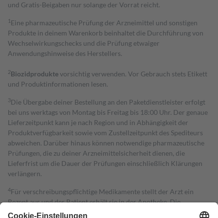
und Gratis-Beigaben nur solange der Vorrat reicht.
1
Eine pharmazeutische Prüfung der Arzneimittel und sonstigen
Produkte in deinem Warenkorb beinhaltet die Durchführung von
Wechselwirkungschecks und die Prüfung etwaiger
Anwendungshinweise des Herstellers.
2
Biozidprodukte
vorsichtig verwenden. Vor Gebrauch stets Etikett
und Produktinformationen lesen.
3
Die Übergabe deiner Bestellung an den Paketdienstleister erfolgt
bei uns werktags von Montag bis Freitag bis 18:00 Uhr. Der genaue
Lieferzeitpunkt kann je nach Region und in Abhängigkeit der
Produktverfügbarkeit sowie vom Zustellzeitpunkt des Spediteurs
abweichen. Darüber hinaus können notwendige pharmazeutische
Prüfungen, die zu deiner Arzneimittelsicherheit dienen, die
Lieferfrist um die Dauer der Prüfungen einschließlich Klärungen
verlängern.
4
Für verschreibungspflichtige Medikamente stellt der Arzt ein
Rezept aus und der Patient erhält sie in der Apotheke. Die
gesetzliche Krankenversicherung übernimmt in der Regel die