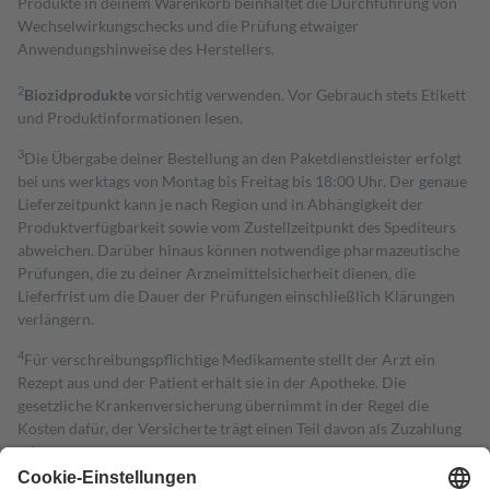
Produkte in deinem Warenkorb beinhaltet die Durchführung von
Wechselwirkungschecks und die Prüfung etwaiger
Anwendungshinweise des Herstellers.
2
Biozidprodukte
vorsichtig verwenden. Vor Gebrauch stets Etikett
und Produktinformationen lesen.
3
Die Übergabe deiner Bestellung an den Paketdienstleister erfolgt
bei uns werktags von Montag bis Freitag bis 18:00 Uhr. Der genaue
Lieferzeitpunkt kann je nach Region und in Abhängigkeit der
Produktverfügbarkeit sowie vom Zustellzeitpunkt des Spediteurs
abweichen. Darüber hinaus können notwendige pharmazeutische
Prüfungen, die zu deiner Arzneimittelsicherheit dienen, die
Lieferfrist um die Dauer der Prüfungen einschließlich Klärungen
verlängern.
4
Für verschreibungspflichtige Medikamente stellt der Arzt ein
Rezept aus und der Patient erhält sie in der Apotheke. Die
gesetzliche Krankenversicherung übernimmt in der Regel die
Kosten dafür, der Versicherte trägt einen Teil davon als Zuzahlung
mit.
Grundsätzlich leisten Mitglieder Zuzahlungen in Höhe von zehn