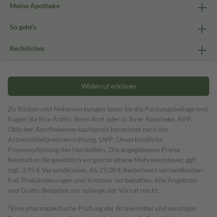
Meine Apotheke
So geht's
Rechtliches
Widerruf erklären
Zu Risiken und Nebenwirkungen lesen Sie die Packungsbeilage und
fragen Sie Ihre Ärztin, Ihren Arzt oder in Ihrer Apotheke. AVP:
Üblicher Apothekenverkaufspreis berechnet nach der
Arzneimittelpreisverordnung. UVP: Unverbindliche
Preisempfehlung des Herstellers. Die angegebenen Preise
beinhalten die gesetzlich vorgeschriebene Mehrwertsteuer, ggf.
zzgl. 3,95 € Versandkosten. Ab 29,00 € Bestell­wert versand­kosten­
frei. Preisänderungen und Irrtümer vorbehalten. Alle Angebote
und Gratis-Beigaben nur solange der Vorrat reicht.
1
Eine pharmazeutische Prüfung der Arzneimittel und sonstigen