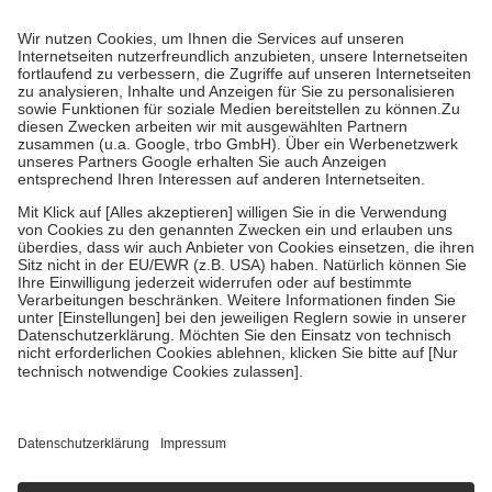
Prozent des Abgabepreises,
mindestens
jedoch
fünf Euro
und
höchstens zehn Euro.
Es sind jedoch nie mehr als die tatsächlichen
Kosten der Leistung zu entrichten.
Diese Regeln gelten grundsätzlich auch für Online-Apotheken.
Bei Heilmitteln und häuslicher Krankenpflege beträgt die
Zuzahlung zehn Prozent der Kosten sowie zehn Euro je
Verordnung.
Um das Engagement der Versicherten für ihre eigene Gesundheit zu
stärken und die besondere Stellung der Familie zu unterstützen,
fallen
keine Zuzahlungen
an bei:
• Kindern und Jugendlichen bis zum vollendeten 18. Lebensjahr
mit Ausnahme der Fahrkosten
• Untersuchungen zur Vorsorge und Früherkennung, die von der
GKV getragen werden
• empfohlenen Schutzimpfungen
• Harn- und Blutteststreifen
Wir nutzen Trusted Shops als unabhängigen Dienstleister für die
Einholung von Bewertungen. Trusted Shops hat Maßnahmen
getroffen, um sicherzustellen, dass es sich um echte Bewertungen
handelt. Mehr Informationen findest du hier:
https://help.etrusted.com/hc/de/articles/4419944605341