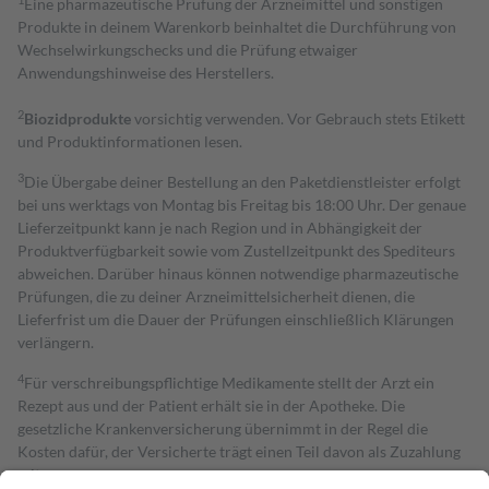
Eine pharmazeutische Prüfung der Arzneimittel und sonstigen
Produkte in deinem Warenkorb beinhaltet die Durchführung von
Wechselwirkungschecks und die Prüfung etwaiger
Anwendungshinweise des Herstellers.
2
Biozidprodukte
vorsichtig verwenden. Vor Gebrauch stets Etikett
und Produktinformationen lesen.
3
Die Übergabe deiner Bestellung an den Paketdienstleister erfolgt
bei uns werktags von Montag bis Freitag bis 18:00 Uhr. Der genaue
Lieferzeitpunkt kann je nach Region und in Abhängigkeit der
Produktverfügbarkeit sowie vom Zustellzeitpunkt des Spediteurs
abweichen. Darüber hinaus können notwendige pharmazeutische
Prüfungen, die zu deiner Arzneimittelsicherheit dienen, die
Lieferfrist um die Dauer der Prüfungen einschließlich Klärungen
verlängern.
4
Für verschreibungspflichtige Medikamente stellt der Arzt ein
Rezept aus und der Patient erhält sie in der Apotheke. Die
gesetzliche Krankenversicherung übernimmt in der Regel die
Kosten dafür, der Versicherte trägt einen Teil davon als Zuzahlung
mit.