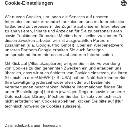
Grundsätzlich leisten Mitglieder Zuzahlungen in Höhe von zehn
Prozent des Abgabepreises,
mindestens
jedoch
fünf Euro
und
höchstens zehn Euro.
Es sind jedoch nie mehr als die tatsächlichen
Kosten der Leistung zu entrichten.
Diese Regeln gelten grundsätzlich auch für Online-Apotheken.
Bei Heilmitteln und häuslicher Krankenpflege beträgt die
Zuzahlung zehn Prozent der Kosten sowie zehn Euro je
Verordnung.
Um das Engagement der Versicherten für ihre eigene Gesundheit zu
stärken und die besondere Stellung der Familie zu unterstützen,
fallen
keine Zuzahlungen
an bei:
• Kindern und Jugendlichen bis zum vollendeten 18. Lebensjahr
mit Ausnahme der Fahrkosten
• Untersuchungen zur Vorsorge und Früherkennung, die von der
GKV getragen werden
• empfohlenen Schutzimpfungen
• Harn- und Blutteststreifen
Wir nutzen Trusted Shops als unabhängigen Dienstleister für die
Einholung von Bewertungen. Trusted Shops hat Maßnahmen
getroffen, um sicherzustellen, dass es sich um echte Bewertungen
handelt. Mehr Informationen findest du hier: