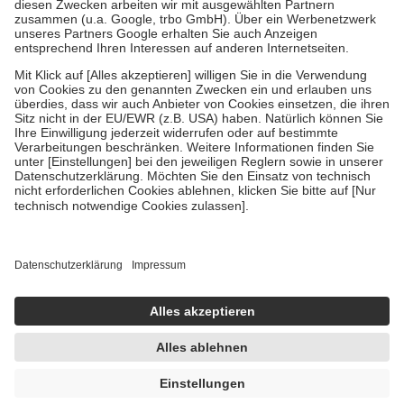
Zuzahlung zehn Prozent der Kosten sowie zehn Euro je
Verordnung.
Um das Engagement der Versicherten für ihre eigene Gesundheit zu
stärken und die besondere Stellung der Familie zu unterstützen,
fallen
keine Zuzahlungen
an bei:
• Kindern und Jugendlichen bis zum vollendeten 18. Lebensjahr
mit Ausnahme der Fahrkosten
• Untersuchungen zur Vorsorge und Früherkennung, die von der
GKV getragen werden
• empfohlenen Schutzimpfungen
• Harn- und Blutteststreifen
Wir nutzen Trusted Shops als unabhängigen Dienstleister für die
Einholung von Bewertungen. Trusted Shops hat Maßnahmen
getroffen, um sicherzustellen, dass es sich um echte Bewertungen
handelt. Mehr Informationen findest du hier:
https://help.etrusted.com/hc/de/articles/4419944605341
Einige Bilder und Inhalte wurden unter Zuhilfenahme künstlicher
Intelligenz erstellt.