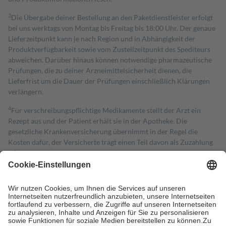
3
Die Übergabe deiner Bestellung an den Paketdienstleister erfolgt
bei uns werktags von Montag bis Freitag bis 18:00 Uhr. Der genaue
Lieferzeitpunkt kann je nach Region und in Abhängigkeit der
Produktverfügbarkeit sowie vom Zustellzeitpunkt des Spediteurs
abweichen. Darüber hinaus können notwendige pharmazeutische
Prüfungen, die zu deiner Arzneimittelsicherheit dienen, die
Lieferfrist um die Dauer der Prüfungen einschließlich Klärungen
verlängern.
4
Für verschreibungspflichtige Medikamente stellt der Arzt ein
Rezept aus und der Patient erhält sie in der Apotheke. Die
gesetzliche Krankenversicherung übernimmt in der Regel die
Kosten dafür, der Versicherte trägt einen Teil davon als Zuzahlung
mit.
Grundsätzlich leisten Mitglieder Zuzahlungen in Höhe von zehn
Prozent des Abgabepreises,
mindestens
jedoch
fünf Euro
und
höchstens zehn Euro.
Es sind jedoch nie mehr als die tatsächlichen
Kosten der Leistung zu entrichten.
Diese Regeln gelten grundsätzlich auch für Online-Apotheken.
Bei Heilmitteln und häuslicher Krankenpflege beträgt die