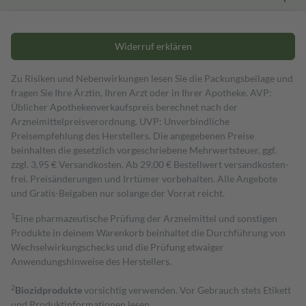
Widerruf erklären
Zu Risiken und Nebenwirkungen lesen Sie die Packungsbeilage und
fragen Sie Ihre Ärztin, Ihren Arzt oder in Ihrer Apotheke. AVP:
Üblicher Apothekenverkaufspreis berechnet nach der
Arzneimittelpreisverordnung. UVP: Unverbindliche
Preisempfehlung des Herstellers. Die angegebenen Preise
beinhalten die gesetzlich vorgeschriebene Mehrwertsteuer, ggf.
zzgl. 3,95 € Versandkosten. Ab 29,00 € Bestell­wert versand­kosten­
frei. Preisänderungen und Irrtümer vorbehalten. Alle Angebote
und Gratis-Beigaben nur solange der Vorrat reicht.
1
Eine pharmazeutische Prüfung der Arzneimittel und sonstigen
Produkte in deinem Warenkorb beinhaltet die Durchführung von
Wechselwirkungschecks und die Prüfung etwaiger
Anwendungshinweise des Herstellers.
2
Biozidprodukte
vorsichtig verwenden. Vor Gebrauch stets Etikett
und Produktinformationen lesen.