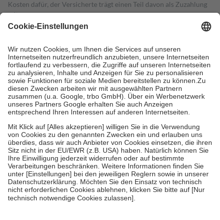
Kosten dafür, der Versicherte trägt einen Teil davon als Zuzahlung
mit.
Grundsätzlich leisten Mitglieder Zuzahlungen in Höhe von zehn
Prozent des Abgabepreises,
mindestens
jedoch
fünf Euro
und
höchstens zehn Euro.
Es sind jedoch nie mehr als die tatsächlichen
Kosten der Leistung zu entrichten.
Diese Regeln gelten grundsätzlich auch für Online-Apotheken.
Bei Heilmitteln und häuslicher Krankenpflege beträgt die
Zuzahlung zehn Prozent der Kosten sowie zehn Euro je
Verordnung.
Um das Engagement der Versicherten für ihre eigene Gesundheit zu
stärken und die besondere Stellung der Familie zu unterstützen,
fallen
keine Zuzahlungen
an bei:
• Kindern und Jugendlichen bis zum vollendeten 18. Lebensjahr
mit Ausnahme der Fahrkosten
• Untersuchungen zur Vorsorge und Früherkennung, die von der
GKV getragen werden
• empfohlenen Schutzimpfungen
• Harn- und Blutteststreifen
Wir nutzen Trusted Shops als unabhängigen Dienstleister für die
Einholung von Bewertungen. Trusted Shops hat Maßnahmen