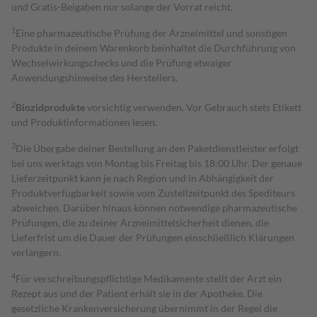
und Gratis-Beigaben nur solange der Vorrat reicht.
1
Eine pharmazeutische Prüfung der Arzneimittel und sonstigen
Produkte in deinem Warenkorb beinhaltet die Durchführung von
Wechselwirkungschecks und die Prüfung etwaiger
Anwendungshinweise des Herstellers.
2
Biozidprodukte
vorsichtig verwenden. Vor Gebrauch stets Etikett
und Produktinformationen lesen.
3
Die Übergabe deiner Bestellung an den Paketdienstleister erfolgt
bei uns werktags von Montag bis Freitag bis 18:00 Uhr. Der genaue
Lieferzeitpunkt kann je nach Region und in Abhängigkeit der
Produktverfügbarkeit sowie vom Zustellzeitpunkt des Spediteurs
abweichen. Darüber hinaus können notwendige pharmazeutische
Prüfungen, die zu deiner Arzneimittelsicherheit dienen, die
Lieferfrist um die Dauer der Prüfungen einschließlich Klärungen
verlängern.
4
Für verschreibungspflichtige Medikamente stellt der Arzt ein
Rezept aus und der Patient erhält sie in der Apotheke. Die
gesetzliche Krankenversicherung übernimmt in der Regel die