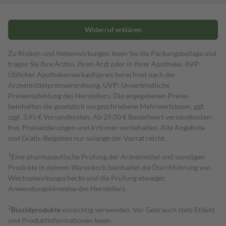
Widerruf erklären
Zu Risiken und Nebenwirkungen lesen Sie die Packungsbeilage und
fragen Sie Ihre Ärztin, Ihren Arzt oder in Ihrer Apotheke. AVP:
Üblicher Apothekenverkaufspreis berechnet nach der
Arzneimittelpreisverordnung. UVP: Unverbindliche
Preisempfehlung des Herstellers. Die angegebenen Preise
beinhalten die gesetzlich vorgeschriebene Mehrwertsteuer, ggf.
zzgl. 3,95 € Versandkosten. Ab 29,00 € Bestell­wert versand­kosten­
frei. Preisänderungen und Irrtümer vorbehalten. Alle Angebote
und Gratis-Beigaben nur solange der Vorrat reicht.
1
Eine pharmazeutische Prüfung der Arzneimittel und sonstigen
Produkte in deinem Warenkorb beinhaltet die Durchführung von
Wechselwirkungschecks und die Prüfung etwaiger
Anwendungshinweise des Herstellers.
2
Biozidprodukte
vorsichtig verwenden. Vor Gebrauch stets Etikett
und Produktinformationen lesen.