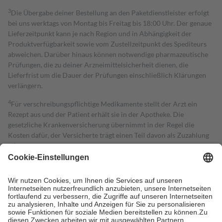
3
Die Übergabe deiner Bestellung an den Paketdienstleister erfolgt
bei uns werktags von Montag bis Freitag bis 18:00 Uhr. Der genaue
Lieferzeitpunkt kann je nach Region und in Abhängigkeit der
Produktverfügbarkeit sowie vom Zustellzeitpunkt des Spediteurs
abweichen. Darüber hinaus können notwendige pharmazeutische
Prüfungen, die zu deiner Arzneimittelsicherheit dienen, die
Lieferfrist um die Dauer der Prüfungen einschließlich Klärungen
verlängern.
4
Für verschreibungspflichtige Medikamente stellt der Arzt ein
Rezept aus und der Patient erhält sie in der Apotheke. Die
gesetzliche Krankenversicherung übernimmt in der Regel die
Kosten dafür, der Versicherte trägt einen Teil davon als Zuzahlung
mit.
Grundsätzlich leisten Mitglieder Zuzahlungen in Höhe von zehn
Prozent des Abgabepreises,
mindestens
jedoch
fünf Euro
und
höchstens zehn Euro.
Es sind jedoch nie mehr als die tatsächlichen
Kosten der Leistung zu entrichten.
Diese Regeln gelten grundsätzlich auch für Online-Apotheken.
Bei Heilmitteln und häuslicher Krankenpflege beträgt die
Zuzahlung zehn Prozent der Kosten sowie zehn Euro je