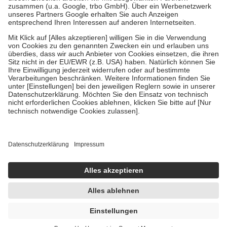
Verordnung.
Um das Engagement der Versicherten für ihre eigene Gesundheit zu
stärken und die besondere Stellung der Familie zu unterstützen,
fallen
keine Zuzahlungen
an bei:
• Kindern und Jugendlichen bis zum vollendeten 18. Lebensjahr
mit Ausnahme der Fahrkosten
• Untersuchungen zur Vorsorge und Früherkennung, die von der
GKV getragen werden
• empfohlenen Schutzimpfungen
• Harn- und Blutteststreifen
Wir nutzen Trusted Shops als unabhängigen Dienstleister für die
Einholung von Bewertungen. Trusted Shops hat Maßnahmen
getroffen, um sicherzustellen, dass es sich um echte Bewertungen
handelt. Mehr Informationen findest du hier:
https://help.etrusted.com/hc/de/articles/4419944605341
Einige Bilder und Inhalte wurden unter Zuhilfenahme künstlicher
Intelligenz erstellt.