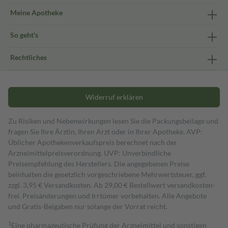
Meine Apotheke
So geht's
Rechtliches
Widerruf erklären
Zu Risiken und Nebenwirkungen lesen Sie die Packungsbeilage und
fragen Sie Ihre Ärztin, Ihren Arzt oder in Ihrer Apotheke. AVP:
Üblicher Apothekenverkaufspreis berechnet nach der
Arzneimittelpreisverordnung. UVP: Unverbindliche
Preisempfehlung des Herstellers. Die angegebenen Preise
beinhalten die gesetzlich vorgeschriebene Mehrwertsteuer, ggf.
zzgl. 3,95 € Versandkosten. Ab 29,00 € Bestell­wert versand­kosten­
frei. Preisänderungen und Irrtümer vorbehalten. Alle Angebote
und Gratis-Beigaben nur solange der Vorrat reicht.
1
Eine pharmazeutische Prüfung der Arzneimittel und sonstigen