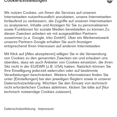
Prozent des Abgabepreises,
mindestens
jedoch
fünf Euro
und
höchstens zehn Euro.
Es sind jedoch nie mehr als die tatsächlichen
Kosten der Leistung zu entrichten.
Diese Regeln gelten grundsätzlich auch für Online-Apotheken.
Bei Heilmitteln und häuslicher Krankenpflege beträgt die
Zuzahlung zehn Prozent der Kosten sowie zehn Euro je
Verordnung.
Um das Engagement der Versicherten für ihre eigene Gesundheit zu
stärken und die besondere Stellung der Familie zu unterstützen,
fallen
keine Zuzahlungen
an bei:
• Kindern und Jugendlichen bis zum vollendeten 18. Lebensjahr
mit Ausnahme der Fahrkosten
• Untersuchungen zur Vorsorge und Früherkennung, die von der
GKV getragen werden
• empfohlenen Schutzimpfungen
• Harn- und Blutteststreifen
Wir nutzen Trusted Shops als unabhängigen Dienstleister für die
Einholung von Bewertungen. Trusted Shops hat Maßnahmen
getroffen, um sicherzustellen, dass es sich um echte Bewertungen
handelt. Mehr Informationen findest du hier: