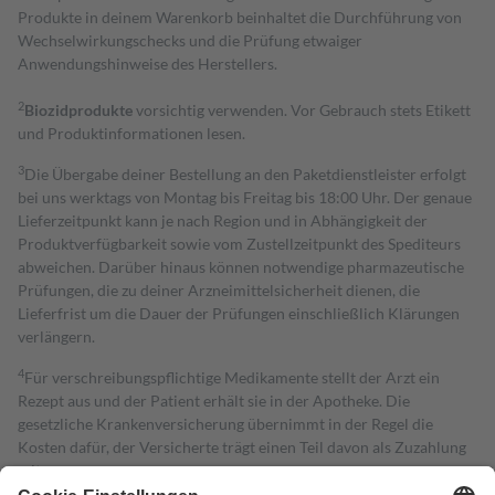
Produkte in deinem Warenkorb beinhaltet die Durchführung von
Wechselwirkungschecks und die Prüfung etwaiger
Anwendungshinweise des Herstellers.
2
Biozidprodukte
vorsichtig verwenden. Vor Gebrauch stets Etikett
und Produktinformationen lesen.
3
Die Übergabe deiner Bestellung an den Paketdienstleister erfolgt
bei uns werktags von Montag bis Freitag bis 18:00 Uhr. Der genaue
Lieferzeitpunkt kann je nach Region und in Abhängigkeit der
Produktverfügbarkeit sowie vom Zustellzeitpunkt des Spediteurs
abweichen. Darüber hinaus können notwendige pharmazeutische
Prüfungen, die zu deiner Arzneimittelsicherheit dienen, die
Lieferfrist um die Dauer der Prüfungen einschließlich Klärungen
verlängern.
4
Für verschreibungspflichtige Medikamente stellt der Arzt ein
Rezept aus und der Patient erhält sie in der Apotheke. Die
gesetzliche Krankenversicherung übernimmt in der Regel die
Kosten dafür, der Versicherte trägt einen Teil davon als Zuzahlung
mit.
Grundsätzlich leisten Mitglieder Zuzahlungen in Höhe von zehn