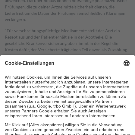
abweichen. Darüber hinaus können notwendige pharmazeutische
Prüfungen, die zu deiner Arzneimittelsicherheit dienen, die
Lieferfrist um die Dauer der Prüfungen einschließlich Klärungen
verlängern.
4
Für verschreibungspflichtige Medikamente stellt der Arzt ein
Rezept aus und der Patient erhält sie in der Apotheke. Die
gesetzliche Krankenversicherung übernimmt in der Regel die
Kosten dafür, der Versicherte trägt einen Teil davon als Zuzahlung
mit.
Grundsätzlich leisten Mitglieder Zuzahlungen in Höhe von zehn
Prozent des Abgabepreises,
mindestens
jedoch
fünf Euro
und
höchstens zehn Euro.
Es sind jedoch nie mehr als die tatsächlichen
Kosten der Leistung zu entrichten.
Diese Regeln gelten grundsätzlich auch für Online-Apotheken.
Bei Heilmitteln und häuslicher Krankenpflege beträgt die
Zuzahlung zehn Prozent der Kosten sowie zehn Euro je
Verordnung.
Um das Engagement der Versicherten für ihre eigene Gesundheit zu
stärken und die besondere Stellung der Familie zu unterstützen,
fallen
keine Zuzahlungen
an bei:
• Kindern und Jugendlichen bis zum vollendeten 18. Lebensjahr