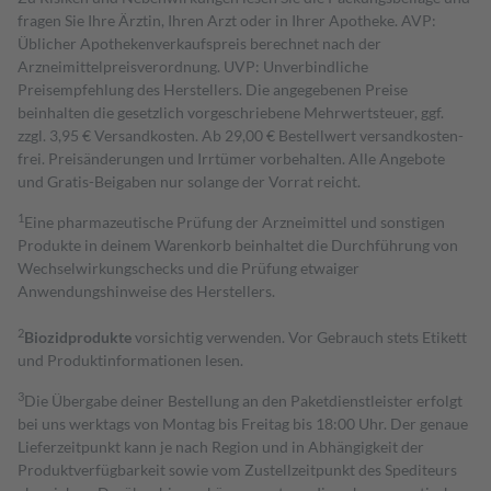
fragen Sie Ihre Ärztin, Ihren Arzt oder in Ihrer Apotheke. AVP:
Üblicher Apothekenverkaufspreis berechnet nach der
Arzneimittelpreisverordnung. UVP: Unverbindliche
Preisempfehlung des Herstellers. Die angegebenen Preise
beinhalten die gesetzlich vorgeschriebene Mehrwertsteuer, ggf.
zzgl. 3,95 € Versandkosten. Ab 29,00 € Bestell­wert versand­kosten­
frei. Preisänderungen und Irrtümer vorbehalten. Alle Angebote
und Gratis-Beigaben nur solange der Vorrat reicht.
1
Eine pharmazeutische Prüfung der Arzneimittel und sonstigen
Produkte in deinem Warenkorb beinhaltet die Durchführung von
Wechselwirkungschecks und die Prüfung etwaiger
Anwendungshinweise des Herstellers.
2
Biozidprodukte
vorsichtig verwenden. Vor Gebrauch stets Etikett
und Produktinformationen lesen.
3
Die Übergabe deiner Bestellung an den Paketdienstleister erfolgt
bei uns werktags von Montag bis Freitag bis 18:00 Uhr. Der genaue
Lieferzeitpunkt kann je nach Region und in Abhängigkeit der
Produktverfügbarkeit sowie vom Zustellzeitpunkt des Spediteurs