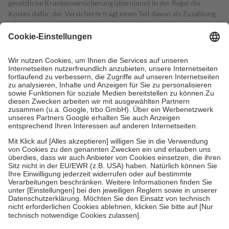
gesetzliche Krankenversicherung übernimmt in der Regel die
Kosten dafür, der Versicherte trägt einen Teil davon als Zuzahlung
mit.
Grundsätzlich leisten Mitglieder Zuzahlungen in Höhe von zehn
Prozent des Abgabepreises,
mindestens
jedoch
fünf Euro
und
höchstens zehn Euro.
Es sind jedoch nie mehr als die tatsächlichen
Kosten der Leistung zu entrichten.
Diese Regeln gelten grundsätzlich auch für Online-Apotheken.
Bei Heilmitteln und häuslicher Krankenpflege beträgt die
Zuzahlung zehn Prozent der Kosten sowie zehn Euro je
Verordnung.
Um das Engagement der Versicherten für ihre eigene Gesundheit zu
stärken und die besondere Stellung der Familie zu unterstützen,
fallen
keine Zuzahlungen
an bei:
• Kindern und Jugendlichen bis zum vollendeten 18. Lebensjahr
mit Ausnahme der Fahrkosten
• Untersuchungen zur Vorsorge und Früherkennung, die von der
GKV getragen werden
• empfohlenen Schutzimpfungen
• Harn- und Blutteststreifen
Wir nutzen Trusted Shops als unabhängigen Dienstleister für die