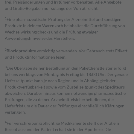
frei. Preisänderungen und Irrtümer vorbehalten. Alle Angebote
und Gratis-Beigaben nur solange der Vorrat reicht.
1
Eine pharmazeutische Prüfung der Arzneimittel und sonstigen
Produkte in deinem Warenkorb beinhaltet die Durchführung von
Wechselwirkungschecks und die Prüfung etwaiger
Anwendungshinweise des Herstellers.
2
Biozidprodukte
vorsichtig verwenden. Vor Gebrauch stets Etikett
und Produktinformationen lesen.
3
Die Übergabe deiner Bestellung an den Paketdienstleister erfolgt
bei uns werktags von Montag bis Freitag bis 18:00 Uhr. Der genaue
Lieferzeitpunkt kann je nach Region und in Abhängigkeit der
Produktverfügbarkeit sowie vom Zustellzeitpunkt des Spediteurs
abweichen. Darüber hinaus können notwendige pharmazeutische
Prüfungen, die zu deiner Arzneimittelsicherheit dienen, die
Lieferfrist um die Dauer der Prüfungen einschließlich Klärungen
verlängern.
4
Für verschreibungspflichtige Medikamente stellt der Arzt ein
Rezept aus und der Patient erhält sie in der Apotheke. Die