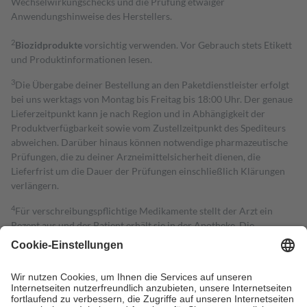
Wechselwirkungschecks und die Prüfung etwaiger
Anwendungshinweise des Herstellers.
2
Biozidprodukte
vorsichtig verwenden. Vor Gebrauch stets Etikett
und Produktinformationen lesen.
3
Die Übergabe deiner Bestellung an den Paketdienstleister erfolgt
bei uns werktags von Montag bis Freitag bis 18:00 Uhr. Der genaue
Lieferzeitpunkt kann je nach Region und in Abhängigkeit der
Produktverfügbarkeit sowie vom Zustellzeitpunkt des Spediteurs
abweichen. Darüber hinaus können notwendige pharmazeutische
Prüfungen, die zu deiner Arzneimittelsicherheit dienen, die
Lieferfrist um die Dauer der Prüfungen einschließlich Klärungen
verlängern.
4
Für verschreibungspflichtige Medikamente stellt der Arzt ein
Rezept aus und der Patient erhält sie in der Apotheke. Die
gesetzliche Krankenversicherung übernimmt in der Regel die
Kosten dafür, der Versicherte trägt einen Teil davon als Zuzahlung
mit.
Grundsätzlich leisten Mitglieder Zuzahlungen in Höhe von zehn
Prozent des Abgabepreises,
mindestens
jedoch
fünf Euro
und