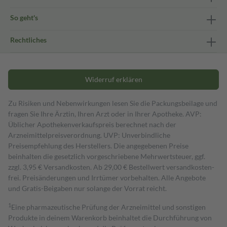
So geht's
Rechtliches
Widerruf erklären
Zu Risiken und Nebenwirkungen lesen Sie die Packungsbeilage und
fragen Sie Ihre Ärztin, Ihren Arzt oder in Ihrer Apotheke. AVP:
Üblicher Apothekenverkaufspreis berechnet nach der
Arzneimittelpreisverordnung. UVP: Unverbindliche
Preisempfehlung des Herstellers. Die angegebenen Preise
beinhalten die gesetzlich vorgeschriebene Mehrwertsteuer, ggf.
zzgl. 3,95 € Versandkosten. Ab 29,00 € Bestell­wert versand­kosten­
frei. Preisänderungen und Irrtümer vorbehalten. Alle Angebote
und Gratis-Beigaben nur solange der Vorrat reicht.
1
Eine pharmazeutische Prüfung der Arzneimittel und sonstigen
Produkte in deinem Warenkorb beinhaltet die Durchführung von