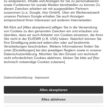
höchstens zehn Euro.
Es sind jedoch nie mehr als die tatsächlichen
Kosten der Leistung zu entrichten.
Diese Regeln gelten grundsätzlich auch für Online-Apotheken.
Bei Heilmitteln und häuslicher Krankenpflege beträgt die
Zuzahlung zehn Prozent der Kosten sowie zehn Euro je
Verordnung.
Um das Engagement der Versicherten für ihre eigene Gesundheit zu
stärken und die besondere Stellung der Familie zu unterstützen,
fallen
keine Zuzahlungen
an bei:
• Kindern und Jugendlichen bis zum vollendeten 18. Lebensjahr
mit Ausnahme der Fahrkosten
• Untersuchungen zur Vorsorge und Früherkennung, die von der
GKV getragen werden
• empfohlenen Schutzimpfungen
• Harn- und Blutteststreifen
Wir nutzen Trusted Shops als unabhängigen Dienstleister für die
Einholung von Bewertungen. Trusted Shops hat Maßnahmen
getroffen, um sicherzustellen, dass es sich um echte Bewertungen
handelt. Mehr Informationen findest du hier:
https://help.etrusted.com/hc/de/articles/4419944605341