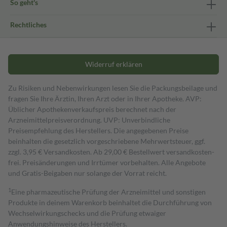
So geht's
Rechtliches
Widerruf erklären
Zu Risiken und Nebenwirkungen lesen Sie die Packungsbeilage und
fragen Sie Ihre Ärztin, Ihren Arzt oder in Ihrer Apotheke. AVP:
Üblicher Apothekenverkaufspreis berechnet nach der
Arzneimittelpreisverordnung. UVP: Unverbindliche
Preisempfehlung des Herstellers. Die angegebenen Preise
beinhalten die gesetzlich vorgeschriebene Mehrwertsteuer, ggf.
zzgl. 3,95 € Versandkosten. Ab 29,00 € Bestell­wert versand­kosten­
frei. Preisänderungen und Irrtümer vorbehalten. Alle Angebote
und Gratis-Beigaben nur solange der Vorrat reicht.
1
Eine pharmazeutische Prüfung der Arzneimittel und sonstigen
Produkte in deinem Warenkorb beinhaltet die Durchführung von
Wechselwirkungschecks und die Prüfung etwaiger
Anwendungshinweise des Herstellers.