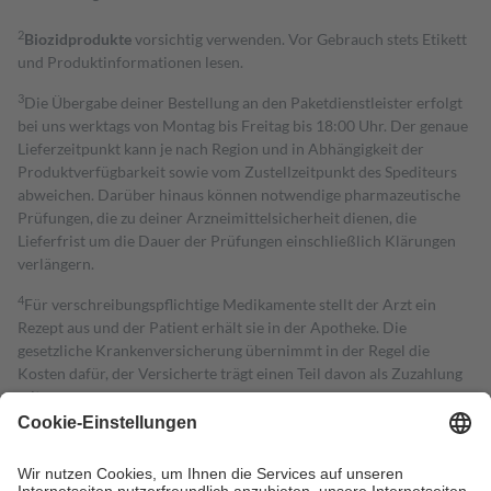
2
Biozidprodukte
vorsichtig verwenden. Vor Gebrauch stets Etikett
und Produktinformationen lesen.
3
Die Übergabe deiner Bestellung an den Paketdienstleister erfolgt
bei uns werktags von Montag bis Freitag bis 18:00 Uhr. Der genaue
Lieferzeitpunkt kann je nach Region und in Abhängigkeit der
Produktverfügbarkeit sowie vom Zustellzeitpunkt des Spediteurs
abweichen. Darüber hinaus können notwendige pharmazeutische
Prüfungen, die zu deiner Arzneimittelsicherheit dienen, die
Lieferfrist um die Dauer der Prüfungen einschließlich Klärungen
verlängern.
4
Für verschreibungspflichtige Medikamente stellt der Arzt ein
Rezept aus und der Patient erhält sie in der Apotheke. Die
gesetzliche Krankenversicherung übernimmt in der Regel die
Kosten dafür, der Versicherte trägt einen Teil davon als Zuzahlung
mit.
Grundsätzlich leisten Mitglieder Zuzahlungen in Höhe von zehn
Prozent des Abgabepreises,
mindestens
jedoch
fünf Euro
und
höchstens zehn Euro.
Es sind jedoch nie mehr als die tatsächlichen
Kosten der Leistung zu entrichten.