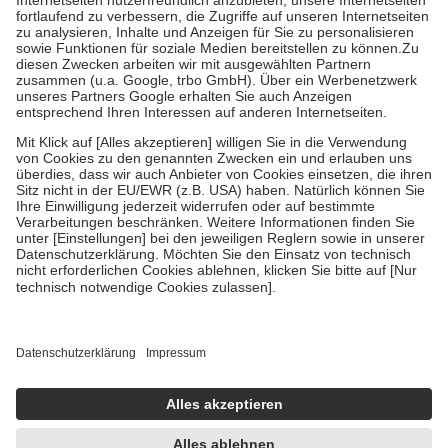
Diese Regeln gelten grundsätzlich auch für Online-Apotheken.
Bei Heilmitteln und häuslicher Krankenpflege beträgt die
Zuzahlung zehn Prozent der Kosten sowie zehn Euro je
Verordnung.
Um das Engagement der Versicherten für ihre eigene Gesundheit zu
stärken und die besondere Stellung der Familie zu unterstützen,
fallen
keine Zuzahlungen
an bei:
• Kindern und Jugendlichen bis zum vollendeten 18. Lebensjahr
mit Ausnahme der Fahrkosten
• Untersuchungen zur Vorsorge und Früherkennung, die von der
GKV getragen werden
• empfohlenen Schutzimpfungen
• Harn- und Blutteststreifen
Wir nutzen Trusted Shops als unabhängigen Dienstleister für die
Einholung von Bewertungen. Trusted Shops hat Maßnahmen
getroffen, um sicherzustellen, dass es sich um echte Bewertungen
handelt. Mehr Informationen findest du hier:
https://help.etrusted.com/hc/de/articles/4419944605341
Einige Bilder und Inhalte wurden unter Zuhilfenahme künstlicher