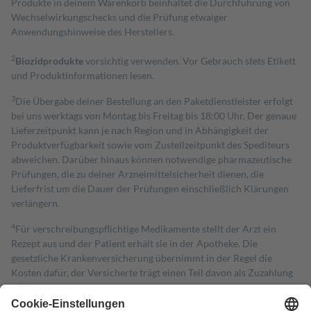
Produkte in deinem Warenkorb beinhaltet die Durchführung von
Wechselwirkungschecks und die Prüfung etwaiger
Anwendungshinweise des Herstellers.
2
Biozidprodukte
vorsichtig verwenden. Vor Gebrauch stets Etikett
und Produktinformationen lesen.
3
Die Übergabe deiner Bestellung an den Paketdienstleister erfolgt
bei uns werktags von Montag bis Freitag bis 18:00 Uhr. Der genaue
Lieferzeitpunkt kann je nach Region und in Abhängigkeit der
Produktverfügbarkeit sowie vom Zustellzeitpunkt des Spediteurs
abweichen. Darüber hinaus können notwendige pharmazeutische
Prüfungen, die zu deiner Arzneimittelsicherheit dienen, die
Lieferfrist um die Dauer der Prüfungen einschließlich Klärungen
verlängern.
4
Für verschreibungspflichtige Medikamente stellt der Arzt ein
Rezept aus und der Patient erhält sie in der Apotheke. Die
gesetzliche Krankenversicherung übernimmt in der Regel die
Kosten dafür, der Versicherte trägt einen Teil davon als Zuzahlung
mit.
Grundsätzlich leisten Mitglieder Zuzahlungen in Höhe von zehn