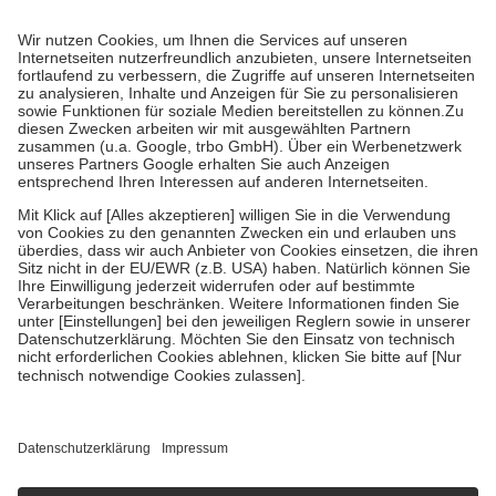
Prozent des Abgabepreises,
mindestens
jedoch
fünf Euro
und
höchstens zehn Euro.
Es sind jedoch nie mehr als die tatsächlichen
Kosten der Leistung zu entrichten.
Diese Regeln gelten grundsätzlich auch für Online-Apotheken.
Bei Heilmitteln und häuslicher Krankenpflege beträgt die
Zuzahlung zehn Prozent der Kosten sowie zehn Euro je
Verordnung.
Um das Engagement der Versicherten für ihre eigene Gesundheit zu
stärken und die besondere Stellung der Familie zu unterstützen,
fallen
keine Zuzahlungen
an bei:
• Kindern und Jugendlichen bis zum vollendeten 18. Lebensjahr
mit Ausnahme der Fahrkosten
• Untersuchungen zur Vorsorge und Früherkennung, die von der
GKV getragen werden
• empfohlenen Schutzimpfungen
• Harn- und Blutteststreifen
Wir nutzen Trusted Shops als unabhängigen Dienstleister für die
Einholung von Bewertungen. Trusted Shops hat Maßnahmen
getroffen, um sicherzustellen, dass es sich um echte Bewertungen
handelt. Mehr Informationen findest du hier:
https://help.etrusted.com/hc/de/articles/4419944605341