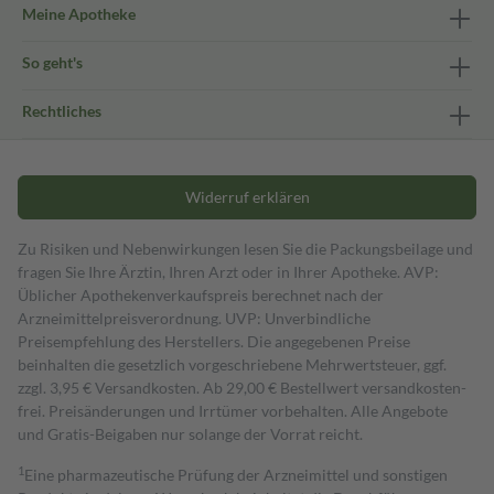
Meine Apotheke
So geht's
Rechtliches
Widerruf erklären
Zu Risiken und Nebenwirkungen lesen Sie die Packungsbeilage und
fragen Sie Ihre Ärztin, Ihren Arzt oder in Ihrer Apotheke. AVP:
Üblicher Apothekenverkaufspreis berechnet nach der
Arzneimittelpreisverordnung. UVP: Unverbindliche
Preisempfehlung des Herstellers. Die angegebenen Preise
beinhalten die gesetzlich vorgeschriebene Mehrwertsteuer, ggf.
zzgl. 3,95 € Versandkosten. Ab 29,00 € Bestell­wert versand­kosten­
frei. Preisänderungen und Irrtümer vorbehalten. Alle Angebote
und Gratis-Beigaben nur solange der Vorrat reicht.
1
Eine pharmazeutische Prüfung der Arzneimittel und sonstigen