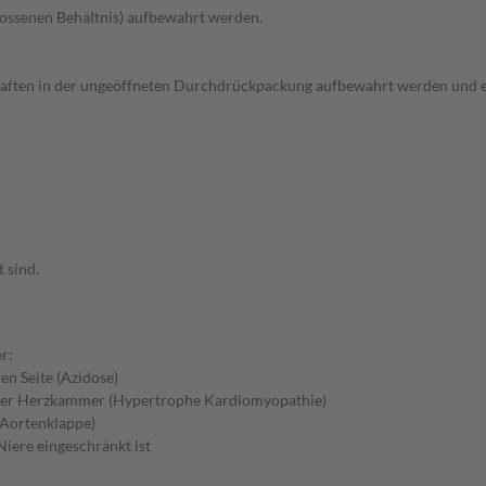
hlossenen Behältnis) aufbewahrt werden.
haften in der ungeöffneten Durchdrückpackung aufbewahrt werden und 
 sind.
r:
en Seite (Azidose)
 der Herzkammer (Hypertrophe Kardiomyopathie)
 Aortenklappe)
iere eingeschränkt ist