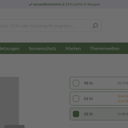
versandkostenfrei
ab 29 € und für E-Rezepte
letzungen
Sonnenschutz
Marken
Themenwelten
98 St
(0,75 € 
Sparti
56 St
(0,67 € 
28 St
(0,88 € 