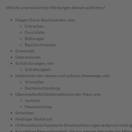
Welche unerwünschten Wirkungen können auftreten?
Magen-Darm-Beschwerden, wie:
Erbrechen
Durchfälle
Blähungen
Bauchschmerzen
Schwindel
Depressionen
Schlafstörungen, wie:
Schlaflosigkeit
Infektionen der oberen und unteren Atemwege, wie:
Schnupfen
Rachenentzündung
Überempfindlichkeitsreaktionen der Haut, wie:
Juckreiz
Hautausschlag
Schwitzen
Niedriger Blutdruck
Orthostatische Hypotonie (Kreislaufstörungen aufgrund niedrig
Kurzzeitige Bewusstlosigkeit, die nur wenige Sekunden bis Minu