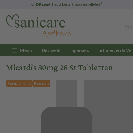
3
E-Rezept:
Heute bestellt,
morgen geliefert
Menü
Bestseller
Sparsets
Schmerzen & Ver
Micardis 80mg 28 St Tabletten
Rezeptpflichtig
Reimport