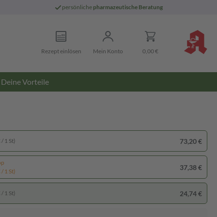
persönliche
pharmazeutische Beratung
Rezept einlösen
Mein Konto
0,00 €
Deine Vorteile
73,20 €
/ 1 St)
pp
37,38 €
/ 1 St)
24,74 €
/ 1 St)