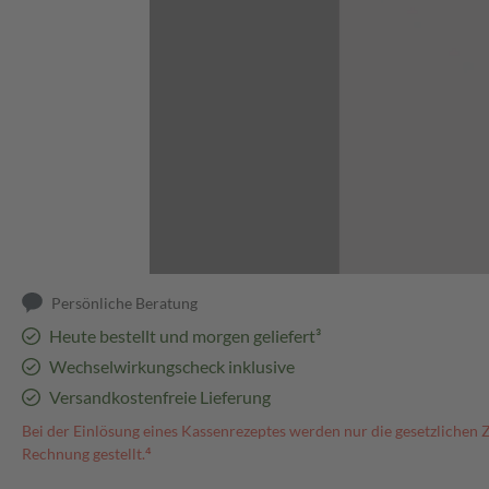
Abbildung kann abweichen
Persönliche Beratung
Heute bestellt und morgen geliefert³
Wechselwirkungscheck inklusive
Versandkostenfreie Lieferung
Bei der Einlösung eines Kassenrezeptes werden nur die gesetzlichen 
Rechnung gestellt.⁴