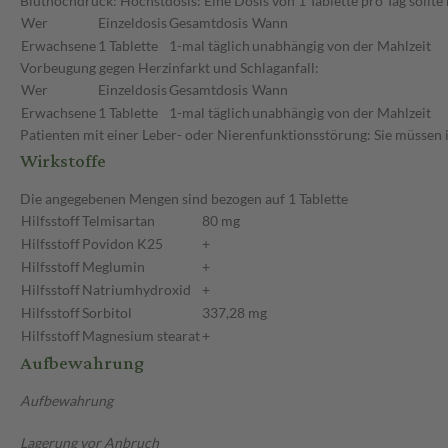
Bluthochdruck: Höchstdosis: Eine Dosis von 1 Tablette pro Tag sollte
Wer
Einzeldosis
Gesamtdosis
Wann
Erwachsene
1 Tablette
1-mal täglich
unabhängig von der Mahlzeit
Vorbeugung gegen Herzinfarkt und Schlaganfall:
Wer
Einzeldosis
Gesamtdosis
Wann
Erwachsene
1 Tablette
1-mal täglich
unabhängig von der Mahlzeit
Patienten mit einer Leber- oder Nierenfunktionsstörung: Sie müssen 
Wirkstoffe
Die angegebenen Mengen sind bezogen auf 1 Tablette
Hilfsstoff
Telmisartan
80 mg
Hilfsstoff
Povidon K25
+
Hilfsstoff
Meglumin
+
Hilfsstoff
Natriumhydroxid
+
Hilfsstoff
Sorbitol
337,28 mg
Hilfsstoff
Magnesium stearat
+
Aufbewahrung
Aufbewahrung
Lagerung vor Anbruch