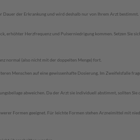
r Dauer der Erkrankung und wird deshalb nur von Ihrem Arzt bestimmt.
uck, erhöhter Herzfrequenz und Pulserniedrigung kommen. Setzen Sie si
z normal (also nicht mit der doppelten Menge) fort.
d älteren Menschen auf eine gewissenhafte Dosierung. Im Zweifelsfalle f
gsbeilage abweichen. Da der Arzt sie individuell abstimmt, sollten Si
chwerer Formen geeignet. Für leichte Formen stehen Arzneimittel mit ni