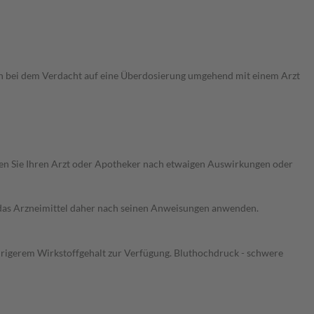
ch bei dem Verdacht auf eine Überdosierung umgehend mit einem Arzt
ragen Sie Ihren Arzt oder Apotheker nach etwaigen Auswirkungen oder
e das Arzneimittel daher nach seinen Anweisungen anwenden.
edrigerem Wirkstoffgehalt zur Verfügung. Bluthochdruck - schwere