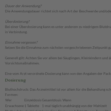
Dauer der Anwendung?
Die Anwendungsdauer richtet sich nach Art der Beschwerde und/ode
Überdosierung?
Bei einer Überdosierung kann es unter anderem zu niedrigem Blutdr
in Verbindung.
Einnahme vergessen?
Setzen Sie die Einnahme zum nächsten vorgeschriebenen Zeitpunkt gan
Generell gilt: Achten Sie vor allem bei Säuglingen, Kleinkindern un
Vorsichtsmaßnahmen.
Eine vom Arzt verordnete Dosierung kann von den Angaben der Packun
Dosierung
Bluthochdruck: Das Arzneimittel ist vor allem für die Behandlung s
Formen:
Wer
Einzeldosis
Gesamtdosis
Wann
Erwachsene
1 Tablette
1-mal täglich
unabhängig von der Mahlzeit