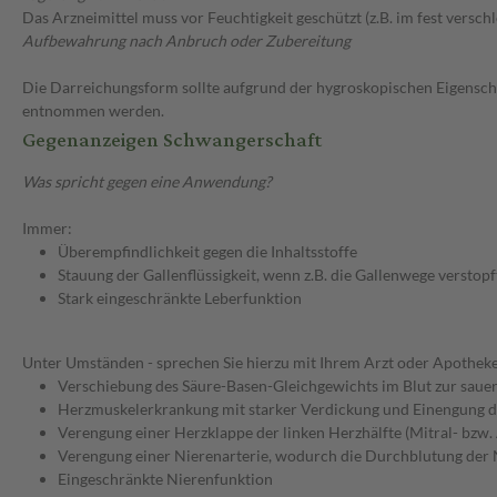
Das Arzneimittel muss vor Feuchtigkeit geschützt (z.B. im fest versc
Aufbewahrung nach Anbruch oder Zubereitung
Die Darreichungsform sollte aufgrund der hygroskopischen Eigensc
entnommen werden.
Gegenanzeigen Schwangerschaft
Was spricht gegen eine Anwendung?
Immer:
Überempfindlichkeit gegen die Inhaltsstoffe
Stauung der Gallenflüssigkeit, wenn z.B. die Gallenwege verstopft
Stark eingeschränkte Leberfunktion
Unter Umständen - sprechen Sie hierzu mit Ihrem Arzt oder Apotheke
Verschiebung des Säure-Basen-Gleichgewichts im Blut zur sauer
Herzmuskelerkrankung mit starker Verdickung und Einengung
Verengung einer Herzklappe der linken Herzhälfte (Mitral- bzw.
Verengung einer Nierenarterie, wodurch die Durchblutung der N
Eingeschränkte Nierenfunktion