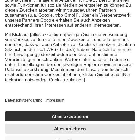
Bei Heilmitteln und häuslicher Krankenpflege beträgt die
Zuzahlung zehn Prozent der Kosten sowie zehn Euro je
Verordnung.
Um das Engagement der Versicherten für ihre eigene Gesundheit zu
stärken und die besondere Stellung der Familie zu unterstützen,
fallen
keine Zuzahlungen
an bei:
• Kindern und Jugendlichen bis zum vollendeten 18. Lebensjahr
mit Ausnahme der Fahrkosten
• Untersuchungen zur Vorsorge und Früherkennung, die von der
GKV getragen werden
• empfohlenen Schutzimpfungen
• Harn- und Blutteststreifen
Wir nutzen Trusted Shops als unabhängigen Dienstleister für die
Einholung von Bewertungen. Trusted Shops hat Maßnahmen
getroffen, um sicherzustellen, dass es sich um echte Bewertungen
handelt. Mehr Informationen findest du hier:
https://help.etrusted.com/hc/de/articles/4419944605341
Einige Bilder und Inhalte wurden unter Zuhilfenahme künstlicher
Intelligenz erstellt.