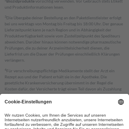
Biozidprodukte
vorsichtig verwenden. Vor Gebrauch stets Etikett
und Produktinformationen lesen.
3
Die Übergabe deiner Bestellung an den Paketdienstleister erfolgt
bei uns werktags von Montag bis Freitag bis 18:00 Uhr. Der genaue
Lieferzeitpunkt kann je nach Region und in Abhängigkeit der
Produktverfügbarkeit sowie vom Zustellzeitpunkt des Spediteurs
abweichen. Darüber hinaus können notwendige pharmazeutische
Prüfungen, die zu deiner Arzneimittelsicherheit dienen, die
Lieferfrist um die Dauer der Prüfungen einschließlich Klärungen
verlängern.
4
Für verschreibungspflichtige Medikamente stellt der Arzt ein
Rezept aus und der Patient erhält sie in der Apotheke. Die
gesetzliche Krankenversicherung übernimmt in der Regel die
Kosten dafür, der Versicherte trägt einen Teil davon als Zuzahlung
mit.
Grundsätzlich leisten Mitglieder Zuzahlungen in Höhe von zehn
Prozent des Abgabepreises,
mindestens
jedoch
fünf Euro
und
höchstens zehn Euro.
Es sind jedoch nie mehr als die tatsächlichen
Kosten der Leistung zu entrichten.
Diese Regeln gelten grundsätzlich auch für Online-Apotheken.