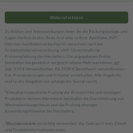
Widerruf erklären
Zu Risiken und Nebenwirkungen lesen Sie die Packungsbeilage und
fragen Sie Ihre Ärztin, Ihren Arzt oder in Ihrer Apotheke. AVP:
Üblicher Apothekenverkaufspreis berechnet nach der
Arzneimittelpreisverordnung. UVP: Unverbindliche
Preisempfehlung des Herstellers. Die angegebenen Preise
beinhalten die gesetzlich vorgeschriebene Mehrwertsteuer, ggf.
zzgl. 3,95 € Versandkosten. Ab 29,00 € Bestell­wert versand­kosten­
frei. Preisänderungen und Irrtümer vorbehalten. Alle Angebote
und Gratis-Beigaben nur solange der Vorrat reicht.
1
Eine pharmazeutische Prüfung der Arzneimittel und sonstigen
Produkte in deinem Warenkorb beinhaltet die Durchführung von
Wechselwirkungschecks und die Prüfung etwaiger
Anwendungshinweise des Herstellers.
2
Biozidprodukte
vorsichtig verwenden. Vor Gebrauch stets Etikett
und Produktinformationen lesen.