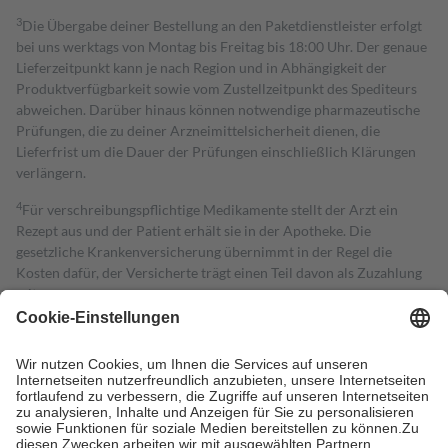
3
Die Übergabe deiner Bestellung an den Paketdienstleister erfolgt
bei uns werktags von Montag bis Freitag bis 18:00 Uhr. Der genaue
Lieferzeitpunkt kann je nach Region und in Abhängigkeit der
Produktverfügbarkeit sowie vom Zustellzeitpunkt des Spediteurs
abweichen. Darüber hinaus können notwendige pharmazeutische
Prüfungen, die zu deiner Arzneimittelsicherheit dienen, die
Lieferfrist um die Dauer der Prüfungen einschließlich Klärungen
verlängern.
4
Für verschreibungspflichtige Medikamente stellt der Arzt ein
Rezept aus und der Patient erhält sie in der Apotheke. Die
gesetzliche Krankenversicherung übernimmt in der Regel die
Kosten dafür, der Versicherte trägt einen Teil davon als Zuzahlung
mit.
Grundsätzlich leisten Mitglieder Zuzahlungen in Höhe von zehn
Prozent des Abgabepreises,
mindestens
jedoch
fünf Euro
und
höchstens zehn Euro.
Es sind jedoch nie mehr als die tatsächlichen
Kosten der Leistung zu entrichten.
Diese Regeln gelten grundsätzlich auch für Online-Apotheken.
Bei Heilmitteln und häuslicher Krankenpflege beträgt die
Zuzahlung zehn Prozent der Kosten sowie zehn Euro je