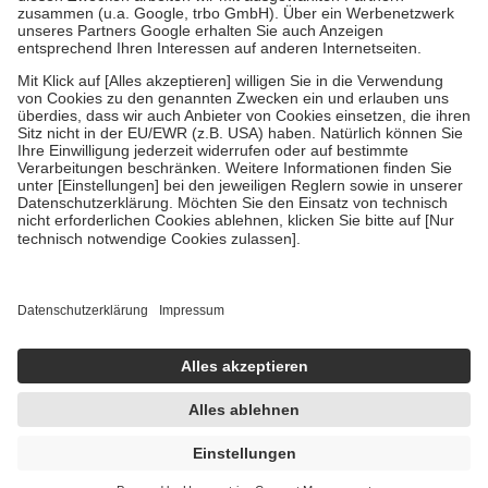
Verordnung.
Um das Engagement der Versicherten für ihre eigene Gesundheit zu
stärken und die besondere Stellung der Familie zu unterstützen,
fallen
keine Zuzahlungen
an bei:
• Kindern und Jugendlichen bis zum vollendeten 18. Lebensjahr
mit Ausnahme der Fahrkosten
• Untersuchungen zur Vorsorge und Früherkennung, die von der
GKV getragen werden
• empfohlenen Schutzimpfungen
• Harn- und Blutteststreifen
Wir nutzen Trusted Shops als unabhängigen Dienstleister für die
Einholung von Bewertungen. Trusted Shops hat Maßnahmen
getroffen, um sicherzustellen, dass es sich um echte Bewertungen
handelt. Mehr Informationen findest du hier:
https://help.etrusted.com/hc/de/articles/4419944605341
Einige Bilder und Inhalte wurden unter Zuhilfenahme künstlicher
Intelligenz erstellt.