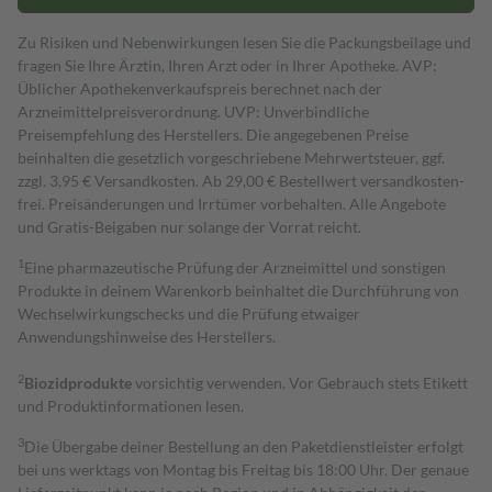
Zu Risiken und Nebenwirkungen lesen Sie die Packungsbeilage und
fragen Sie Ihre Ärztin, Ihren Arzt oder in Ihrer Apotheke. AVP:
Üblicher Apothekenverkaufspreis berechnet nach der
Arzneimittelpreisverordnung. UVP: Unverbindliche
Preisempfehlung des Herstellers. Die angegebenen Preise
beinhalten die gesetzlich vorgeschriebene Mehrwertsteuer, ggf.
zzgl. 3,95 € Versandkosten. Ab 29,00 € Bestell­wert versand­kosten­
frei. Preisänderungen und Irrtümer vorbehalten. Alle Angebote
und Gratis-Beigaben nur solange der Vorrat reicht.
1
Eine pharmazeutische Prüfung der Arzneimittel und sonstigen
Produkte in deinem Warenkorb beinhaltet die Durchführung von
Wechselwirkungschecks und die Prüfung etwaiger
Anwendungshinweise des Herstellers.
2
Biozidprodukte
vorsichtig verwenden. Vor Gebrauch stets Etikett
und Produktinformationen lesen.
3
Die Übergabe deiner Bestellung an den Paketdienstleister erfolgt
bei uns werktags von Montag bis Freitag bis 18:00 Uhr. Der genaue