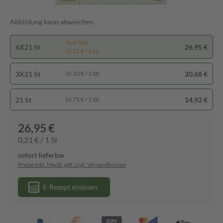
Abbildung kann abweichen
Spartipp
6X21 St
26,95 €
(0,21 € / 1 St)
3X21 St
20,68 €
(0,33 € / 1 St)
21 St
14,92 €
(0,71 € / 1 St)
26,95 €
0,21 € / 1 St
sofort lieferbar
Preise inkl. MwSt. ggf. zzgl. Versandkosten
E-Rezept einlösen