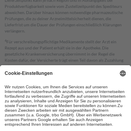
Lieferzeitpunkt kann je nach Region und in Abhängigkeit der
Produktverfügbarkeit sowie vom Zustellzeitpunkt des Spediteurs
abweichen. Darüber hinaus können notwendige pharmazeutische
Prüfungen, die zu deiner Arzneimittelsicherheit dienen, die
Lieferfrist um die Dauer der Prüfungen einschließlich Klärungen
verlängern.
4
Für verschreibungspflichtige Medikamente stellt der Arzt ein
Rezept aus und der Patient erhält sie in der Apotheke. Die
gesetzliche Krankenversicherung übernimmt in der Regel die
Kosten dafür, der Versicherte trägt einen Teil davon als Zuzahlung
mit.
Grundsätzlich leisten Mitglieder Zuzahlungen in Höhe von zehn
Prozent des Abgabepreises,
mindestens
jedoch
fünf Euro
und
höchstens zehn Euro.
Es sind jedoch nie mehr als die tatsächlichen
Kosten der Leistung zu entrichten.
Diese Regeln gelten grundsätzlich auch für Online-Apotheken.
Bei Heilmitteln und häuslicher Krankenpflege beträgt die
Zuzahlung zehn Prozent der Kosten sowie zehn Euro je
Verordnung.
Um das Engagement der Versicherten für ihre eigene Gesundheit zu
stärken und die besondere Stellung der Familie zu unterstützen,