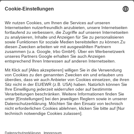
mit.
Grundsätzlich leisten Mitglieder Zuzahlungen in Höhe von zehn
Prozent des Abgabepreises,
mindestens
jedoch
fünf Euro
und
höchstens zehn Euro.
Es sind jedoch nie mehr als die tatsächlichen
Kosten der Leistung zu entrichten.
Diese Regeln gelten grundsätzlich auch für Online-Apotheken.
Bei Heilmitteln und häuslicher Krankenpflege beträgt die
Zuzahlung zehn Prozent der Kosten sowie zehn Euro je
Verordnung.
Um das Engagement der Versicherten für ihre eigene Gesundheit zu
stärken und die besondere Stellung der Familie zu unterstützen,
fallen
keine Zuzahlungen
an bei:
• Kindern und Jugendlichen bis zum vollendeten 18. Lebensjahr
mit Ausnahme der Fahrkosten
• Untersuchungen zur Vorsorge und Früherkennung, die von der
GKV getragen werden
• empfohlenen Schutzimpfungen
• Harn- und Blutteststreifen
Wir nutzen Trusted Shops als unabhängigen Dienstleister für die
Einholung von Bewertungen. Trusted Shops hat Maßnahmen
getroffen, um sicherzustellen, dass es sich um echte Bewertungen