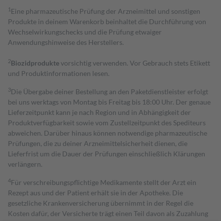
1
Eine pharmazeutische Prüfung der Arzneimittel und sonstigen
Produkte in deinem Warenkorb beinhaltet die Durchführung von
Wechselwirkungschecks und die Prüfung etwaiger
Anwendungshinweise des Herstellers.
2
Biozidprodukte
vorsichtig verwenden. Vor Gebrauch stets Etikett
und Produktinformationen lesen.
3
Die Übergabe deiner Bestellung an den Paketdienstleister erfolgt
bei uns werktags von Montag bis Freitag bis 18:00 Uhr. Der genaue
Lieferzeitpunkt kann je nach Region und in Abhängigkeit der
Produktverfügbarkeit sowie vom Zustellzeitpunkt des Spediteurs
abweichen. Darüber hinaus können notwendige pharmazeutische
Prüfungen, die zu deiner Arzneimittelsicherheit dienen, die
Lieferfrist um die Dauer der Prüfungen einschließlich Klärungen
verlängern.
4
Für verschreibungspflichtige Medikamente stellt der Arzt ein
Rezept aus und der Patient erhält sie in der Apotheke. Die
gesetzliche Krankenversicherung übernimmt in der Regel die
Kosten dafür, der Versicherte trägt einen Teil davon als Zuzahlung