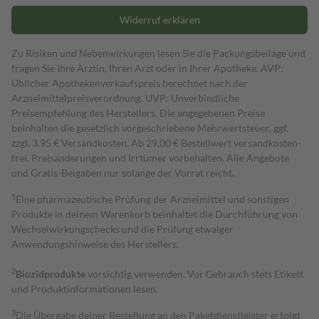
Widerruf erklären
Zu Risiken und Nebenwirkungen lesen Sie die Packungsbeilage und
fragen Sie Ihre Ärztin, Ihren Arzt oder in Ihrer Apotheke. AVP:
Üblicher Apothekenverkaufspreis berechnet nach der
Arzneimittelpreisverordnung. UVP: Unverbindliche
Preisempfehlung des Herstellers. Die angegebenen Preise
beinhalten die gesetzlich vorgeschriebene Mehrwertsteuer, ggf.
zzgl. 3,95 € Versandkosten. Ab 29,00 € Bestell­wert versand­kosten­
frei. Preisänderungen und Irrtümer vorbehalten. Alle Angebote
und Gratis-Beigaben nur solange der Vorrat reicht.
1
Eine pharmazeutische Prüfung der Arzneimittel und sonstigen
Produkte in deinem Warenkorb beinhaltet die Durchführung von
Wechselwirkungschecks und die Prüfung etwaiger
Anwendungshinweise des Herstellers.
2
Biozidprodukte
vorsichtig verwenden. Vor Gebrauch stets Etikett
und Produktinformationen lesen.
3
Die Übergabe deiner Bestellung an den Paketdienstleister erfolgt