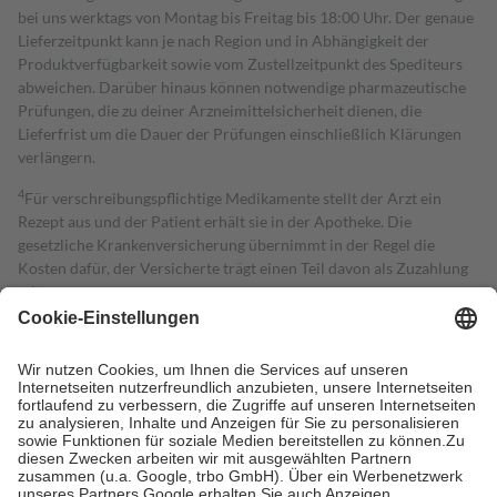
bei uns werktags von Montag bis Freitag bis 18:00 Uhr. Der genaue
Lieferzeitpunkt kann je nach Region und in Abhängigkeit der
Produktverfügbarkeit sowie vom Zustellzeitpunkt des Spediteurs
abweichen. Darüber hinaus können notwendige pharmazeutische
Prüfungen, die zu deiner Arzneimittelsicherheit dienen, die
Lieferfrist um die Dauer der Prüfungen einschließlich Klärungen
verlängern.
4
Für verschreibungspflichtige Medikamente stellt der Arzt ein
Rezept aus und der Patient erhält sie in der Apotheke. Die
gesetzliche Krankenversicherung übernimmt in der Regel die
Kosten dafür, der Versicherte trägt einen Teil davon als Zuzahlung
mit.
Grundsätzlich leisten Mitglieder Zuzahlungen in Höhe von zehn
Prozent des Abgabepreises,
mindestens
jedoch
fünf Euro
und
höchstens zehn Euro.
Es sind jedoch nie mehr als die tatsächlichen
Kosten der Leistung zu entrichten.
Diese Regeln gelten grundsätzlich auch für Online-Apotheken.
Bei Heilmitteln und häuslicher Krankenpflege beträgt die
Zuzahlung zehn Prozent der Kosten sowie zehn Euro je
Verordnung.