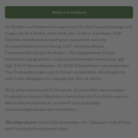
Widerruf erklären
Zu Risiken und Nebenwirkungen lesen Sie die Packungsbeilage und
fragen Sie Ihre Ärztin, Ihren Arzt oder in Ihrer Apotheke. AVP:
Üblicher Apothekenverkaufspreis berechnet nach der
Arzneimittelpreisverordnung. UVP: Unverbindliche
Preisempfehlung des Herstellers. Die angegebenen Preise
beinhalten die gesetzlich vorgeschriebene Mehrwertsteuer, ggf.
zzgl. 3,95 € Versandkosten. Ab 29,00 € Bestell­wert versand­kosten­
frei. Preisänderungen und Irrtümer vorbehalten. Alle Angebote
und Gratis-Beigaben nur solange der Vorrat reicht.
1
Eine pharmazeutische Prüfung der Arzneimittel und sonstigen
Produkte in deinem Warenkorb beinhaltet die Durchführung von
Wechselwirkungschecks und die Prüfung etwaiger
Anwendungshinweise des Herstellers.
2
Biozidprodukte
vorsichtig verwenden. Vor Gebrauch stets Etikett
und Produktinformationen lesen.