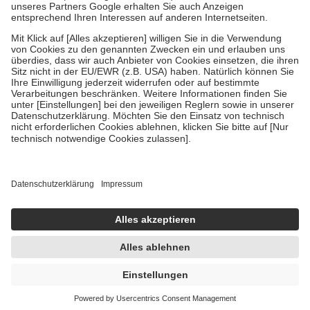
Um das Engagement der Versicherten für ihre eigene Gesundheit zu
stärken und die besondere Stellung der Familie zu unterstützen,
fallen
keine Zuzahlungen
an bei:
• Kindern und Jugendlichen bis zum vollendeten 18. Lebensjahr
mit Ausnahme der Fahrkosten
• Untersuchungen zur Vorsorge und Früherkennung, die von der
GKV getragen werden
• empfohlenen Schutzimpfungen
• Harn- und Blutteststreifen
Wir nutzen Trusted Shops als unabhängigen Dienstleister für die
Einholung von Bewertungen. Trusted Shops hat Maßnahmen
getroffen, um sicherzustellen, dass es sich um echte Bewertungen
handelt. Mehr Informationen findest du hier:
https://help.etrusted.com/hc/de/articles/4419944605341
Einige Bilder und Inhalte wurden unter Zuhilfenahme künstlicher
Intelligenz erstellt.