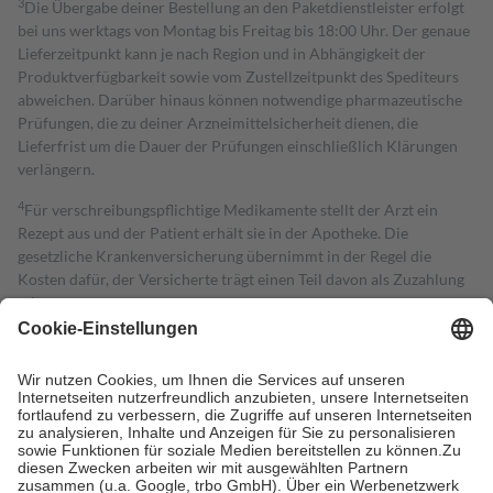
3
Die Übergabe deiner Bestellung an den Paketdienstleister erfolgt
bei uns werktags von Montag bis Freitag bis 18:00 Uhr. Der genaue
Lieferzeitpunkt kann je nach Region und in Abhängigkeit der
Produktverfügbarkeit sowie vom Zustellzeitpunkt des Spediteurs
abweichen. Darüber hinaus können notwendige pharmazeutische
Prüfungen, die zu deiner Arzneimittelsicherheit dienen, die
Lieferfrist um die Dauer der Prüfungen einschließlich Klärungen
verlängern.
4
Für verschreibungspflichtige Medikamente stellt der Arzt ein
Rezept aus und der Patient erhält sie in der Apotheke. Die
gesetzliche Krankenversicherung übernimmt in der Regel die
Kosten dafür, der Versicherte trägt einen Teil davon als Zuzahlung
mit.
Grundsätzlich leisten Mitglieder Zuzahlungen in Höhe von zehn
Prozent des Abgabepreises,
mindestens
jedoch
fünf Euro
und
höchstens zehn Euro.
Es sind jedoch nie mehr als die tatsächlichen
Kosten der Leistung zu entrichten.
Diese Regeln gelten grundsätzlich auch für Online-Apotheken.
Bei Heilmitteln und häuslicher Krankenpflege beträgt die
Zuzahlung zehn Prozent der Kosten sowie zehn Euro je
Verordnung.