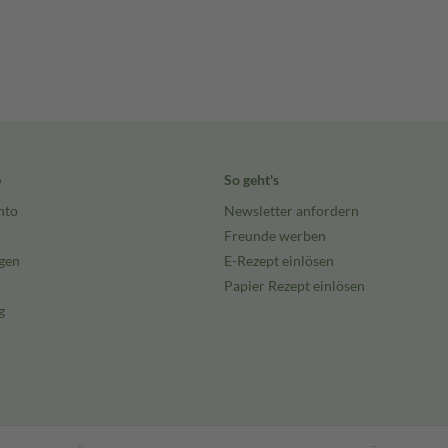
e
So geht's
nto
Newsletter anfordern
Freunde werben
gen
E-Rezept einlösen
Papier Rezept einlösen
g