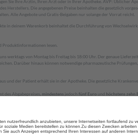
gen Sie Ihre Ärztin, Ihren Arzt oder in Ihrer Apotheke. AVP: Üblicher A
s Herstellers. Die angegebenen Preise beinhalten die gesetzlich vorgesc
alten. Alle Angebote und Gratis-Beigaben nur solange der Vorrat reicht.
dukte in deinem Warenkorb beinhaltet die Durchführung von Wechselwir
nd Produktinformationen lesen.
 uns werktags von Montag bis Freitag bis 18:00 Uhr. Der genaue Lieferze
ichen. Darüber hinaus können notwendige pharmazeutische Prüfungen, die
aus und der Patient erhält sie in der Apotheke. Die gesetzliche Krankenv
ent des Abgabepreises,
mindestens
jedoch
fünf Euro
und
höchstens zehn 
zehn Prozent der Kosten sowie zehn Euro je Verordnung.
rken und die besondere Stellung der Familie zu unterstützen, fallen
kein
 Ausnahme der Fahrkosten
 getragen werden