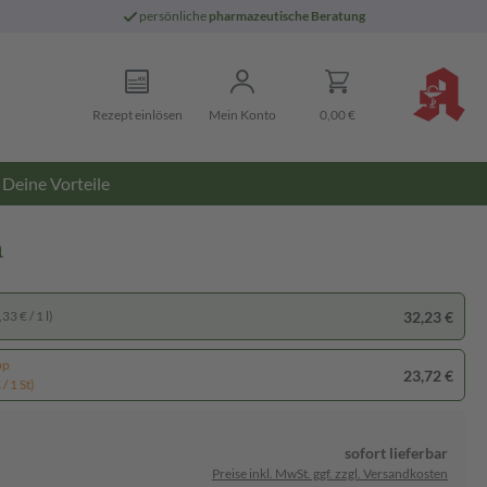
persönliche
pharmazeutische Beratung
Rezept einlösen
Mein Konto
0,00 €
Deine Vorteile
n
32,23 €
33 € / 1 l)
pp
23,72 €
/ 1 St)
sofort lieferbar
Preise inkl. MwSt. ggf. zzgl. Versandkosten