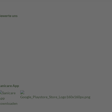
Bewerte uns
Sanicare App