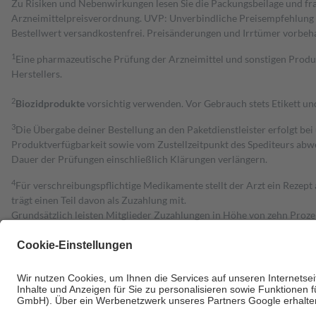
Zu Risiken und Nebenwirkungen lesen Sie die Packungsbeilage und fra
Arzneimittelpreisverordnung. UVP: Unverbindliche Preisempfehlung de
Bestell­wert versand­kosten­frei. Preisänderungen und Irrtümer vorbeh
1
Eine pharmazeutische Prüfung der Arzneimittel und sonstigen Pro
Herstellers.
2
Biozidprodukte
vorsichtig verwenden. Vor Gebrauch stets Etikett u
3
Die Übergabe deiner Bestellung an den Paketdienstleister erfolgt bei
Produktverfügbarkeit sowie vom Zustellzeitpunkt des Spediteurs abwe
Dauer der Prüfungen einschließlich Klärungen verlängern.
4
Für verschreibungspflichtige Medikamente stellt der Arzt ein Rezept 
trägt einen Teil davon als Zuzahlung mit.
Grundsätzlich leisten Mitglieder Zuzahlungen in Höhe von zehn Proz
zu entrichten.
Diese Regeln gelten grundsätzlich auch für Online-Apotheken.
Bei Heilmitteln und häuslicher Krankenpflege beträgt die Zuzahlung 
Um das Engagement der Versicherten für ihre eigene Gesundheit zu stä
• Kindern und Jugendlichen bis zum vollendeten 18. Lebensjahr mit
• Untersuchungen zur Vorsorge und Früherkennung, die von der GKV