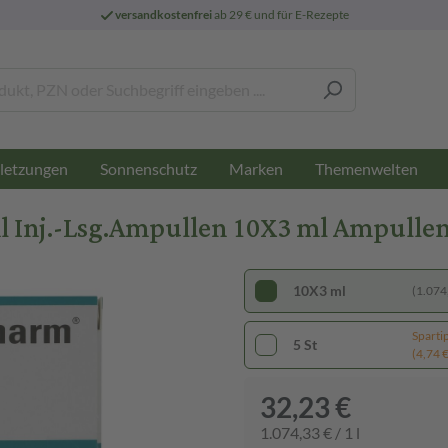
versandkostenfrei
ab 29 € und für E-Rezepte
letzungen
Sonnenschutz
Marken
Themenwelten
Inj.-Lsg.Ampullen 10X3 ml Ampulle
10X3 ml
(1.074,
Sparti
5 St
(4,74 € 
32,23 €
1.074,33 € / 1 l