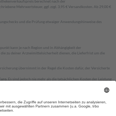
pothekenverkaufspreis berechnet nach der
hriebene Mehrwertsteuer, ggf. zzgl. 3,95 € Versandkosten. Ab 29,00 €
kungschecks und die Prüfung etwaiger Anwendungshinweise des
itpunkt kann je nach Region und in Abhängigkeit der
 zu deiner Arzneimittelsicherheit dienen, die Lieferfrist um die
ersicherung übernimmt in der Regel die Kosten dafür, der Versicherte
Euro.
Es sind jedoch nie mehr als die tatsächlichen Kosten der Leistung
e Zuzahlungen
an bei: