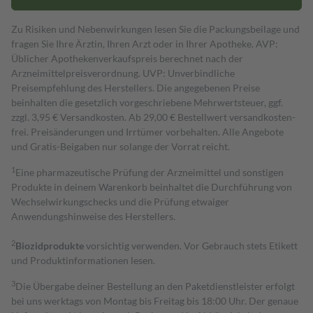
Zu Risiken und Nebenwirkungen lesen Sie die Packungsbeilage und
fragen Sie Ihre Ärztin, Ihren Arzt oder in Ihrer Apotheke. AVP:
Üblicher Apothekenverkaufspreis berechnet nach der
Arzneimittelpreisverordnung. UVP: Unverbindliche
Preisempfehlung des Herstellers. Die angegebenen Preise
beinhalten die gesetzlich vorgeschriebene Mehrwertsteuer, ggf.
zzgl. 3,95 € Versandkosten. Ab 29,00 € Bestell­wert versand­kosten­
frei. Preisänderungen und Irrtümer vorbehalten. Alle Angebote
und Gratis-Beigaben nur solange der Vorrat reicht.
1
Eine pharmazeutische Prüfung der Arzneimittel und sonstigen
Produkte in deinem Warenkorb beinhaltet die Durchführung von
Wechselwirkungschecks und die Prüfung etwaiger
Anwendungshinweise des Herstellers.
2
Biozidprodukte
vorsichtig verwenden. Vor Gebrauch stets Etikett
und Produktinformationen lesen.
3
Die Übergabe deiner Bestellung an den Paketdienstleister erfolgt
bei uns werktags von Montag bis Freitag bis 18:00 Uhr. Der genaue