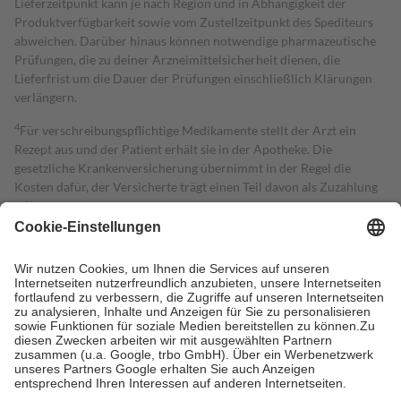
Lieferzeitpunkt kann je nach Region und in Abhängigkeit der
Produktverfügbarkeit sowie vom Zustellzeitpunkt des Spediteurs
abweichen. Darüber hinaus können notwendige pharmazeutische
Prüfungen, die zu deiner Arzneimittelsicherheit dienen, die
Lieferfrist um die Dauer der Prüfungen einschließlich Klärungen
verlängern.
4
Für verschreibungspflichtige Medikamente stellt der Arzt ein
Rezept aus und der Patient erhält sie in der Apotheke. Die
gesetzliche Krankenversicherung übernimmt in der Regel die
Kosten dafür, der Versicherte trägt einen Teil davon als Zuzahlung
mit.
Grundsätzlich leisten Mitglieder Zuzahlungen in Höhe von zehn
Prozent des Abgabepreises,
mindestens
jedoch
fünf Euro
und
höchstens zehn Euro.
Es sind jedoch nie mehr als die tatsächlichen
Kosten der Leistung zu entrichten.
Diese Regeln gelten grundsätzlich auch für Online-Apotheken.
Bei Heilmitteln und häuslicher Krankenpflege beträgt die
Zuzahlung zehn Prozent der Kosten sowie zehn Euro je
Verordnung.
Um das Engagement der Versicherten für ihre eigene Gesundheit zu
stärken und die besondere Stellung der Familie zu unterstützen,