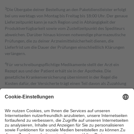
3
Die Übergabe deiner Bestellung an den Paketdienstleister erfolgt
bei uns werktags von Montag bis Freitag bis 18:00 Uhr. Der genaue
Lieferzeitpunkt kann je nach Region und in Abhängigkeit der
Produktverfügbarkeit sowie vom Zustellzeitpunkt des Spediteurs
abweichen. Darüber hinaus können notwendige pharmazeutische
Prüfungen, die zu deiner Arzneimittelsicherheit dienen, die
Lieferfrist um die Dauer der Prüfungen einschließlich Klärungen
verlängern.
4
Für verschreibungspflichtige Medikamente stellt der Arzt ein
Rezept aus und der Patient erhält sie in der Apotheke. Die
gesetzliche Krankenversicherung übernimmt in der Regel die
Kosten dafür, der Versicherte trägt einen Teil davon als Zuzahlung
mit.
Grundsätzlich leisten Mitglieder Zuzahlungen in Höhe von zehn
Prozent des Abgabepreises,
mindestens
jedoch
fünf Euro
und
höchstens zehn Euro.
Es sind jedoch nie mehr als die tatsächlichen
Kosten der Leistung zu entrichten.
Diese Regeln gelten grundsätzlich auch für Online-Apotheken.
Bei Heilmitteln und häuslicher Krankenpflege beträgt die
Zuzahlung zehn Prozent der Kosten sowie zehn Euro je