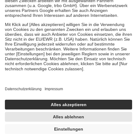
Verordnung.
Um das Engagement der Versicherten für ihre eigene Gesundheit zu
stärken und die besondere Stellung der Familie zu unterstützen,
fallen
keine Zuzahlungen
an bei:
• Kindern und Jugendlichen bis zum vollendeten 18. Lebensjahr
mit Ausnahme der Fahrkosten
• Untersuchungen zur Vorsorge und Früherkennung, die von der
GKV getragen werden
• empfohlenen Schutzimpfungen
• Harn- und Blutteststreifen
Wir nutzen Trusted Shops als unabhängigen Dienstleister für die
Einholung von Bewertungen. Trusted Shops hat Maßnahmen
getroffen, um sicherzustellen, dass es sich um echte Bewertungen
handelt. Mehr Informationen findest du hier:
https://help.etrusted.com/hc/de/articles/4419944605341
Einige Bilder und Inhalte wurden unter Zuhilfenahme künstlicher
Intelligenz erstellt.