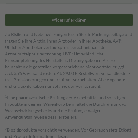
Widerruf erklären
Zu Risiken und Nebenwirkungen lesen Sie die Packungsbeilage und
fragen Sie Ihre Ärztin, Ihren Arzt oder in Ihrer Apotheke. AVP:
Üblicher Apothekenverkaufspreis berechnet nach der
Arzneimittelpreisverordnung. UVP: Unverbindliche
Preisempfehlung des Herstellers. Die angegebenen Preise
beinhalten die gesetzlich vorgeschriebene Mehrwertsteuer, ggf.
zzgl. 3,95 € Versandkosten. Ab 29,00 € Bestell­wert versand­kosten­
frei. Preisänderungen und Irrtümer vorbehalten. Alle Angebote
und Gratis-Beigaben nur solange der Vorrat reicht.
1
Eine pharmazeutische Prüfung der Arzneimittel und sonstigen
Produkte in deinem Warenkorb beinhaltet die Durchführung von
Wechselwirkungschecks und die Prüfung etwaiger
Anwendungshinweise des Herstellers.
2
Biozidprodukte
vorsichtig verwenden. Vor Gebrauch stets Etikett
und Produktinformationen lesen.