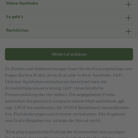
Meine Apotheke
So geht's
Rechtliches
Widerruf erklären
Zu Risiken und Nebenwirkungen lesen Sie die Packungsbeilage und
fragen Sie Ihre Ärztin, Ihren Arzt oder in Ihrer Apotheke. AVP:
Üblicher Apothekenverkaufspreis berechnet nach der
Arzneimittelpreisverordnung. UVP: Unverbindliche
Preisempfehlung des Herstellers. Die angegebenen Preise
beinhalten die gesetzlich vorgeschriebene Mehrwertsteuer, ggf.
zzgl. 3,95 € Versandkosten. Ab 29,00 € Bestell­wert versand­kosten­
frei. Preisänderungen und Irrtümer vorbehalten. Alle Angebote
und Gratis-Beigaben nur solange der Vorrat reicht.
1
Eine pharmazeutische Prüfung der Arzneimittel und sonstigen