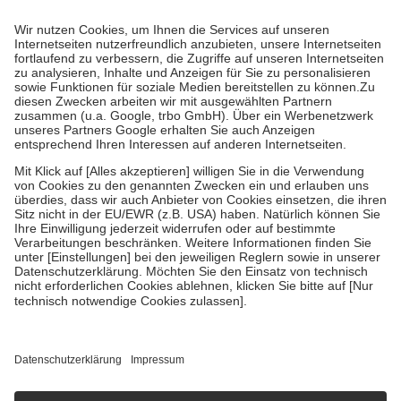
Prozent des Abgabepreises,
mindestens
jedoch
fünf Euro
und
höchstens zehn Euro.
Es sind jedoch nie mehr als die tatsächlichen
Kosten der Leistung zu entrichten.
Diese Regeln gelten grundsätzlich auch für Online-Apotheken.
Bei Heilmitteln und häuslicher Krankenpflege beträgt die
Zuzahlung zehn Prozent der Kosten sowie zehn Euro je
Verordnung.
Um das Engagement der Versicherten für ihre eigene Gesundheit zu
stärken und die besondere Stellung der Familie zu unterstützen,
fallen
keine Zuzahlungen
an bei:
• Kindern und Jugendlichen bis zum vollendeten 18. Lebensjahr
mit Ausnahme der Fahrkosten
• Untersuchungen zur Vorsorge und Früherkennung, die von der
GKV getragen werden
• empfohlenen Schutzimpfungen
• Harn- und Blutteststreifen
Wir nutzen Trusted Shops als unabhängigen Dienstleister für die
Einholung von Bewertungen. Trusted Shops hat Maßnahmen
getroffen, um sicherzustellen, dass es sich um echte Bewertungen
handelt. Mehr Informationen findest du hier:
https://help.etrusted.com/hc/de/articles/4419944605341