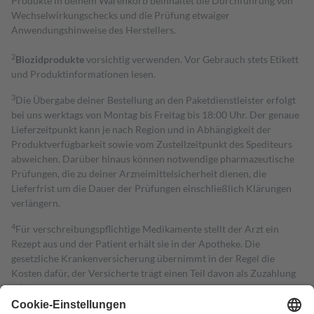
Produkte in deinem Warenkorb beinhaltet die Durchführung von
Wechselwirkungschecks und die Prüfung etwaiger
Anwendungshinweise des Herstellers.
2
Biozidprodukte
vorsichtig verwenden. Vor Gebrauch stets Etikett
und Produktinformationen lesen.
3
Die Übergabe deiner Bestellung an den Paketdienstleister erfolgt
bei uns werktags von Montag bis Freitag bis 18:00 Uhr. Der genaue
Lieferzeitpunkt kann je nach Region und in Abhängigkeit der
Produktverfügbarkeit sowie vom Zustellzeitpunkt des Spediteurs
abweichen. Darüber hinaus können notwendige pharmazeutische
Prüfungen, die zu deiner Arzneimittelsicherheit dienen, die
Lieferfrist um die Dauer der Prüfungen einschließlich Klärungen
verlängern.
4
Für verschreibungspflichtige Medikamente stellt der Arzt ein
Rezept aus und der Patient erhält sie in der Apotheke. Die
gesetzliche Krankenversicherung übernimmt in der Regel die
Kosten dafür, der Versicherte trägt einen Teil davon als Zuzahlung
mit.
Grundsätzlich leisten Mitglieder Zuzahlungen in Höhe von zehn