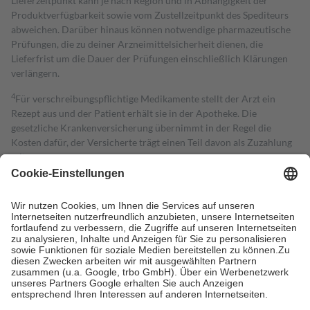
Lieferzeitpunkt kann je nach Region und in Abhängigkeit der
Produktverfügbarkeit sowie vom Zustellzeitpunkt des Spediteurs
abweichen. Darüber hinaus können notwendige pharmazeutische
Prüfungen, die zu deiner Arzneimittelsicherheit dienen, die
Lieferfrist um die Dauer der Prüfungen einschließlich Klärungen
verlängern.
4
Für verschreibungspflichtige Medikamente stellt der Arzt ein
Rezept aus und der Patient erhält sie in der Apotheke. Die
gesetzliche Krankenversicherung übernimmt in der Regel die
Kosten dafür, der Versicherte trägt einen Teil davon als Zuzahlung
mit.
Grundsätzlich leisten Mitglieder Zuzahlungen in Höhe von zehn
Prozent des Abgabepreises,
mindestens
jedoch
fünf Euro
und
höchstens zehn Euro.
Es sind jedoch nie mehr als die tatsächlichen
Kosten der Leistung zu entrichten.
Diese Regeln gelten grundsätzlich auch für Online-Apotheken.
Bei Heilmitteln und häuslicher Krankenpflege beträgt die
Zuzahlung zehn Prozent der Kosten sowie zehn Euro je
Verordnung.
Um das Engagement der Versicherten für ihre eigene Gesundheit zu
stärken und die besondere Stellung der Familie zu unterstützen,