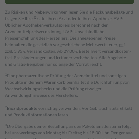
Zu Risiken und Nebenwirkungen lesen Sie die Packungsbeilage und
fragen Sie Ihre Ärztin, Ihren Arzt oder in Ihrer Apotheke. AVP:
Üblicher Apothekenverkaufspreis berechnet nach der
Arzneimittelpreisverordnung. UVP: Unverbindliche
Preisempfehlung des Herstellers. Die angegebenen Preise
beinhalten die gesetzlich vorgeschriebene Mehrwertsteuer, ggf.
zzgl. 3,95 € Versandkosten. Ab 29,00 € Bestell­wert versand­kosten­
frei. Preisänderungen und Irrtümer vorbehalten. Alle Angebote
und Gratis-Beigaben nur solange der Vorrat reicht.
1
Eine pharmazeutische Prüfung der Arzneimittel und sonstigen
Produkte in deinem Warenkorb beinhaltet die Durchführung von
Wechselwirkungschecks und die Prüfung etwaiger
Anwendungshinweise des Herstellers.
2
Biozidprodukte
vorsichtig verwenden. Vor Gebrauch stets Etikett
und Produktinformationen lesen.
3
Die Übergabe deiner Bestellung an den Paketdienstleister erfolgt
bei uns werktags von Montag bis Freitag bis 18:00 Uhr. Der genaue