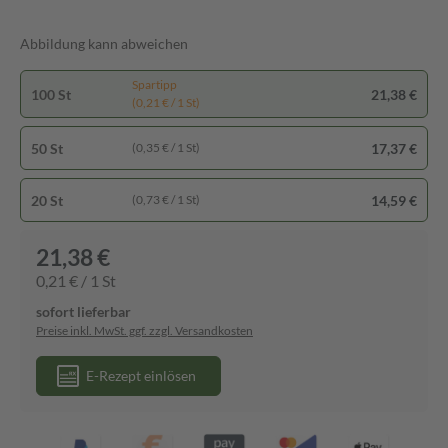
Abbildung kann abweichen
Spartipp
100 St
21,38 €
(0,21 € / 1 St)
50 St
17,37 €
(0,35 € / 1 St)
20 St
14,59 €
(0,73 € / 1 St)
21,38 €
0,21 € / 1 St
sofort lieferbar
Preise inkl. MwSt. ggf. zzgl. Versandkosten
E-Rezept einlösen