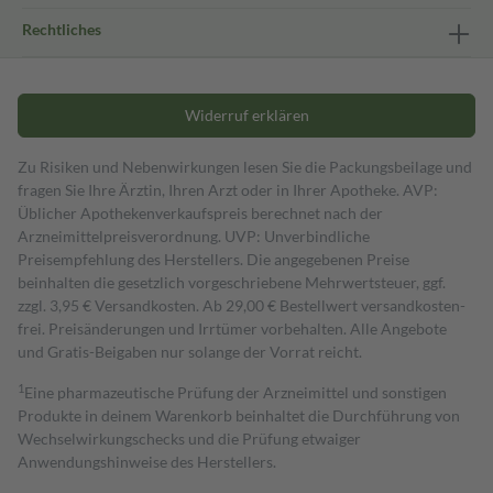
Rechtliches
Widerruf erklären
Zu Risiken und Nebenwirkungen lesen Sie die Packungsbeilage und
fragen Sie Ihre Ärztin, Ihren Arzt oder in Ihrer Apotheke. AVP:
Üblicher Apothekenverkaufspreis berechnet nach der
Arzneimittelpreisverordnung. UVP: Unverbindliche
Preisempfehlung des Herstellers. Die angegebenen Preise
beinhalten die gesetzlich vorgeschriebene Mehrwertsteuer, ggf.
zzgl. 3,95 € Versandkosten. Ab 29,00 € Bestell­wert versand­kosten­
frei. Preisänderungen und Irrtümer vorbehalten. Alle Angebote
und Gratis-Beigaben nur solange der Vorrat reicht.
1
Eine pharmazeutische Prüfung der Arzneimittel und sonstigen
Produkte in deinem Warenkorb beinhaltet die Durchführung von
Wechselwirkungschecks und die Prüfung etwaiger
Anwendungshinweise des Herstellers.