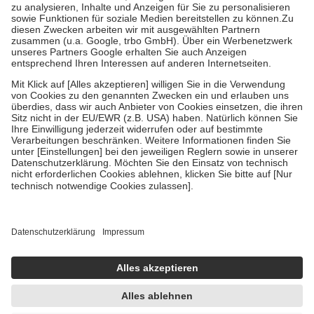
Bei Heilmitteln und häuslicher Krankenpflege beträgt die
Zuzahlung zehn Prozent der Kosten sowie zehn Euro je
Verordnung.
Um das Engagement der Versicherten für ihre eigene Gesundheit zu
stärken und die besondere Stellung der Familie zu unterstützen,
fallen
keine Zuzahlungen
an bei:
• Kindern und Jugendlichen bis zum vollendeten 18. Lebensjahr
mit Ausnahme der Fahrkosten
• Untersuchungen zur Vorsorge und Früherkennung, die von der
GKV getragen werden
• empfohlenen Schutzimpfungen
• Harn- und Blutteststreifen
Wir nutzen Trusted Shops als unabhängigen Dienstleister für die
Einholung von Bewertungen. Trusted Shops hat Maßnahmen
getroffen, um sicherzustellen, dass es sich um echte Bewertungen
handelt. Mehr Informationen findest du hier:
https://help.etrusted.com/hc/de/articles/4419944605341
Einige Bilder und Inhalte wurden unter Zuhilfenahme künstlicher
Intelligenz erstellt.