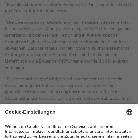
2
Biozidprodukte
vorsichtig verwenden. Vor Gebrauch stets Etikett
und Produktinformationen lesen.
3
Die Übergabe deiner Bestellung an den Paketdienstleister erfolgt
bei uns werktags von Montag bis Freitag bis 18:00 Uhr. Der genaue
Lieferzeitpunkt kann je nach Region und in Abhängigkeit der
Produktverfügbarkeit sowie vom Zustellzeitpunkt des Spediteurs
abweichen. Darüber hinaus können notwendige pharmazeutische
Prüfungen, die zu deiner Arzneimittelsicherheit dienen, die
Lieferfrist um die Dauer der Prüfungen einschließlich Klärungen
verlängern.
4
Für verschreibungspflichtige Medikamente stellt der Arzt ein
Rezept aus und der Patient erhält sie in der Apotheke. Die
gesetzliche Krankenversicherung übernimmt in der Regel die
Kosten dafür, der Versicherte trägt einen Teil davon als Zuzahlung
mit.
Grundsätzlich leisten Mitglieder Zuzahlungen in Höhe von zehn
Prozent des Abgabepreises,
mindestens
jedoch
fünf Euro
und
höchstens zehn Euro.
Es sind jedoch nie mehr als die tatsächlichen
Kosten der Leistung zu entrichten.
Diese Regeln gelten grundsätzlich auch für Online-Apotheken.