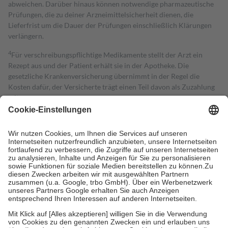
abweichen. Darüber hinaus können notwendige pharmazeutische
Prüfungen, die zu deiner Arzneimittelsicherheit dienen, die
Lieferfrist um die Dauer der Prüfungen einschließlich Klärungen
verlängern.
4
Für verschreibungspflichtige Medikamente stellt der Arzt ein
Rezept aus und der Patient erhält sie in der Apotheke. Die
gesetzliche Krankenversicherung übernimmt in der Regel die
Kosten dafür, der Versicherte trägt einen Teil davon als Zuzahlung
mit.
Grundsätzlich leisten Mitglieder Zuzahlungen in Höhe von zehn
Prozent des Abgabepreises,
mindestens
jedoch
fünf Euro
und
höchstens zehn Euro.
Es sind jedoch nie mehr als die tatsächlichen
Kosten der Leistung zu entrichten.
Diese Regeln gelten grundsätzlich auch für Online-Apotheken.
Bei Heilmitteln und häuslicher Krankenpflege beträgt die
Zuzahlung zehn Prozent der Kosten sowie zehn Euro je
Verordnung.
Um das Engagement der Versicherten für ihre eigene Gesundheit zu
stärken und die besondere Stellung der Familie zu unterstützen,
fallen
keine Zuzahlungen
an bei:
• Kindern und Jugendlichen bis zum vollendeten 18. Lebensjahr