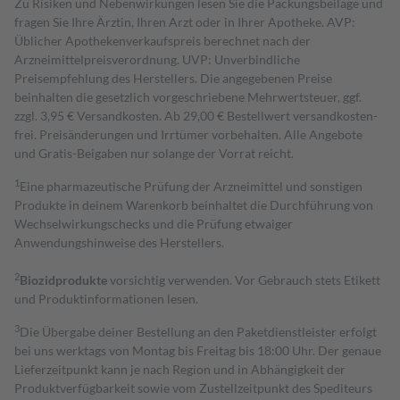
Zu Risiken und Nebenwirkungen lesen Sie die Packungsbeilage und
fragen Sie Ihre Ärztin, Ihren Arzt oder in Ihrer Apotheke. AVP:
Üblicher Apothekenverkaufspreis berechnet nach der
Arzneimittelpreisverordnung. UVP: Unverbindliche
Preisempfehlung des Herstellers. Die angegebenen Preise
beinhalten die gesetzlich vorgeschriebene Mehrwertsteuer, ggf.
zzgl. 3,95 € Versandkosten. Ab 29,00 € Bestell­wert versand­kosten­
frei. Preisänderungen und Irrtümer vorbehalten. Alle Angebote
und Gratis-Beigaben nur solange der Vorrat reicht.
1
Eine pharmazeutische Prüfung der Arzneimittel und sonstigen
Produkte in deinem Warenkorb beinhaltet die Durchführung von
Wechselwirkungschecks und die Prüfung etwaiger
Anwendungshinweise des Herstellers.
2
Biozidprodukte
vorsichtig verwenden. Vor Gebrauch stets Etikett
und Produktinformationen lesen.
3
Die Übergabe deiner Bestellung an den Paketdienstleister erfolgt
bei uns werktags von Montag bis Freitag bis 18:00 Uhr. Der genaue
Lieferzeitpunkt kann je nach Region und in Abhängigkeit der
Produktverfügbarkeit sowie vom Zustellzeitpunkt des Spediteurs