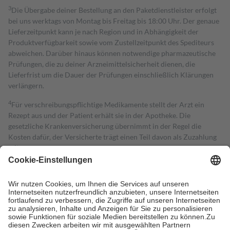
3
Die Übergabe deiner Bestellung an den Paketdienstleister erfolgt
bei uns werktags von Montag bis Freitag bis 18:00 Uhr. Der genaue
Lieferzeitpunkt kann je nach Region und in Abhängigkeit der
Produktverfügbarkeit sowie vom Zustellzeitpunkt des Spediteurs
abweichen. Darüber hinaus können notwendige pharmazeutische
Prüfungen, die zu deiner Arzneimittelsicherheit dienen, die
Lieferfrist um die Dauer der Prüfungen einschließlich Klärungen
verlängern.
4
Für verschreibungspflichtige Medikamente stellt der Arzt ein
Rezept aus und der Patient erhält sie in der Apotheke. Die
gesetzliche Krankenversicherung übernimmt in der Regel die
Kosten dafür, der Versicherte trägt einen Teil davon als Zuzahlung
mit.
Grundsätzlich leisten Mitglieder Zuzahlungen in Höhe von zehn
Prozent des Abgabepreises,
mindestens
jedoch
fünf Euro
und
höchstens zehn Euro.
Es sind jedoch nie mehr als die tatsächlichen
Kosten der Leistung zu entrichten.
Diese Regeln gelten grundsätzlich auch für Online-Apotheken.
Bei Heilmitteln und häuslicher Krankenpflege beträgt die
Zuzahlung zehn Prozent der Kosten sowie zehn Euro je