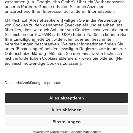
Verordnung.
Um das Engagement der Versicherten für ihre eigene Gesundheit zu
stärken und die besondere Stellung der Familie zu unterstützen,
fallen
keine Zuzahlungen
an bei:
• Kindern und Jugendlichen bis zum vollendeten 18. Lebensjahr
mit Ausnahme der Fahrkosten
• Untersuchungen zur Vorsorge und Früherkennung, die von der
GKV getragen werden
• empfohlenen Schutzimpfungen
• Harn- und Blutteststreifen
Wir nutzen Trusted Shops als unabhängigen Dienstleister für die
Einholung von Bewertungen. Trusted Shops hat Maßnahmen
getroffen, um sicherzustellen, dass es sich um echte Bewertungen
handelt. Mehr Informationen findest du hier:
https://help.etrusted.com/hc/de/articles/4419944605341
Einige Bilder und Inhalte wurden unter Zuhilfenahme künstlicher
Intelligenz erstellt.