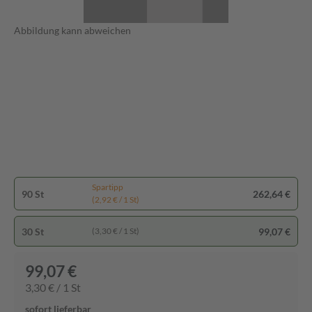
Abbildung kann abweichen
Spartipp
90 St
262,64 €
(2,92 € / 1 St)
30 St
99,07 €
(3,30 € / 1 St)
99,07 €
3,30 € / 1 St
sofort lieferbar