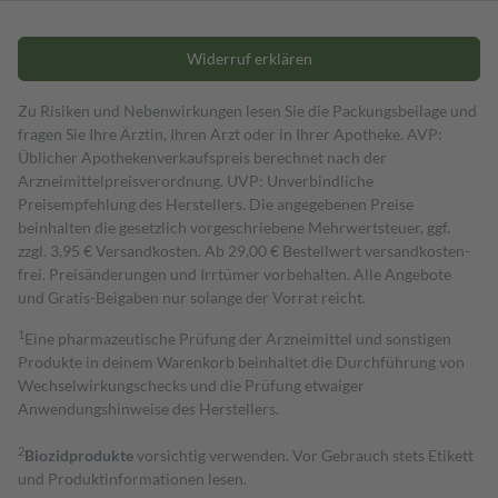
Widerruf erklären
Zu Risiken und Nebenwirkungen lesen Sie die Packungsbeilage und
fragen Sie Ihre Ärztin, Ihren Arzt oder in Ihrer Apotheke. AVP:
Üblicher Apothekenverkaufspreis berechnet nach der
Arzneimittelpreisverordnung. UVP: Unverbindliche
Preisempfehlung des Herstellers. Die angegebenen Preise
beinhalten die gesetzlich vorgeschriebene Mehrwertsteuer, ggf.
zzgl. 3,95 € Versandkosten. Ab 29,00 € Bestell­wert versand­kosten­
frei. Preisänderungen und Irrtümer vorbehalten. Alle Angebote
und Gratis-Beigaben nur solange der Vorrat reicht.
1
Eine pharmazeutische Prüfung der Arzneimittel und sonstigen
Produkte in deinem Warenkorb beinhaltet die Durchführung von
Wechselwirkungschecks und die Prüfung etwaiger
Anwendungshinweise des Herstellers.
2
Biozidprodukte
vorsichtig verwenden. Vor Gebrauch stets Etikett
und Produktinformationen lesen.